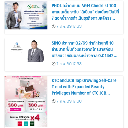
PHOL คว้าคะแนน AGM Checklist 100
คะแนนเต็ม ระดับ “ดีเยี่ยม” ต่อเนื่องเป็นปีที่
7 ตอกย้ำการดำเนินธุรกิจตามหลักธร
รมาภิบาล โปร่งใส สร้างความเชื่อมั่นผู้ถือ
7 ส.ค. 69 17:33
หุ้น
SINO ประกาศ Q2/69 ทำกำไรสุทธิ 10
ล้านบาท ฟื้นตัวแกร่งจากไตรมาสก่อน
เตรียมจ่ายปันผลระหว่างกาล 0.014423
บาทต่อหุ้น ครึ่งปีหลังมุ่งเติบโตต่อเนื่อง
7 ส.ค. 69 17:33
KTC and JCB Tap Growing Self-Care
Trend with Expanded Beauty
Privileges Number of KTC JCB
Cardmembers Spending on
7 ส.ค. 69 17:30
Cosmetics Rises 26%