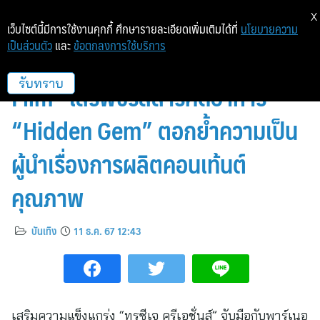
X
เว็บไซต์นี้มีการใช้งานคุกกี้ ศึกษารายละเอียดเพิ่มเติมได้ที่
นโยบายความ
เป็นส่วนตัว
และ
ข้อตกลงการใช้บริการ
“ทรูซีเจ ครีเอชั่นส์” จับมือ “Ryoii
Film” เสิร์ฟซีรีส์สารคดีอาหาร
รับทราบ
“Hidden Gem” ตอกย้ำความเป็น
ผู้นำเรื่องการผลิตคอนเท้นต์
คุณภาพ
บันเทิง
11 ธ.ค. 67 12:43
เสริมความแข็งแกร่ง “ทรูซีเจ ครีเอชั่นส์” จับมือกับพาร์เนอ