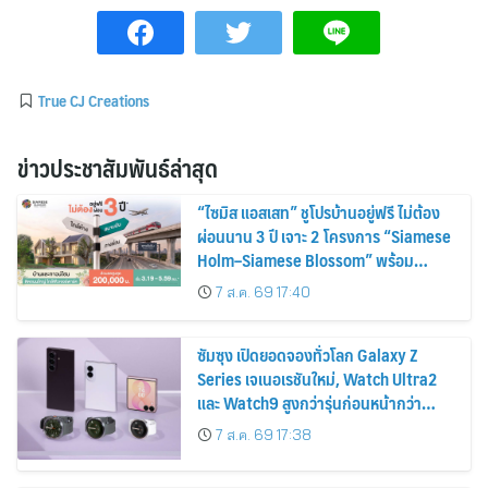
True CJ Creations
ข่าวประชาสัมพันธ์ล่าสุด
“ไซมิส แอสเสท” ชูโปรบ้านอยู่ฟรี ไม่ต้อง
ผ่อนนาน 3 ปี เจาะ 2 โครงการ “Siamese
Holm–Siamese Blossom” พร้อม
ส่วนลดและสิทธิพิเศษถึง 31 สิงหาคม
7 ส.ค. 69 17:40
2569
ซัมซุง เปิดยอดจองทั่วโลก Galaxy Z
Series เจเนอเรชันใหม่, Watch Ultra2
และ Watch9 สูงกว่ารุ่นก่อนหน้ากว่า
30%
7 ส.ค. 69 17:38