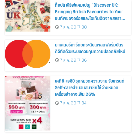
ท็อปส์ เสิร์ฟแคมเปญ “Discover UK:
Bringing British Favourites to You”
ขนทัพของอร่อยและไอเท็มฮิตจากสหราช
อาณาจักร ส่งตรงถึงมือตั้งแต่วันนี้ – 18
7 ส.ค. 69 17:38
สิงหาคมนี้
มาสเตอร์การ์ดยกระดับแพลตฟอร์มบัตร
ดิจิทัลด้วยระบบควบคุมความปลอดภัยใหม่
7 ส.ค. 69 17:36
เคทีซี–เจซีบี รุกหมวดความงาม รับเทรนด์
Self-careจำนวนสมาชิกใช้จ่ายหมวด
เครื่องสำอางเพิ่ม 26%
7 ส.ค. 69 17:34