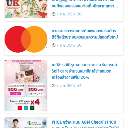
ขนทัพของอร่อยและไอเท็มฮิตจากสหราช
อาณาจักร ส่งตรงถึงมือตั้งแต่วันนี้ – 18
7 ส.ค. 69 17:38
สิงหาคมนี้
มาสเตอร์การ์ดยกระดับแพลตฟอร์มบัตร
ดิจิทัลด้วยระบบควบคุมความปลอดภัยใหม่
7 ส.ค. 69 17:36
เคทีซี–เจซีบี รุกหมวดความงาม รับเทรนด์
Self-careจำนวนสมาชิกใช้จ่ายหมวด
เครื่องสำอางเพิ่ม 26%
7 ส.ค. 69 17:34
PHOL คว้าคะแนน AGM Checklist 100