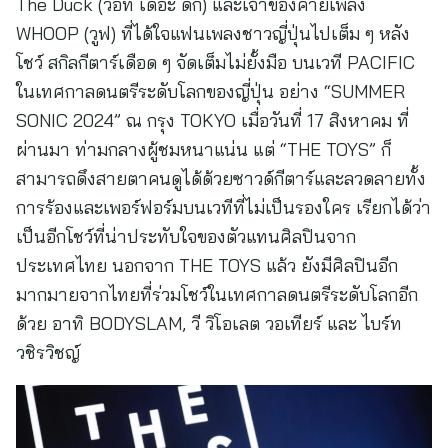
The Duck (วอท เดอะ ดัก) และเจ้าของค่ายเพลง
WHOOP (วูฟ) ที่ได้ใจแฟนเพลงชาวญี่ปุ่นไปเต็ม ๆ หลัง
โชว์ สกิลกีตาร์เดือด ๆ จัดเต็มไม่ยั้งมือ บนเวที PACIFIC
ในเทศกาลดนตรีระดับโลกของญี่ปุ่น อย่าง “SUMMER
SONIC 2024” ณ กรุง TOKYO เมื่อวันที่ 17 สิงหาคม ที่
ผ่านมา ท่ามกลางผู้ชมหนาแน่น แต่ “THE TOYS” ก็
สามารถดึงสายตาคนดูได้ด้วยซาวด์กีตาร์และลวดลายทั้ง
การร้องและเพอร์ฟอร์มบนเวทีที่ไม่เป็นรองใคร เรียกได้ว่า
เป็นอีกโชว์ที่น่าประทับใจของตัวแทนศิลปินจาก
ประเทศไทย นอกจาก THE TOYS แล้ว ยังมีศิลปินอีก
มากมายจากไทยที่ร่วมโชว์ในเทศกาลดนตรีระดับโลกอีก
ด้วย อาทิ BODYSLAM, วี วิโอเลต วอเทียร์ และ ไบร์ท
วชิรวิชญ์