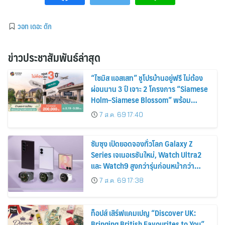
วอท เดอะ ดัก
ข่าวประชาสัมพันธ์ล่าสุด
“ไซมิส แอสเสท” ชูโปรบ้านอยู่ฟรี ไม่ต้อง
ผ่อนนาน 3 ปี เจาะ 2 โครงการ “Siamese
Holm–Siamese Blossom” พร้อม
ส่วนลดและสิทธิพิเศษถึง 31 สิงหาคม
7 ส.ค. 69 17:40
2569
ซัมซุง เปิดยอดจองทั่วโลก Galaxy Z
Series เจเนอเรชันใหม่, Watch Ultra2
และ Watch9 สูงกว่ารุ่นก่อนหน้ากว่า
30%
7 ส.ค. 69 17:38
ท็อปส์ เสิร์ฟแคมเปญ “Discover UK:
Bringing British Favourites to You”