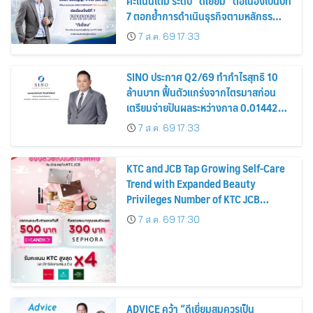
คะแนนเต็ม ระดับ “ดีเยี่ยม” ต่อเนื่องเป็นปีที่
7 ตอกย้ำการดำเนินธุรกิจตามหลักธร
รมาภิบาล โปร่งใส สร้างความเชื่อมั่นผู้ถือ
7 ส.ค. 69 17:33
หุ้น
SINO ประกาศ Q2/69 ทำกำไรสุทธิ 10
ล้านบาท ฟื้นตัวแกร่งจากไตรมาสก่อน
เตรียมจ่ายปันผลระหว่างกาล 0.014423
บาทต่อหุ้น ครึ่งปีหลังมุ่งเติบโตต่อเนื่อง
7 ส.ค. 69 17:33
KTC and JCB Tap Growing Self-Care
Trend with Expanded Beauty
Privileges Number of KTC JCB
Cardmembers Spending on
7 ส.ค. 69 17:30
Cosmetics Rises 26%
ADVICE คว้า “ดีเยี่ยมสมควรเป็น