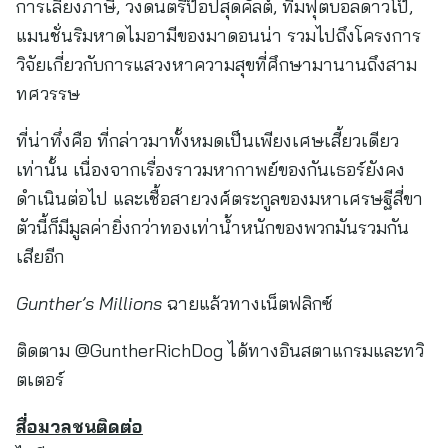
การเลี่ยงภาษี, วงดนตรีป๊อปสุดคัลต์, ทีมฟุตบอลดาวโป๊,
แมนชั่นริมหาดไมอามีของมาดอนน่า รวมไปถึงโครงการ
วิจัยเกี่ยวกับการแสวงหาความสุขที่ศึกษามานานถึงสาม
ทศวรรษ
ที่น่าทึ่งคือ ที่กล่าวมาทั้งหมดเป็นเพียงเศษเสี้ยวเดียว
เท่านั้น เนื่องจากเรื่องราวมหากาพย์ของกันเธอร์ยังคง
ดำเนินต่อไป และเชื้อสายวงศ์ตระกูลของมหาเศรษฐีสี่ขา
ตัวนี้ก็มีมูลค่ายิ่งกว่าทองเท่าน้ำหนักของพวกมันรวมกัน
เสียอีก
Gunther’s Millions
ฉายแล้วทางเน็ตฟลิกซ์
ติดตาม @GuntherRichDog ได้ทางอินสตาแกรมและทวิ
ตเตอร์
สื่อมวลชนติดต่อ