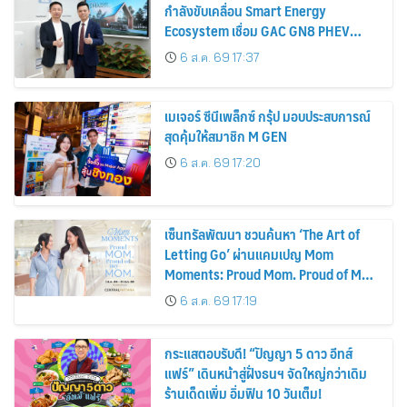
กำลังขับเคลื่อน Smart Energy
Ecosystem เชื่อม GAC GN8 PHEV
รถยนต์ MPV ระดับพรีเมียม เข้ากับ
6 ส.ค. 69 17:37
พลังงานแสงอาทิตย์ภายในบ้าน
เมเจอร์ ซีนีเพล็กซ์ กรุ้ป มอบประสบการณ์
สุดคุ้มให้สมาชิก M GEN
6 ส.ค. 69 17:20
เซ็นทรัลพัฒนา ชวนค้นหา ‘The Art of
Letting Go’ ผ่านแคมเปญ Mom
Moments: Proud Mom. Proud of My
Mom.
6 ส.ค. 69 17:19
กระแสตอบรับดี! “ปัญญา 5 ดาว อีทส์
แฟร์” เดินหน้าสู่ฝั่งธนฯ จัดใหญ่กว่าเดิม
ร้านเด็ดเพิ่ม อิ่มฟิน 10 วันเต็ม!