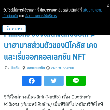
X
เว็บไซต์นี้มีการใช้งานคุกกี้ ศึกษารายละเอียดเพิ่มเติมได้ที่
นโยบายความ
เป็นส่วนตัว
และ
ข้อตกลงการใช้บริการ
สุนัขชื่อดังจากซีรีส์ Gunther’s
Millions ของเน็ตฟลิกซ์ซื้อเกาะ
รับทราบ
บาฮามาสส่วนตัวของนิโคลัส เคจ
และเริ่มออกคอลเลกชัน NFT
บันเทิง
ลอสแอนเจลิส
24 ก.พ. 66 8:00
ซีรีส์ใหม่ทางเน็ตฟลิกซ์ (Netflix) เรื่อง
Gunther’s
Millions
(กันเธอร์เงินล้าน)
เป็นซีรีส์ที่ไม่เหมือนซีรีส์ใดที่