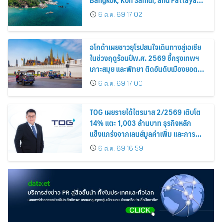
Among the Top Cities
6 ส.ค. 69 17:02
อโกด้าเผยชาวยุโรปสนใจเดินทางสู่เอเชีย
ในช่วงฤดูร้อนปีพ.ศ. 2569 ชี้กรุงเทพฯ
เกาะสมุย และพัทยา ติดอันดับเมืองยอด
นิยม
6 ส.ค. 69 17:00
TOG เผยรายได้ไตรมาส 2/2569 เติบโต
14% แตะ 1,003 ล้านบาท ธุรกิจหลัก
แข็งแกร่งจากเลนส์มูลค่าเพิ่ม และการ
ขยายตลาดต่างประเทศ พร้อมเดินหน้า
6 ส.ค. 69 16:59
ลงทุนเพื่อการเติบโตระยะยาว