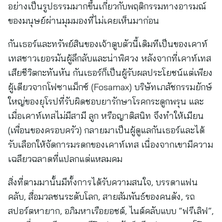
อย่างเป็นรูปธรรมมากขึ้นเกี่ยวกับพฤติกรรมทางอารมณ์
ของมนุษย์ผ่านมุมมองที่ไม่เคยเห็นมาก่อน
กันเธอร์และทรัพย์สินของเจ้าตูบตัวนี้เดิมทีเป็นของเคาท์
เทสชาวเยอรมันผู้ลึกลับและน่าพิศวง หลังจากที่เคาท์เทส
เสียชีวิตกะทันหัน กันเธอร์ก็เป็นผู้รับผลประโยชน์แต่เพียง
ผู้เดียวจากโฟซาแม็กซ์ (Fosamax) บริษัทเภสัชกรรมยักษ์
ใหญ่ของยุโรปที่รับผิดชอบยารักษาโรคกระดูกพรุน และ
เมื่อเคาท์เทสไม่มีสามี ลูก หรือญาติสนิท จึงทำให้เมียน
(เพื่อนของครอบครัว) กลายมาเป็นผู้ดูแลกันเธอร์และได้
รับเลือกให้จัดการมรดกของเคาท์เทส เนื่องจากเขามีความ
เฉลียวฉลาดที่แปลกแต่แหลมคม
สิ่งที่ตามมานั้นมีทั้งการได้รับความสนใจ, บรรดาแฟน
คลับ, สื่อมวลชนระดับโลก, สายสัมพันธ์ของคนดัง, รถ
สปอร์ตหายาก, อภิมหาเรือยอชต์, ไนต์คลับแบบ “ฟรีเลิฟ”,