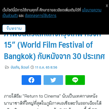
X
เว็บไซต์นี้มีการใช้งานคุกกี้ ศึกษารายละเอียดเพิ่มเติมได้ที่
นโยบายความ
เป็นส่วนตัว
และ
ข้อตกลงการใช้บริการ
เปิดฉากสุดอลัง “เทศกาล
ภาพยนตร์โลกแห่งกรุงเทพ ครั้งที่
รับทราบ
15” (World Film Festival of
Bangkok) กับหนังจาก 30 ประเทศ
บันเทิง
,
อีเวนท์
11 ต.ค. 65 8:56
ภายใต้ธีม “Return to Cinema” นับเป็นเทศกาลหนัง
นานาชาติที่ใหญ่ที่สุดในภูมิภาคเอเชียตะวันออกเฉียงใต้