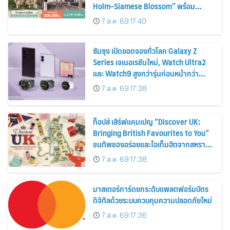
Holm–Siamese Blossom” พร้อม
ส่วนลดและสิทธิพิเศษถึง 31 สิงหาคม
7 ส.ค. 69 17:40
2569
ซัมซุง เปิดยอดจองทั่วโลก Galaxy Z
Series เจเนอเรชันใหม่, Watch Ultra2
และ Watch9 สูงกว่ารุ่นก่อนหน้ากว่า
30%
7 ส.ค. 69 17:38
ท็อปส์ เสิร์ฟแคมเปญ “Discover UK:
Bringing British Favourites to You”
ขนทัพของอร่อยและไอเท็มฮิตจากสหราช
อาณาจักร ส่งตรงถึงมือตั้งแต่วันนี้ – 18
7 ส.ค. 69 17:38
สิงหาคมนี้
มาสเตอร์การ์ดยกระดับแพลตฟอร์มบัตร
ดิจิทัลด้วยระบบควบคุมความปลอดภัยใหม่
7 ส.ค. 69 17:36