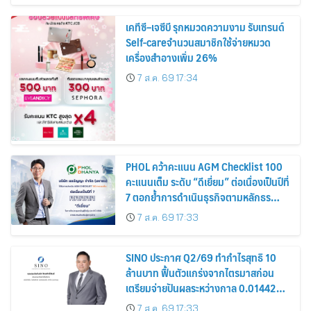
เคทีซี–เจซีบี รุกหมวดความงาม รับเทรนด์
Self-careจำนวนสมาชิกใช้จ่ายหมวด
เครื่องสำอางเพิ่ม 26%
7 ส.ค. 69 17:34
PHOL คว้าคะแนน AGM Checklist 100
คะแนนเต็ม ระดับ “ดีเยี่ยม” ต่อเนื่องเป็นปีที่
7 ตอกย้ำการดำเนินธุรกิจตามหลักธร
รมาภิบาล โปร่งใส สร้างความเชื่อมั่นผู้ถือ
7 ส.ค. 69 17:33
หุ้น
SINO ประกาศ Q2/69 ทำกำไรสุทธิ 10
ล้านบาท ฟื้นตัวแกร่งจากไตรมาสก่อน
เตรียมจ่ายปันผลระหว่างกาล 0.014423
บาทต่อหุ้น ครึ่งปีหลังมุ่งเติบโตต่อเนื่อง
7 ส.ค. 69 17:33