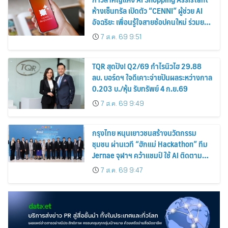
ห้างเซ็นทรัล เปิดตัว “CENNI” ผู้ช่วย AI
อัจฉริยะ เพื่อนรู้ใจสายช้อปคนใหม่ ร่วมยก
ระดับประสบการณ์ช้อปปิ้งให้ง่ายขึ้นได้ ใน
7 ส.ค. 69 9:51
แชตเดียว
TQR สุดปัง! Q2/69 กำไรนิวไฮ 29.88
ลบ. บอร์ดฯ ใจดีเคาะจ่ายปันผลระหว่างกาล
0.203 บ./หุ้น รับทรัพย์ 4 ก.ย.69
7 ส.ค. 69 9:49
กรุงไทย หนุนเยาวชนสร้างนวัตกรรม
ชุมชน ผ่านเวที “ฮักแม่ Hackathon” ทีม
Jernae จุฬาฯ คว้าแชมป์ ใช้ AI ติดตาม
ทรัพย์สินสูญหาย
7 ส.ค. 69 9:47