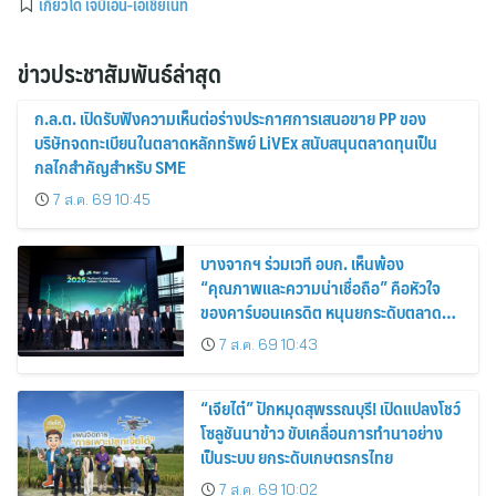
เกียวโด เจบีเอ็น-เอเชียเน็ท
ข่าวประชาสัมพันธ์ล่าสุด
ก.ล.ต. เปิดรับฟังความเห็นต่อร่างประกาศการเสนอขาย PP ของ
บริษัทจดทะเบียนในตลาดหลักทรัพย์ LiVEx สนับสนุนตลาดทุนเป็น
กลไกสำคัญสำหรับ SME
7 ส.ค. 69 10:45
บางจากฯ ร่วมเวที อบก. เห็นพ้อง
“คุณภาพและความน่าเชื่อถือ” คือหัวใจ
ของคาร์บอนเครดิต หนุนยกระดับตลาด
คาร์บอนไทย เชื่อมโยงอาเซียน เปิดโอกาสสู่
7 ส.ค. 69 10:43
ตลาดสากล
“เจียไต๋” ปักหมุดสุพรรณบุรี! เปิดแปลงโชว์
โซลูชันนาข้าว ขับเคลื่อนการทำนาอย่าง
เป็นระบบ ยกระดับเกษตรกรไทย
7 ส.ค. 69 10:02