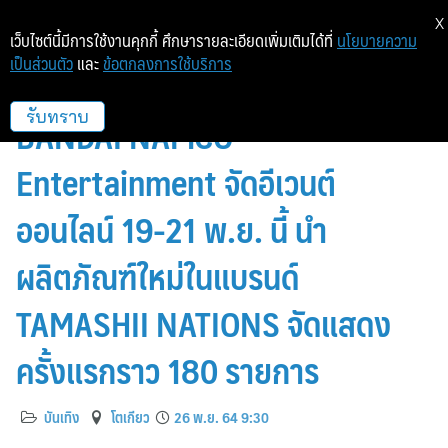
X
เว็บไซต์นี้มีการใช้งานคุกกี้ ศึกษารายละเอียดเพิ่มเติมได้ที่
นโยบายความ
เป็นส่วนตัว
และ
ข้อตกลงการใช้บริการ
BANDAI SPIRITS ผนึกกำลัง
BANDAI NAMCO
รับทราบ
Entertainment จัดอีเวนต์
ออนไลน์ 19-21 พ.ย. นี้ นำ
ผลิตภัณฑ์ใหม่ในแบรนด์
TAMASHII NATIONS จัดแสดง
ครั้งแรกราว 180 รายการ
บันเทิง
โตเกียว
26 พ.ย. 64 9:30