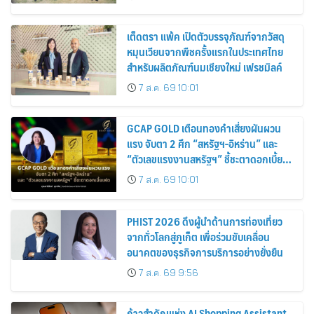
เต็ดตรา แพ้ค เปิดตัวบรรจุภัณฑ์จากวัสดุ
หมุนเวียนจากพืชครั้งแรกในประเทศไทย
สำหรับผลิตภัณฑ์นมเชียงใหม่ เฟรชมิลค์
7 ส.ค. 69 10:01
GCAP GOLD เตือนทองคำเสี่ยงผันผวน
แรง จับตา 2 ศึก “สหรัฐฯ-อิหร่าน” และ
“ตัวเลขแรงงานสหรัฐฯ” ชี้ชะตาดอกเบี้ย
เฟด
7 ส.ค. 69 10:01
PHIST 2026 ดึงผู้นำด้านการท่องเที่ยว
จากทั่วโลกสู่ภูเก็ต เพื่อร่วมขับเคลื่อน
อนาคตของธุรกิจการบริการอย่างยั่งยืน
7 ส.ค. 69 9:56
ก้าวสำคัญแห่ง AI Shopping Assistant