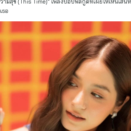
ความสุข (This Time)” เพลงป็อปฟีลกู๊ดที่เผยให้เห็นเสน่
เธอ