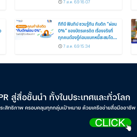
7 ส.ค. 69 16:07
ใหม่
ทีทีบี ฟินทิป ชวนรู้ทัน กับดัก “ผ่อน
ว
0%” ของบัตรเครดิต เรื่องจริงที่
ทุกคนต้องรู้ก่อนแบกหนี้สะสมโดย
ไม่รู้ตัว
7 ส.ค. 69 15:34