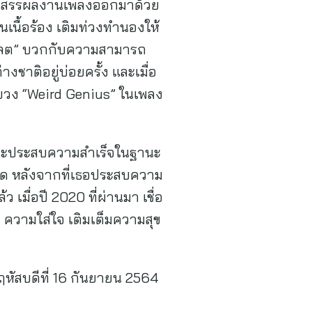
ละคัดสรรผลงานเพลงออกมาด้วย
เนื้อร้อง เติมท่วงทำนองให้
ิโอเลต” บวกกับความสามารถ
าติอยู่บ่อยครั้ง และเมื่อ
ียวง “Weird Genius” ในเพลง
กจะประสบความสำเร็จในฐานะ
งหมด หลังจากที่เธอประสบความ
เมื่อปี 2020 ที่ผ่านมา เชื่อ
ก ความใส่ใจ เติมเต็มความสุข
ฤหัสบดีที่ 16 กันยายน 2564