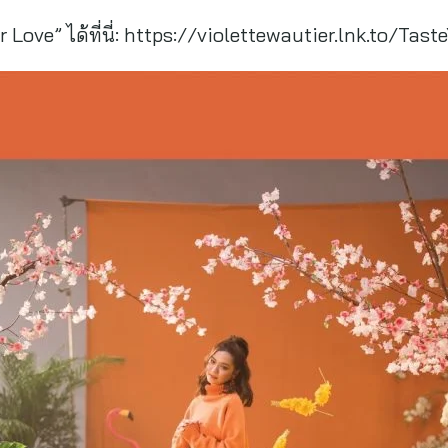
Love” ได้ที่นี่: https://violettewautier.lnk.to/Ta