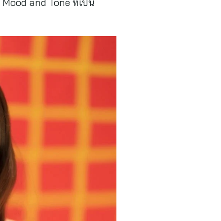
ห์ Mood and Tone ที่เป็น