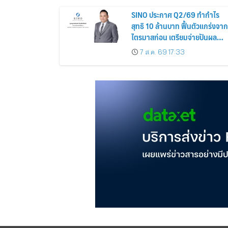
SINO ประกาศ Q2/69 ทำกำไร
สุทธิ 10 ล้านบาท ฟื้นตัวแกร่งจาก
ไตรมาสก่อน เตรียมจ่ายปันผล
ระหว่างกาล 0.014423 บาทต่อหุ้
7 ส.ค. 69 17:33
ครึ่งปีหลังมุ่งเติบโตต่อเนื่อง