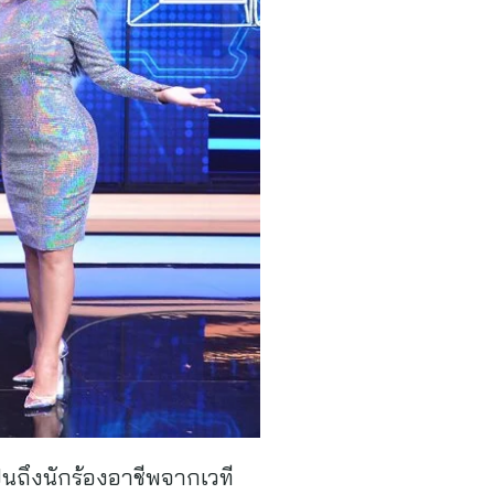
เป็นถึงนักร้องอาชีพจากเวที