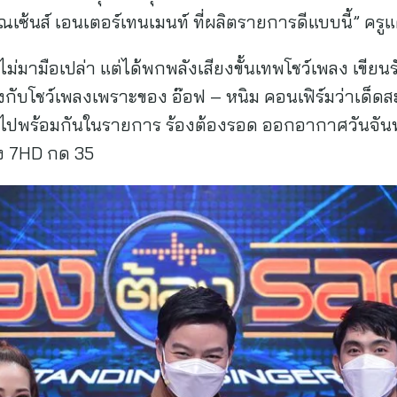
คุณเซ้นส์ เอนเตอร์เทนเมนท์ ที่ผลิตรายการดีแบบนี้” ครู
ไม่มามือเปล่า แต่ได้พกพลังเสียงขั้นเทพโชว์เพลง เขียนรักด
กับโชว์เพลงเพราะของ อ๊อฟ – หนิม คอนเฟิร์มว่าเด็ดส
ปพร้อมกันในรายการ ร้องต้องรอด ออกอากาศวันจันทร์ท
อง 7HD กด 35