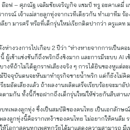
๊อฟ – ศุภณัฐ เฉลิมชัยเจริญกิจ แชมป์ ทรู อะคาเดมี่ แฟ
ชากรณ์ เจ้าแม่สายลูกทุ่งจากเวทีเดียวกัน ทำเอาทีม ร
ลียา มารศรี หรือที่เด็กรุ่นใหม่เรียกติดปากว่า ครูแค
ลังห่างวงการไปเกือบ 2 ปีว่า “ห่างหายจากการเป็นคอ
งนี้ ผู้เข้าแข่งขันก็ถึงพริกถึงขิงมาก และการมีระบบ AI 
างทีถ้าไม่ได้ดูกราฟเสียงจริง ๆ การได้ยินของหูแต่ละ
้ปัจจุบันตนจะหันมาทำธุรกิจขายน้ำพริก แต่ก็ยังไม่คิดท
ตรียมอัดเสียงแล้ว ถ้าผลงานผลิตเสร็จเรียบร้อยจะมาอัป
ตามกัน ทั้งนี้ก็ขอฝากถึงเด็กรุ่นใหม่ให้ช่วยกันสืบสานเ
บทเพลงลูกทุ่ง ซึ่งเป็นสมบัติของคนไทย เป็นเอกลักษณ
ทเพลงลูกทุ่งนี้คือรากเหง้าของคนไทย ไม่อยากให้คนลืม ร
วทีที่ให้โอกาสคนทุกเพศทุกวัยได้มาแสดงความสามารถ ม