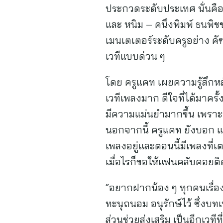
ประกวดระดับประเทศ นั่นคือ อ
และ หนิม – คนึงพิมพ์ ธนพิช
เมนเตเตอร์ระดับครูอย่าง คัฑ
เวทีแบบด่วน ๆ
โดย ครูแคท เผยความรู้สึกห
เวทีเพลงมาก ดีใจที่ได้มาครั้
มีความแม่นยำมากขึ้น เพราะบ
นอกจากนี้ ครูแคท ยังบอก แม
เพลงอยู่และตอนนี้มีเพลงที่เ
เมื่อไรก็ขอให้แฟนคลับคอยติด
“อยากฝากน้อง ๆ ทุกคนเรื่อง
ทะนุถนอม อนุรักษ์ไว้ ซึ่งบ
ส่วนช่วยส่งเสริม เป็นอีกเ