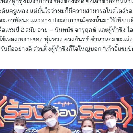
พลงลูกทุ่งในรายการ ร้องต้องรอด ซึ่งเจ้าตัวออกหน้าไว
นระดับครูเพลง แต่มั่นใจว่าผมก็มีความสามารถในสไตล์
ผมจะเอาทัศนะ แนวทาง ประสบการณ์ตรงนั้นมาใช้เทียบเค
้คือแชมป์ 2 สมัย อาย – นันทนัช จารุฤกษ์ และผู้ท้าชิง ไ
่เลือกใช้เพลงเพราะของ พุ่มพวง ดวงจันทร์ ตำนานอมตะแห
ยมรับมืออย่างดี ส่วนฝั่งผู้ท้าชิงก็ใจใหญ่บอก “เก้าอี้แช