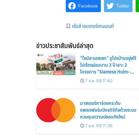
Facebook
Twitter
เซ้นส์ เอนเตอร์เทนเมนท์
ข่าวประชาสัมพันธ์ล่าสุด
“ไซมิส แอสเสท” ชูโปรบ้านอยู่ฟรี
ไม่ต้องผ่อนนาน 3 ปี เจาะ 2
โครงการ “Siamese Holm–
Siamese Blossom” พร้อม
7 ส.ค. 69 17:40
ส่วนลดและสิทธิพิเศษถึง 31
สิงหาคม 2569
มาสเตอร์การ์ดยกระดับ
แพลตฟอร์มบัตรดิจิทัลด้วยระบบ
ควบคุมความปลอดภัยใหม่
7 ส.ค. 69 17:36