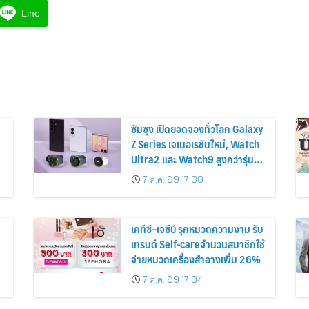
Line
ซัมซุง เปิดยอดจองทั่วโลก Galaxy
Z Series เจเนอเรชันใหม่, Watch
Ultra2 และ Watch9 สูงกว่ารุ่น
ก่อนหน้ากว่า 30%
7 ส.ค. 69 17:38
เคทีซี–เจซีบี รุกหมวดความงาม รับ
เทรนด์ Self-careจำนวนสมาชิกใช้
จ่ายหมวดเครื่องสำอางเพิ่ม 26%
7 ส.ค. 69 17:34