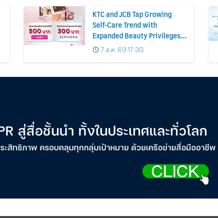
KTC and JCB Tap Growing
Self-Care Trend with
Expanded Beauty Privileges
น
Number of KTC JCB
7 ส.ค. 69 17:30
Cardmembers Spending on
Cosmetics Rises 26%