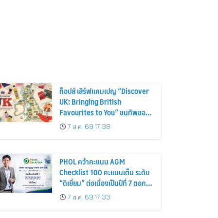
ท็อปส์ เสิร์ฟแคมเปญ “Discover
UK: Bringing British
Favourites to You” ขนทัพของ
อร่อยและไอเท็มฮิตจากสหราช
7 ส.ค. 69 17:38
อาณาจักร ส่งตรงถึงมือตั้งแต่วัน
นี้ – 18 สิงหาคมนี้
PHOL คว้าคะแนน AGM
Checklist 100 คะแนนเต็ม ระดับ
“ดีเยี่ยม” ต่อเนื่องเป็นปีที่ 7 ตอกย้ำ
การดำเนินธุรกิจตามหลักธรรมาภิ
7 ส.ค. 69 17:33
บาล โปร่งใส สร้างความเชื่อมั่นผู้
ถือหุ้น