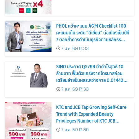
PHOL คว้าคะแนน AGM Checklist 100
คะแนนเต็ม ระดับ “ดีเยี่ยม” ต่อเนื่องเป็นปีที่
7 ตอกย้ำการดำเนินธุรกิจตามหลักธร
รมาภิบาล โปร่งใส สร้างความเชื่อมั่นผู้ถือ
7 ส.ค. 69 17:33
หุ้น
SINO ประกาศ Q2/69 ทำกำไรสุทธิ 10
ล้านบาท ฟื้นตัวแกร่งจากไตรมาสก่อน
เตรียมจ่ายปันผลระหว่างกาล 0.014423
บาทต่อหุ้น ครึ่งปีหลังมุ่งเติบโตต่อเนื่อง
7 ส.ค. 69 17:33
KTC and JCB Tap Growing Self-Care
Trend with Expanded Beauty
Privileges Number of KTC JCB
Cardmembers Spending on
7 ส.ค. 69 17:30
Cosmetics Rises 26%