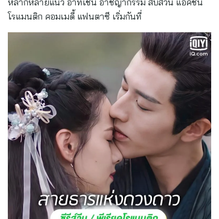
หลากหลายแนว อาทิเช่น อาชญากรรม สืบสวน แอ็คชั่น
โรแมนติก คอมเมดี้ แฟนตาซี เริ่มกันที่