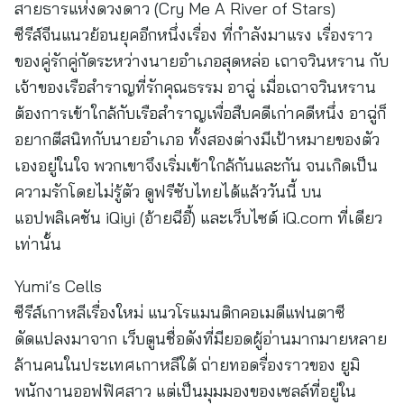
สายธารแห่งดวงดาว (Cry Me A River of Stars)
ซีรีส์จีนแนวย้อนยุคอีกหนึ่งเรื่อง ที่กำลังมาแรง เรื่องราว
ของคู่รักคู่กัดระหว่างนายอำเภอสุดหล่อ เถาจวินหราน กับ
เจ้าของเรือสำราญที่รักคุณธรรม อาฉู่ เมื่อเถาจวินหราน
ต้องการเข้าใกล้กับเรือสำราญเพื่อสืบคดีเก่าคดีหนึ่ง อาฉู่ก็
อยากตีสนิทกับนายอำเภอ ทั้งสองต่างมีเป้าหมายของตัว
เองอยู่ในใจ พวกเขาจึงเริ่มเข้าใกล้กันและกัน จนเกิดเป็น
ความรักโดยไม่รู้ตัว ดูฟรีซับไทยได้แล้ววันนี้ บน
แอปพลิเคชัน iQiyi (อ้ายฉีอี้) และเว็บไซต์ iQ.com ที่เดียว
เท่านั้น
Yumi’s Cells
ซีรีส์เกาหลีเรื่องใหม่ แนวโรแมนติกคอเมดีแฟนตาซี
ดัดแปลงมาจาก เว็บตูนชื่อดังที่มียอดผู้อ่านมากมายหลาย
ล้านคนในประเทศเกาหลีใต้ ถ่ายทอดรื่องราวของ ยูมิ
พนักงานออฟฟิศสาว แต่เป็นมุมมองของเซลล์ที่อยู่ใน