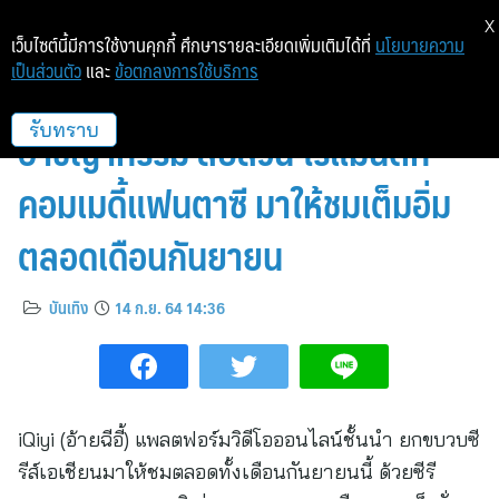
X
เว็บไซต์นี้มีการใช้งานคุกกี้ ศึกษารายละเอียดเพิ่มเติมได้ที่
นโยบายความ
เป็นส่วนตัว
และ
ข้อตกลงการใช้บริการ
iQiyi (อ้ายฉีอี้) ยกขบวนซีรีส์
อาชญากรรม สืบสวน โรแมนติก
รับทราบ
คอมเมดี้แฟนตาซี มาให้ชมเต็มอิ่ม
ตลอดเดือนกันยายน
บันเทิง
14 ก.ย. 64 14:36
iQiyi (อ้ายฉีอี้) แพลตฟอร์มวิดีโอออนไลน์ชั้นนำ ยกขบวบซี
รีส์เอเชียนมาให้ชมตลอดทั้งเดือนกันยายนนี้ ด้วยซีรี