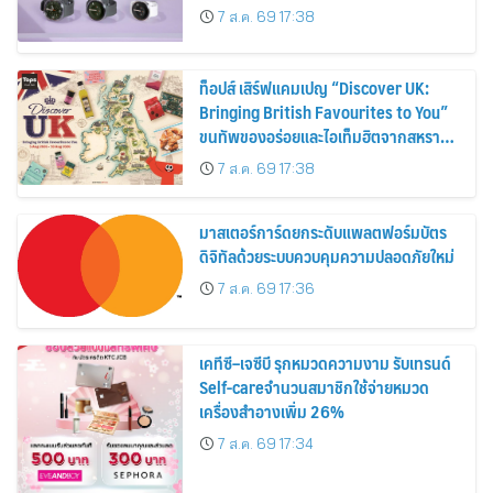
30%
7 ส.ค. 69 17:38
ท็อปส์ เสิร์ฟแคมเปญ “Discover UK:
Bringing British Favourites to You”
ขนทัพของอร่อยและไอเท็มฮิตจากสหราช
อาณาจักร ส่งตรงถึงมือตั้งแต่วันนี้ – 18
7 ส.ค. 69 17:38
สิงหาคมนี้
มาสเตอร์การ์ดยกระดับแพลตฟอร์มบัตร
ดิจิทัลด้วยระบบควบคุมความปลอดภัยใหม่
7 ส.ค. 69 17:36
เคทีซี–เจซีบี รุกหมวดความงาม รับเทรนด์
Self-careจำนวนสมาชิกใช้จ่ายหมวด
เครื่องสำอางเพิ่ม 26%
7 ส.ค. 69 17:34