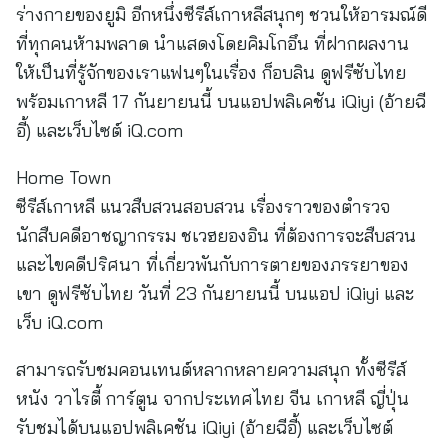
ร่างกายของยูมิ อีกหนึ่งซีรีส์เกาหลีสนุกๆ ชวนให้อารมณ์ดี
ที่ทุกคนห้ามพลาด นำแสดงโดยคิมโกอึน ที่ฝากผลงาน
ให้เป็นที่รู้จักของเราแฟนๆในเรื่อง ก็อบลิน ดูฟรีซับไทย
พร้อมเกาหลี 17 กันยายนนี้ บนแอปพลิเคชัน iQiyi (อ้ายฉี
อี้) และเว็บไซต์ iQ.com
Home Town
ซีรีส์เกาหลี แนวสืบสวนสอบสวน เรื่องราวของตำรวจ
นักสืบคดีอาชญากรรม ชเวฮยองอิน ที่ต้องการจะสืบสวน
และไขคดีปริศนา ที่เกี่ยวพันกับการตายของภรรยาของ
เขา ดูฟรีซับไทย วันที่ 23 กันยายนนี้ บนแอป iQiyi และ
เว็บ iQ.com
สามารถรับชมคอนเทนต์หลากหลายความสนุก ทั้งซีรีส์
หนัง วาไรตี้ การ์ตูน จากประเทศไทย จีน เกาหลี ญี่ปุ่น
รับชมได้บนแอปพลิเคชัน iQiyi (อ้ายฉีอี้) และเว็บไซต์