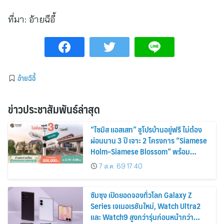
ที่มา:
อ้ายฉีอี้
อ้ายฉีอี้
ข่าวประชาสัมพันธ์ล่าสุด
“ไซมิส แอสเสท” ชูโปรบ้านอยู่ฟรี ไม่ต้อง
ผ่อนนาน 3 ปี เจาะ 2 โครงการ “Siamese
Holm–Siamese Blossom” พร้อม
ส่วนลดและสิทธิพิเศษถึง 31 สิงหาคม
7 ส.ค. 69 17:40
2569
ซัมซุง เปิดยอดจองทั่วโลก Galaxy Z
Series เจเนอเรชันใหม่, Watch Ultra2
และ Watch9 สูงกว่ารุ่นก่อนหน้ากว่า