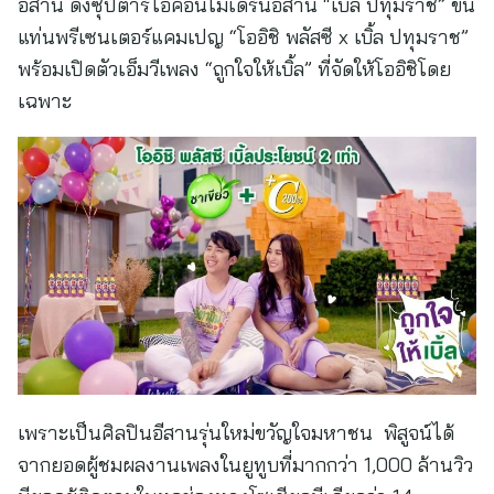
อีสาน ดึงซุปตาร์ไอคอนโมเดิร์นอีสาน “เบิ้ล ปทุมราช” ขึ้น
แท่นพรีเซนเตอร์แคมเปญ “โออิชิ พลัสซี x เบิ้ล ปทุมราช”
พร้อมเปิดตัวเอ็มวีเพลง “ถูกใจให้เบิ้ล” ที่จัดให้โออิชิโดย
เฉพาะ
เพราะเป็นศิลปินอีสานรุ่นใหม่ขวัญใจมหาชน พิสูจน์ได้
จากยอดผู้ชมผลงานเพลงในยูทูบที่มากกว่า 1,000 ล้านวิว