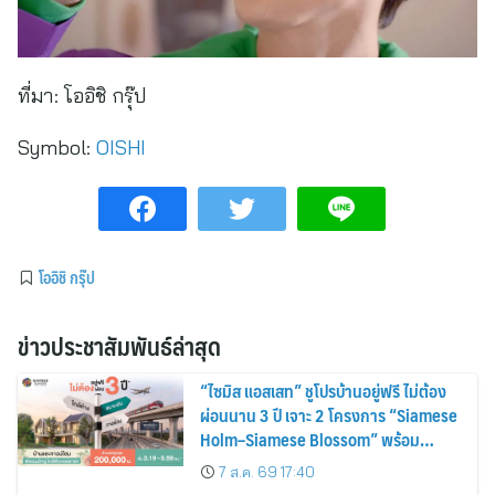
ที่มา:
โออิชิ กรุ๊ป
Symbol:
OISHI
โออิชิ กรุ๊ป
ข่าวประชาสัมพันธ์ล่าสุด
“ไซมิส แอสเสท” ชูโปรบ้านอยู่ฟรี ไม่ต้อง
ผ่อนนาน 3 ปี เจาะ 2 โครงการ “Siamese
Holm–Siamese Blossom” พร้อม
ส่วนลดและสิทธิพิเศษถึง 31 สิงหาคม
7 ส.ค. 69 17:40
2569