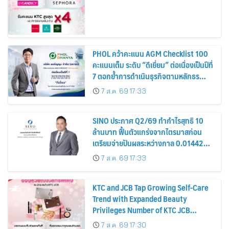
PHOL คว้าคะแนน AGM Checklist 100
คะแนนเต็ม ระดับ “ดีเยี่ยม” ต่อเนื่องเป็นปีที่
7 ตอกย้ำการดำเนินธุรกิจตามหลักธร
รมาภิบาล โปร่งใส สร้างความเชื่อมั่นผู้ถือ
7 ส.ค. 69 17:33
หุ้น
SINO ประกาศ Q2/69 ทำกำไรสุทธิ 10
ล้านบาท ฟื้นตัวแกร่งจากไตรมาสก่อน
เตรียมจ่ายปันผลระหว่างกาล 0.014423
บาทต่อหุ้น ครึ่งปีหลังมุ่งเติบโตต่อเนื่อง
7 ส.ค. 69 17:33
KTC and JCB Tap Growing Self-Care
Trend with Expanded Beauty
Privileges Number of KTC JCB
Cardmembers Spending on
7 ส.ค. 69 17:30