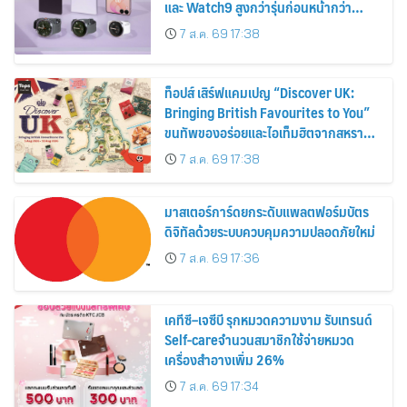
และ Watch9 สูงกว่ารุ่นก่อนหน้ากว่า
30%
7 ส.ค. 69 17:38
ท็อปส์ เสิร์ฟแคมเปญ “Discover UK:
Bringing British Favourites to You”
ขนทัพของอร่อยและไอเท็มฮิตจากสหราช
อาณาจักร ส่งตรงถึงมือตั้งแต่วันนี้ – 18
7 ส.ค. 69 17:38
สิงหาคมนี้
มาสเตอร์การ์ดยกระดับแพลตฟอร์มบัตร
ดิจิทัลด้วยระบบควบคุมความปลอดภัยใหม่
7 ส.ค. 69 17:36
เคทีซี–เจซีบี รุกหมวดความงาม รับเทรนด์
Self-careจำนวนสมาชิกใช้จ่ายหมวด
เครื่องสำอางเพิ่ม 26%
7 ส.ค. 69 17:34