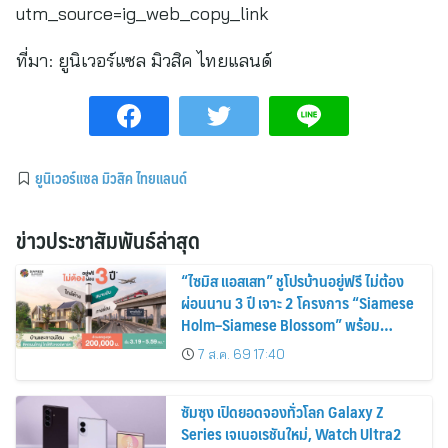
utm_source=ig_web_copy_link
ที่มา:
ยูนิเวอร์แซล มิวสิค ไทยแลนด์
ยูนิเวอร์แซล มิวสิค ไทยแลนด์
ข่าวประชาสัมพันธ์ล่าสุด
“ไซมิส แอสเสท” ชูโปรบ้านอยู่ฟรี ไม่ต้อง
ผ่อนนาน 3 ปี เจาะ 2 โครงการ “Siamese
Holm–Siamese Blossom” พร้อม
ส่วนลดและสิทธิพิเศษถึง 31 สิงหาคม
7 ส.ค. 69 17:40
2569
ซัมซุง เปิดยอดจองทั่วโลก Galaxy Z
Series เจเนอเรชันใหม่, Watch Ultra2