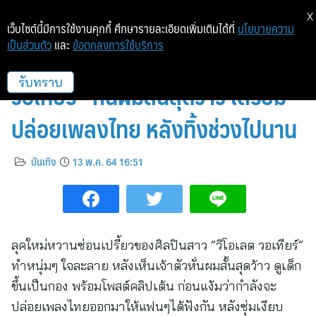
X
เว็บไซต์นี้มีการใช้งานคุกกี้ ศึกษารายละเอียดเพิ่มเติมได้ที่
นโยบายความ
เป็นส่วนตัว
และ
ข้อตกลงการใช้บริการ
ลุคใหม่หวานซ่อนเปรี้ยว!! “วิโอเลต
วอเทียร์” หั่นผมสั้นสุดว้าว เตรียม
รับทราบ
ปล่อยเพลงไทย หลังทิ้งช่วงไปนาน
บันเทิง
13 พ.ค. 64 16:51
ลุคใหม่หวานซ่อนเปรี้ยวของศิลปินสาว “วิโอเลต วอเทียร์”
ทำหนุ่มๆ ใจละลาย หลังเห็นเจ้าตัวหั่นผมสั้นสุดว้าว ดูเด็ก
ขึ้นเป็นกอง พร้อมโพสต์คลิปเต้น ก่อนแง้มว่ากำลังจะ
ปล่อยเพลงไทยออกมาให้แฟนๆได้ฟังกัน หลังซุ่มเงียบ