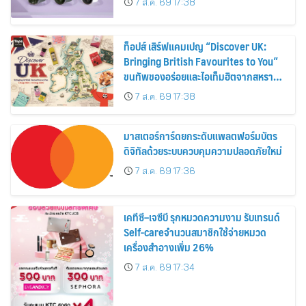
7 ส.ค. 69 17:38
ท็อปส์ เสิร์ฟแคมเปญ “Discover UK:
Bringing British Favourites to You”
ขนทัพของอร่อยและไอเท็มฮิตจากสหราช
อาณาจักร ส่งตรงถึงมือตั้งแต่วันนี้ – 18
7 ส.ค. 69 17:38
สิงหาคมนี้
มาสเตอร์การ์ดยกระดับแพลตฟอร์มบัตร
ดิจิทัลด้วยระบบควบคุมความปลอดภัยใหม่
7 ส.ค. 69 17:36
เคทีซี–เจซีบี รุกหมวดความงาม รับเทรนด์
Self-careจำนวนสมาชิกใช้จ่ายหมวด
เครื่องสำอางเพิ่ม 26%
7 ส.ค. 69 17:34