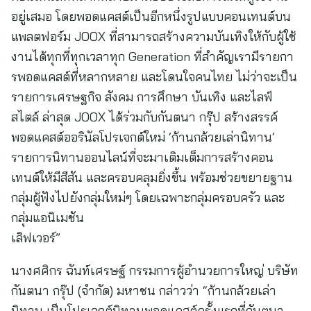
อยู่เสมอ โดยพอดแคสต์เป็นอีกหนึ่งรูปแบบคอนเทนต์บน
แพลตฟอร์ม JOOX ที่สามารถสร้างความบันเทิงให้กับผู้ใช้
งานได้ทุกที่ทุกเวลาทุก Generation ที่สำคัญเรามีรายกา
รพอดแคสต์ที่หลากหลาย และโดนใจคนไทย ไม่ว่าจะเป็น
รายการเศรษฐกิจ สังคม การศึกษา บันเทิง และไลฟ์
สไตล์ ล่าสุด JOOX ได้ร่วมกับกันตนา กรุ๊ป สร้างสรรค์
พอดแคสต์ออรินัลโปรเจกต์ใหม่ ‘ก้านกล้วยเล่านิทาน’
รายการนิทานออนไลน์ที่จะมาเติมเต็มการสร้างคอน
เทนต์ให้มีสีสัน และครอบคลุมยิ่งขึ้น พร้อมช่วยขยายฐาน
กลุ่มผู้ฟังไปยังกลุ่มใหม่ๆ โดยเฉพาะกลุ่มครอบครัว และ
กลุ่มแอนิเมชัน
เลิฟเวอร์”
นางศศิกร ฉันท์เศรษฐ์ กรรมการผู้อำนวยการใหญ่ บริษัท
กันตนา กรุ๊ป (จำกัด) มหาชน กล่าวว่า “ก้านกล้วยเล่า
นิทาน เป็นโปรเจกต์นิทานพอดแคสต์ครั้งแรกที่กันตนา