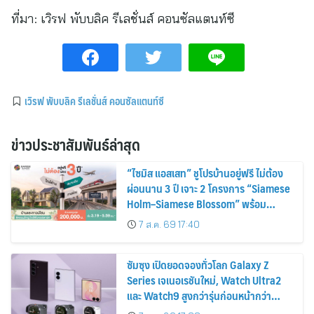
ที่มา:
เวิรฟ พับบลิค รีเลชั่นส์ คอนซัลแตนท์ซี
เวิรฟ พับบลิค รีเลชั่นส์ คอนซัลแตนท์ซี
ข่าวประชาสัมพันธ์ล่าสุด
“ไซมิส แอสเสท” ชูโปรบ้านอยู่ฟรี ไม่ต้อง
ผ่อนนาน 3 ปี เจาะ 2 โครงการ “Siamese
Holm–Siamese Blossom” พร้อม
ส่วนลดและสิทธิพิเศษถึง 31 สิงหาคม
7 ส.ค. 69 17:40
2569
ซัมซุง เปิดยอดจองทั่วโลก Galaxy Z
Series เจเนอเรชันใหม่, Watch Ultra2
และ Watch9 สูงกว่ารุ่นก่อนหน้ากว่า
30%