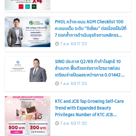
PHOL คว้าคะแนน AGM Checklist 100
คะแนนเต็ม ระดับ “ดีเยี่ยม” ต่อเนื่องเป็นปีที่
7 ตอกย้ำการดำเนินธุรกิจตามหลักธร
รมาภิบาล โปร่งใส สร้างความเชื่อมั่นผู้ถือ
7 ส.ค. 69 17:33
หุ้น
SINO ประกาศ Q2/69 ทำกำไรสุทธิ 10
ล้านบาท ฟื้นตัวแกร่งจากไตรมาสก่อน
เตรียมจ่ายปันผลระหว่างกาล 0.014423
บาทต่อหุ้น ครึ่งปีหลังมุ่งเติบโตต่อเนื่อง
7 ส.ค. 69 17:33
KTC and JCB Tap Growing Self-Care
Trend with Expanded Beauty
Privileges Number of KTC JCB
Cardmembers Spending on
7 ส.ค. 69 17:30
Cosmetics Rises 26%