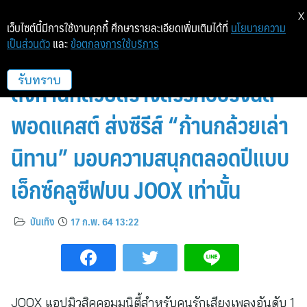
X
เว็บไซต์นี้มีการใช้งานคุกกี้ ศึกษารายละเอียดเพิ่มเติมได้ที่
นโยบายความ
เป็นส่วนตัว
และ
ข้อตกลงการใช้บริการ
“JOOX” แท็กทีม “กันตนา กรุ๊ป”
ดึงก้านกล้วยสร้างสรรค์ออริจินัล
รับทราบ
พอดแคสต์ ส่งซีรีส์ “ก้านกล้วยเล่า
นิทาน” มอบความสนุกตลอดปีแบบ
เอ็กซ์คลูซีฟบน JOOX เท่านั้น
บันเทิง
17 ก.พ. 64 13:22
JOOX แอปมิวสิคคอมมูนิตี้สำหรับคนรักเสียงเพลงอันดับ 1