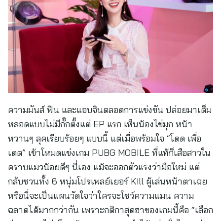
ความมันส์ ฟิน และแอบจินตลอดการแข่งขัน ปล่อยมาเต็ม
หลอดแบบไม่มีกั๊กตั้งแต่ EP แรก เห็นน้องไข่มุก หน้า
หวานๆ ลุคเรียบร้อยๆ แบบนี้ แต่เมื่อพร้อมใจ “โดด เพื่อ
เดต” เข้าโหมดแข่งเกม PUBG MOBILE ที่แท้ก็เสือสาวใน
คราบแมวน้อยดีๆ นี่เอง แม้จะออกตัวแรงว่ามือใหม่ แต่
กลับชวนทั้ง 6 หนุ่มโปรเพลย์เยอร์ Kill ผู้เล่นหน้าตาเฉย
หรือนี่จะเป็นแผนวัดใจว่าใครจะโชว์ความแมน ความ
ฉลาดได้มากกว่ากัน เพราะกติกาสุดฮาของเกมนี้คือ “เลือก