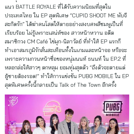
แนว BATTLE ROYALE ที่ได้รับความนิยมที่สุดใน
ประเทศไทย ใน EP สุดพิเศษ “CUPID SHOOT ME พับจี
สะกิดรัก” ได้ฆ่าคนโสดให้ตายอย่างสงบศพสีชมพูเป็นที่
เรียบร้อย ไม่รู้เพราะเสน่ห์ของ สาวหน้าหวาน อดีต
สมาชิกวง CM Café ไข่มุก-นิลาวัลย์ ที่ทำให้ EP แรกก็
ทำเอาสมรภูมิรักสั่นสะเทือนทั้งในเกมและหน้าจอ หรือจะ
เพราะความกวนหน้าซื่อของหนุ่มนนท์ ธนนท์ ใน EP.2 ที่
หลอกล่อให้สาวๆ ตกหลุม ยอมทุ่มสุดตัว “ถึงตัวจะตายแต่
ผู้ชายต้องรอด!” ทำให้การแข่งขัน PUBG MOBILE ใน EP
สุดพิเศษครั้งนี้กลายเป็น Talk of The Town อีกครั้ง