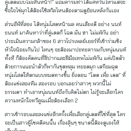
คู่เดตแบบไม่เห็นหน้า!” แถมคารมทำได้แค่หวั่นไหวแต่จะ
ซื้อใจไข่มุกได้ต้องใช้สกิลไหนต้องตามดูย้อนหลังกันเอง
ส่วนอีพีที่สอง ได้หนุ่มโสดหน้ามล คนเสียงดี อย่าง นนท์
ธนนท์ มาค้นหาว่าที่คู่เดตก็ โฉด มัน ฮา ไม่แพ้กัน อย่า
ประเมินความกล้าของ 6 สาวโปรเพลย์เยอร์ที่เข้าร่วมชิง
หัวใจน้อยเกินไป ไหนๆ จะต้องมาปะทะคารมกับหนุ่มนนท์
ทั้งที ก็ต้องคัดคนที่ฝีปากและฝีมือเทพไม่แพ้กัน แค่เปิดตัว
ด้วยการแนะนำตัวก็พากันขุดหลุม หยอดมุก เตรียมฉุด
หนุ่มโสดให้ตกแบบหมดทางขึ้น ยิ่งตอน “โดด เพื่อ เดต” ที่
ต้องแข่งสองทีม สองรอบ บอกเลยว่าสาวๆ พวกนี้ไม่
ธรรมดา ทำเอาหนุ่มนนท์ถึงกับคิดไม่ตก ไม่รู้จะเลือกใคร
ความหนักใจทวีคูณเมื่อต้องเลือก 2
สาวเข้ารอบและลงแข่งอีกครั้งเพื่อเลือกคู่เดตที่ใช่ที่สุด ใคร
จะเป็นสาวผู้โชคดีคนนั้น เรื่องลุ้นๆ ขนาดนี้ต้องดูเองให้