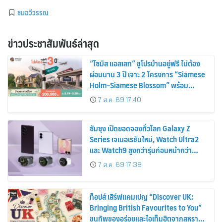
ชมฉวีวรรณ
ข่าวประชาสัมพันธ์ล่าสุด
“ไซมิส แอสเสท” ชูโปรบ้านอยู่ฟรี ไม่ต้อง
ผ่อนนาน 3 ปี เจาะ 2 โครงการ “Siamese
Holm–Siamese Blossom” พร้อม
ส่วนลดและสิทธิพิเศษถึง 31 สิงหาคม
7 ส.ค. 69 17:40
2569
ซัมซุง เปิดยอดจองทั่วโลก Galaxy Z
Series เจเนอเรชันใหม่, Watch Ultra2
และ Watch9 สูงกว่ารุ่นก่อนหน้ากว่า
30%
7 ส.ค. 69 17:38
ท็อปส์ เสิร์ฟแคมเปญ “Discover UK:
Bringing British Favourites to You”
ขนทัพของอร่อยและไอเท็มฮิตจากสหราช