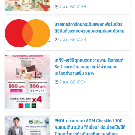
อาณาจักร ส่งตรงถึงมือตั้งแต่วันนี้ – 18
7 ส.ค. 69 17:38
สิงหาคมนี้
มาสเตอร์การ์ดยกระดับแพลตฟอร์มบัตร
ดิจิทัลด้วยระบบควบคุมความปลอดภัยใหม่
7 ส.ค. 69 17:36
เคทีซี–เจซีบี รุกหมวดความงาม รับเทรนด์
Self-careจำนวนสมาชิกใช้จ่ายหมวด
เครื่องสำอางเพิ่ม 26%
7 ส.ค. 69 17:34
PHOL คว้าคะแนน AGM Checklist 100
คะแนนเต็ม ระดับ “ดีเยี่ยม” ต่อเนื่องเป็นปีที่
7 ตอกย้ำการดำเนินธุรกิจตามหลักธร