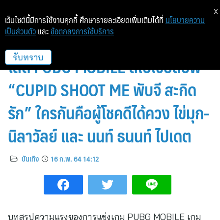
X
เว็บไซต์นี้มีการใช้งานคุกกี้ ศึกษารายละเอียดเพิ่มเติมได้ที่
นโยบายความ
เป็นส่วนตัว
และ
ข้อตกลงการใช้บริการ
บทสรุปความแรงของเกมฆ่าความ
โสด PUBG MOBILE สเปเชียลอีพี
รับทราบ
“CUPID SHOOT ME พับจี สะกิด
รัก” ใครกันคือผู้โชคดีได้ควง ไข่มุก-
นิลาวัลย์ และ นนท์ ธนนท์ ไปเดต
บันเทิง
16 ก.พ. 64 14:12
บทสรุปความแรงของการแข่งเกม PUBG MOBILE เกม