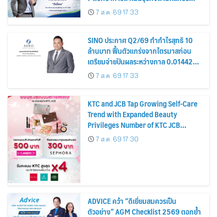
รมาภิบาล โปร่งใส สร้างความเชื่อมั่นผู้ถือ
7 ส.ค. 69 17:33
หุ้น
SINO ประกาศ Q2/69 ทำกำไรสุทธิ 10
ล้านบาท ฟื้นตัวแกร่งจากไตรมาสก่อน
เตรียมจ่ายปันผลระหว่างกาล 0.014423
บาทต่อหุ้น ครึ่งปีหลังมุ่งเติบโตต่อเนื่อง
7 ส.ค. 69 17:33
KTC and JCB Tap Growing Self-Care
Trend with Expanded Beauty
Privileges Number of KTC JCB
Cardmembers Spending on
7 ส.ค. 69 17:30
Cosmetics Rises 26%
ADVICE คว้า “ดีเยี่ยมสมควรเป็น
ตัวอย่าง” AGM Checklist 2569 ตอกย้ำ