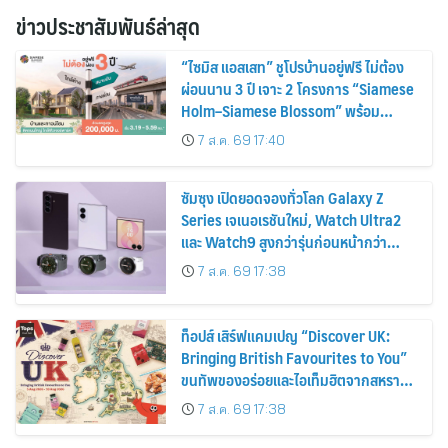
ข่าวประชาสัมพันธ์ล่าสุด
“ไซมิส แอสเสท” ชูโปรบ้านอยู่ฟรี ไม่ต้อง
ผ่อนนาน 3 ปี เจาะ 2 โครงการ “Siamese
Holm–Siamese Blossom” พร้อม
ส่วนลดและสิทธิพิเศษถึง 31 สิงหาคม
7 ส.ค. 69 17:40
2569
ซัมซุง เปิดยอดจองทั่วโลก Galaxy Z
Series เจเนอเรชันใหม่, Watch Ultra2
และ Watch9 สูงกว่ารุ่นก่อนหน้ากว่า
30%
7 ส.ค. 69 17:38
ท็อปส์ เสิร์ฟแคมเปญ “Discover UK:
Bringing British Favourites to You”
ขนทัพของอร่อยและไอเท็มฮิตจากสหราช
อาณาจักร ส่งตรงถึงมือตั้งแต่วันนี้ – 18
7 ส.ค. 69 17:38
สิงหาคมนี้