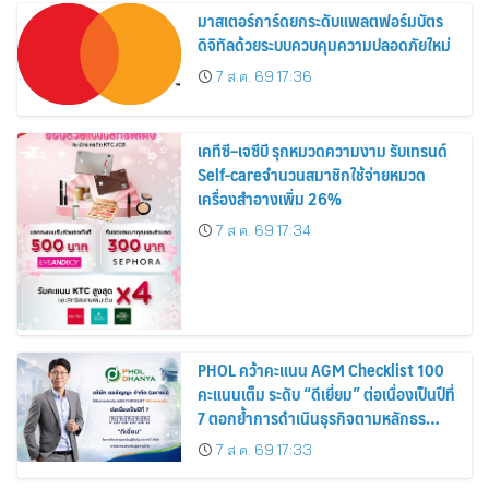
มาสเตอร์การ์ดยกระดับแพลตฟอร์มบัตร
ดิจิทัลด้วยระบบควบคุมความปลอดภัยใหม่
7 ส.ค. 69 17:36
เคทีซี–เจซีบี รุกหมวดความงาม รับเทรนด์
Self-careจำนวนสมาชิกใช้จ่ายหมวด
เครื่องสำอางเพิ่ม 26%
7 ส.ค. 69 17:34
PHOL คว้าคะแนน AGM Checklist 100
คะแนนเต็ม ระดับ “ดีเยี่ยม” ต่อเนื่องเป็นปีที่
7 ตอกย้ำการดำเนินธุรกิจตามหลักธร
รมาภิบาล โปร่งใส สร้างความเชื่อมั่นผู้ถือ
7 ส.ค. 69 17:33
หุ้น