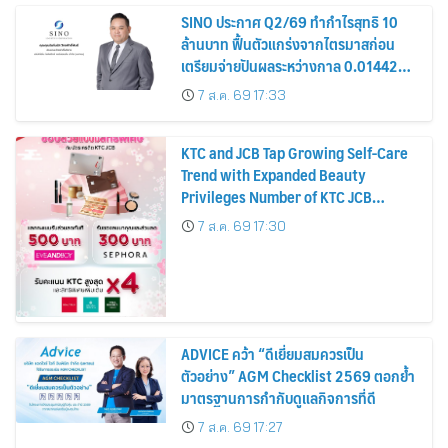
SINO ประกาศ Q2/69 ทำกำไรสุทธิ 10
ล้านบาท ฟื้นตัวแกร่งจากไตรมาสก่อน
เตรียมจ่ายปันผลระหว่างกาล 0.014423
บาทต่อหุ้น ครึ่งปีหลังมุ่งเติบโตต่อเนื่อง
7 ส.ค. 69 17:33
KTC and JCB Tap Growing Self-Care
Trend with Expanded Beauty
Privileges Number of KTC JCB
Cardmembers Spending on
7 ส.ค. 69 17:30
Cosmetics Rises 26%
ADVICE คว้า “ดีเยี่ยมสมควรเป็น
ตัวอย่าง” AGM Checklist 2569 ตอกย้ำ
มาตรฐานการกำกับดูแลกิจการที่ดี
7 ส.ค. 69 17:27