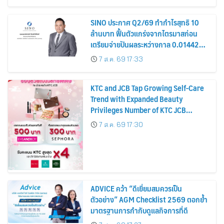
หุ้น
SINO ประกาศ Q2/69 ทำกำไรสุทธิ 10
ล้านบาท ฟื้นตัวแกร่งจากไตรมาสก่อน
เตรียมจ่ายปันผลระหว่างกาล 0.014423
บาทต่อหุ้น ครึ่งปีหลังมุ่งเติบโตต่อเนื่อง
7 ส.ค. 69 17:33
KTC and JCB Tap Growing Self-Care
Trend with Expanded Beauty
Privileges Number of KTC JCB
Cardmembers Spending on
7 ส.ค. 69 17:30
Cosmetics Rises 26%
ADVICE คว้า “ดีเยี่ยมสมควรเป็น
ตัวอย่าง” AGM Checklist 2569 ตอกย้ำ
มาตรฐานการกำกับดูแลกิจการที่ดี