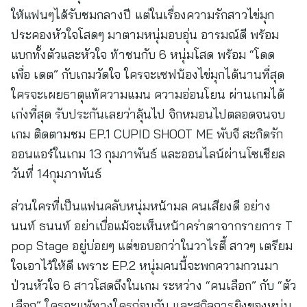
ให้แฟนๆได้รับชมกลางปี แต่ในเรื่องความรักสาวไข่มุก
ประคองหัวใจโสดๆ มาตามหนุ่มอบอุ่น อารมณ์ดี พร้อม
แบกทั้งตัวและหัวใจ ท้าชนกับ 6 หนุ่มโสด พร้อม “โดด
เพื่อ เดต” กับเกมวัดใจ ใครจะเซฟน้องไข่มุกได้นานที่สุด
ใครจะเผยธาตุแท้ความแมน ความอ่อนโยน ผ่านเกมได้
เก่งที่สุด รับประกันเลยว่าลุ้นไป จิกหมอนไปตลอดจนจบ
เกม ติดตามชม EP.1 CUPID SHOOT ME พับจี สะกิดรัก
ออนแอร์ในเกม 13 กุมภาพันธ์ และออนไลน์ผ่านโซเชียล
วันที่ 14กุมภาพันธ์
ส่วนใครที่เป็นแฟนคลับหนุ่มหน้ามล คนเสียงดี อย่าง
นนท์ ธนนท์ อย่าเบื่อแม้จะเห็นหน้าคร่าตาจากรายการ T
pop Stage อยู่บ่อยๆ แต่ขอบอกว่าในวาไรตี้ สาวๆ เตรียม
ใจเอาไว้ให้ดี เพราะ EP.2 หนุ่มคนนี้จะพกความกวนมา
ป่วนหัวใจ 6 สาวโสดถึงในเกม ระหว่าง “คนเลือก” กับ “ตัว
เลือก” ใครจะแพ้ทางใครก่อนกัน และสกิลการยิงของหนุ่ม