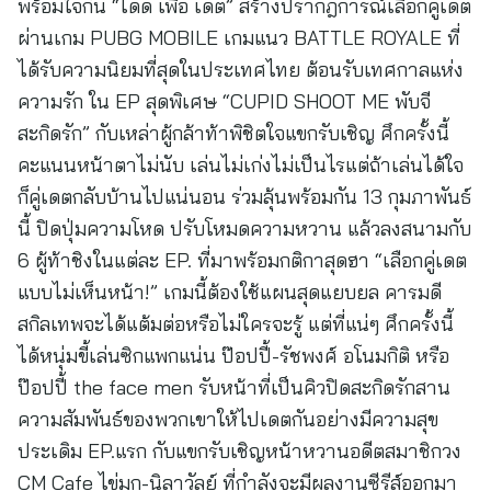
พร้อมใจกัน “โดด เพื่อ เดต” สร้างปรากฎการณ์เลือกคู่เดต
ผ่านเกม PUBG MOBILE เกมแนว BATTLE ROYALE ที่
ได้รับความนิยมที่สุดในประเทศไทย ต้อนรับเทศกาลแห่ง
ความรัก ใน EP สุดพิเศษ “CUPID SHOOT ME พับจี
สะกิดรัก” กับเหล่าผู้กล้าท้าพิชิตใจแขกรับเชิญ ศึกครั้งนี้
คะแนนหน้าตาไม่นับ เล่นไม่เก่งไม่เป็นไรแต่ถ้าเล่นได้ใจ
ก็คู่เดตกลับบ้านไปแน่นอน ร่วมลุ้นพร้อมกัน 13 กุมภาพันธ์
นี้ ปิดปุ่มความโหด ปรับโหมดความหวาน แล้วลงสนามกับ
6 ผู้ท้าชิงในแต่ละ EP. ที่มาพร้อมกติกาสุดฮา “เลือกคู่เดต
แบบไม่เห็นหน้า!” เกมนี้ต้องใช้แผนสุดแยบยล คารมดี
สกิลเทพจะได้แต้มต่อหรือไม่ใครจะรู้ แต่ที่แน่ๆ ศึกครั้งนี้
ได้หนุ่มขี้เล่นซิกแพกแน่น ป๊อปปี้-รัชพงศ์ อโนมกิติ หรือ
ป๊อปปี้ the face men รับหน้าที่เป็นคิวปิดสะกิดรักสาน
ความสัมพันธ์ของพวกเขาให้ไปเดตกันอย่างมีความสุข
ประเดิม EP.แรก กับแขกรับเชิญหน้าหวานอดีตสมาชิกวง
CM Cafe ไข่มุก-นิลาวัลย์ ที่กำลังจะมีผลงานซีรีส์ออกมา