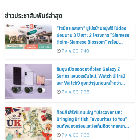
ข่าวประชาสัมพันธ์ล่าสุด
“ไซมิส แอสเสท” ชูโปรบ้านอยู่ฟรี ไม่ต้อง
ผ่อนนาน 3 ปี เจาะ 2 โครงการ “Siamese
Holm–Siamese Blossom” พร้อม
ส่วนลดและสิทธิพิเศษถึง 31 สิงหาคม
7 ส.ค. 69 17:40
2569
ซัมซุง เปิดยอดจองทั่วโลก Galaxy Z
Series เจเนอเรชันใหม่, Watch Ultra2
และ Watch9 สูงกว่ารุ่นก่อนหน้ากว่า
30%
7 ส.ค. 69 17:38
ท็อปส์ เสิร์ฟแคมเปญ “Discover UK:
Bringing British Favourites to You”
ขนทัพของอร่อยและไอเท็มฮิตจากสหราช
อาณาจักร ส่งตรงถึงมือตั้งแต่วันนี้ – 18
7 ส.ค. 69 17:38
สิงหาคมนี้