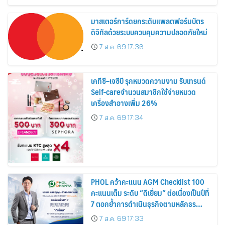
มาสเตอร์การ์ดยกระดับแพลตฟอร์มบัตร
ดิจิทัลด้วยระบบควบคุมความปลอดภัยใหม่
7 ส.ค. 69 17:36
เคทีซี–เจซีบี รุกหมวดความงาม รับเทรนด์
Self-careจำนวนสมาชิกใช้จ่ายหมวด
เครื่องสำอางเพิ่ม 26%
7 ส.ค. 69 17:34
PHOL คว้าคะแนน AGM Checklist 100
คะแนนเต็ม ระดับ “ดีเยี่ยม” ต่อเนื่องเป็นปีที่
7 ตอกย้ำการดำเนินธุรกิจตามหลักธร
รมาภิบาล โปร่งใส สร้างความเชื่อมั่นผู้ถือ
7 ส.ค. 69 17:33