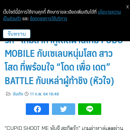
X
เว็บไซต์นี้มีการใช้งานคุกกี้ ศึกษารายละเอียดเพิ่มเติมได้ที่
นโยบายความ
เป็นส่วนตัว
และ
ข้อตกลงการใช้บริการ
“CUPID SHOOT ME พับจี สะกิด
รัก” เกมล่าหาคู่เดตผ่านเกม PUBG
รับทราบ
MOBILE กับเซเลบหนุ่มโสด สาว
โสด ที่พร้อมใจ “โดด เพื่อ เดต”
BATTLE กับเหล่าผู้ท้าชิง (หัวใจ)
บันเทิง
11 ก.พ. 64 16:48
“CUPID SHOOT ME พับจี สะกิดรัก” เกมล่าหาคู่เดตผ่าน