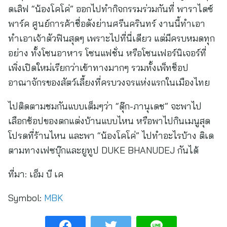
ดเลิฟ “น้องโคโค่” ออกไปทำกิจกรรมร่วมกันที่ พาราไดซ์
พาร์ค ศูนย์การค้าชื่อดังย่านศรีนครินทร์ งานนี้ทำเอา
ทำเอาเจ้าตัวฟินสุดๆ เพราะไปที่นี่เดียว แต่มีครบหมดทุก
อย่าง ทั้งโซนอาหาร โซนแฟชั่น หรือโซนเฟอร์นิเจอร์ที่
เพิ่งเปิดใหม่เรียกว่าเข้าทางมากๆ รวมทั้งเพ็ทช็อป
อาณาจักรของสัตว์เลี้ยงที่ครบวงจรแห่งแรกในเมืองไทย
ไปติดตามชมกันแบบเต็มๆว่า “ดุ๊ก-ภานุเดช” จะพาไป
เลือกช้อปของตกแต่งบ้านแบบไหน หรือพาไปกินเมนูสุด
โปรดที่ร้านไหน และพา “น้องโคโค่” ไปทำอะไรบ้าง ติเด
ตามทางเฟซบุ๊กและยูทูป DUKE BHANUDEJ กันได้
ที่มา:
เอ็ม บี เค
Symbol:
MBK