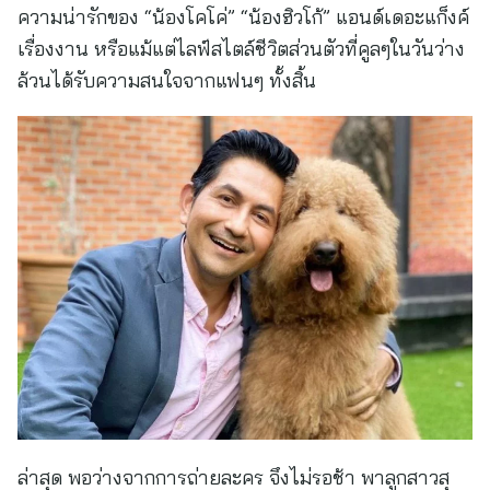
ความน่ารักของ “น้องโคโค่” “น้องฮิวโก้” แอนด์เดอะแก็งค์
เรื่องงาน หรือแม้แต่ไลฟ์สไตล์ชีวิตส่วนตัวที่คูลๆในวันว่าง
ล้วนได้รับความสนใจจากแฟนๆ ทั้งสิ้น
ล่าสุด พอว่างจากการถ่ายละคร จึงไม่รอช้า พาลูกสาวสุ