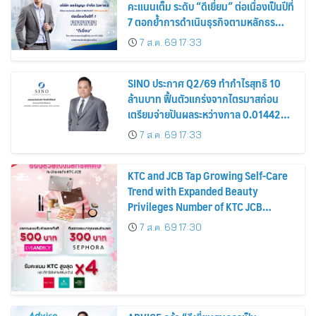
คะแนนเต็ม ระดับ “ดีเยี่ยม” ต่อเนื่องเป็นปีที่
7 ตอกย้ำการดำเนินธุรกิจตามหลักธร
รมาภิบาล โปร่งใส สร้างความเชื่อมั่นผู้ถือ
7 ส.ค. 69 17:33
หุ้น
SINO ประกาศ Q2/69 ทำกำไรสุทธิ 10
ล้านบาท ฟื้นตัวแกร่งจากไตรมาสก่อน
เตรียมจ่ายปันผลระหว่างกาล 0.014423
บาทต่อหุ้น ครึ่งปีหลังมุ่งเติบโตต่อเนื่อง
7 ส.ค. 69 17:33
KTC and JCB Tap Growing Self-Care
Trend with Expanded Beauty
Privileges Number of KTC JCB
Cardmembers Spending on
7 ส.ค. 69 17:30
Cosmetics Rises 26%