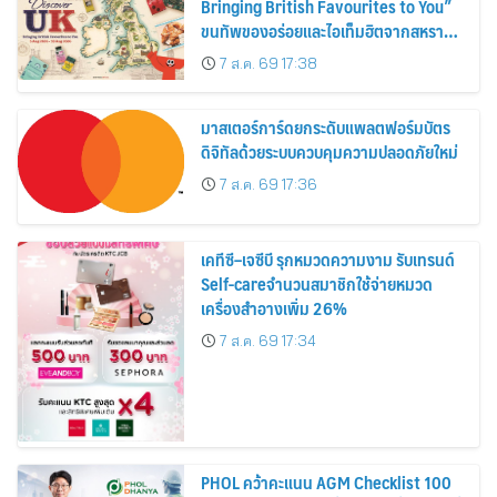
Bringing British Favourites to You”
ขนทัพของอร่อยและไอเท็มฮิตจากสหราช
อาณาจักร ส่งตรงถึงมือตั้งแต่วันนี้ – 18
7 ส.ค. 69 17:38
สิงหาคมนี้
มาสเตอร์การ์ดยกระดับแพลตฟอร์มบัตร
ดิจิทัลด้วยระบบควบคุมความปลอดภัยใหม่
7 ส.ค. 69 17:36
เคทีซี–เจซีบี รุกหมวดความงาม รับเทรนด์
Self-careจำนวนสมาชิกใช้จ่ายหมวด
เครื่องสำอางเพิ่ม 26%
7 ส.ค. 69 17:34
PHOL คว้าคะแนน AGM Checklist 100