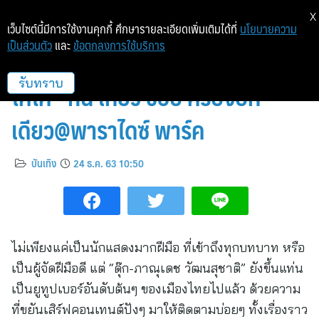
X
เว็บไซต์นี้มีการใช้งานคุกกี้ ศึกษารายละเอียดเพิ่มเติมได้ที่
นโยบายความ
เป็นส่วนตัว
และ
ข้อตกลงการใช้บริการ
“ดุ๊ก-ภาณุเดช” ควงลูกสาว “น้อง
โคโค่” กิน เที่ยว ช้อป ครบจบที่
รับทราบ
เดียว@พาราไดซ์ พาร์ค
บันเทิง
24 ธ.ค. 63 10:50
ไม่เพียงแค่เป็นนักแสดงมากฝีมือ ที่เข้าถึงทุกบทบาท หรือ
เป็นผู้จัดฝีมือดี แต่ “ดุ๊ก-ภาณุเดช วัฒนสุชาติ” ยังขึ้นแท่น
เป็นยูทูปเบอร์อันดับต้นๆ ของเมืองไทยไปแล้ว ด้วยความ
ที่ขยันเสิร์ฟคอนเทนต์ปังๆ มาให้ติดตามบ่อยๆ ทั้งเรื่องราว