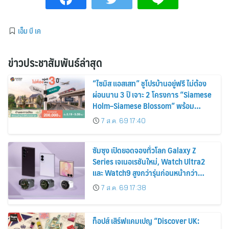
เอ็ม บี เค
ข่าวประชาสัมพันธ์ล่าสุด
“ไซมิส แอสเสท” ชูโปรบ้านอยู่ฟรี ไม่ต้อง
ผ่อนนาน 3 ปี เจาะ 2 โครงการ “Siamese
Holm–Siamese Blossom” พร้อม
ส่วนลดและสิทธิพิเศษถึง 31 สิงหาคม
7 ส.ค. 69 17:40
2569
ซัมซุง เปิดยอดจองทั่วโลก Galaxy Z
Series เจเนอเรชันใหม่, Watch Ultra2
และ Watch9 สูงกว่ารุ่นก่อนหน้ากว่า
30%
7 ส.ค. 69 17:38
ท็อปส์ เสิร์ฟแคมเปญ “Discover UK: