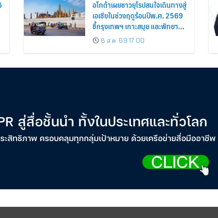
6
อโกด้าเผยชาวยุโรปสนใจเดินทางสู่
เอเชียในช่วงฤดูร้อนปีพ.ศ. 2569
ชี้กรุงเทพฯ เกาะสมุย และพัทยา
ติดอันดับเมืองยอดนิยม
6 ส.ค. 69 17:00