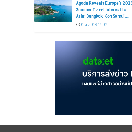
Agoda Reveals Europe’s 202
Summer Travel Interest to
Asia: Bangkok, Koh Samui,
and Pattaya Among the Top
6 ส.ค. 69 17:02
Cities