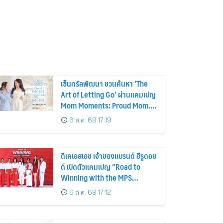
เซ็นทรัลพัฒนา ชวนค้นหา ‘The
Art of Letting Go’ ผ่านแคมเปญ
Mom Moments: Proud Mom.
Proud of My Mom.
6 ส.ค. 69 17:19
ดีเคเอสเอช เจ้าของแบรนด์ ฮีรูดอย
ด์ เปิดตัวแคมเปญ “Road to
Winning with the MPS
Science”
6 ส.ค. 69 17:12