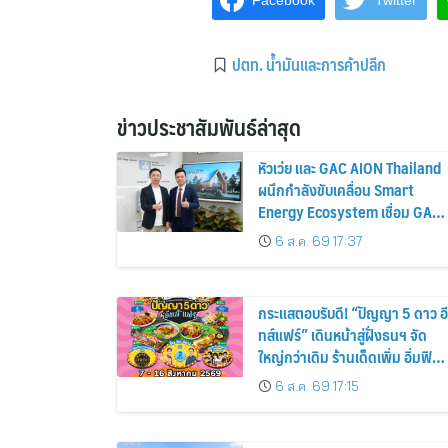
Facebook
Twitter
ปตท. น้ำมันและการค้าปลีก
ข่าวประชาสัมพันธ์ล่าสุด
หัวเว่ย และ GAC AION Thailand
ผนึกกำลังขับเคลื่อน Smart
Energy Ecosystem เชื่อม GAC
GN8 PHEV รถยนต์ MPV ระดับ
6 ส.ค. 69 17:37
พรีเมียม เข้ากับพลังงานแสง
อาทิตย์ภายในบ้าน
กระแสตอบรับดี! “ปัญญา 5 ดาว อี
ทส์แฟร์” เดินหน้าสู่ฝั่งธนฯ จัด
ใหญ่กว่าเดิม ร้านเด็ดเพิ่ม อิ่มฟิน
10 วันเต็ม!
6 ส.ค. 69 17:15