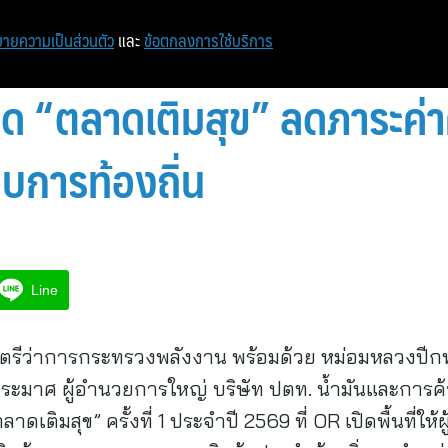
หน้าแรก
ท่องเที่ยว
ไอที
เศรษฐกิจ/การเงิน
ายความเป็นส่วนตัว
และ
ข้อตกลงการใช้บริการ
 เปิด “ตลาดเติมสุข” ลดภาระค
อบการท้องถิ่น
Line
มนตรีว่าการกระทรวงพลังงาน พร้อมด้วย หม่อมหลวงปี
ิ ระมาศ ผู้อำนวยการใหญ่ บริษัท ปตท. น้ำมันและการค
าดเติมสุข” ครั้งที่ 1 ประจำปี 2569 ที่ OR เปิดพื้นที่ใ