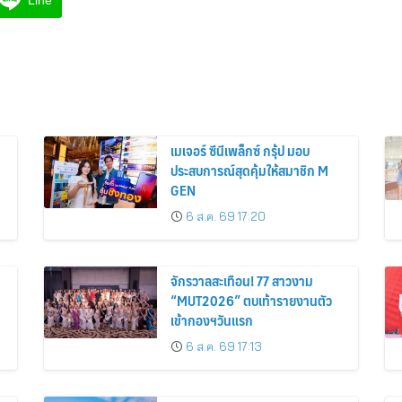
Line
เมเจอร์ ซีนีเพล็กซ์ กรุ้ป มอบ
ประสบการณ์สุดคุ้มให้สมาชิก M
GEN
6 ส.ค. 69 17:20
จักรวาลสะเทือน! 77 สาวงาม
“MUT2026” ตบเท้ารายงานตัว
เข้ากองฯวันแรก
6 ส.ค. 69 17:13