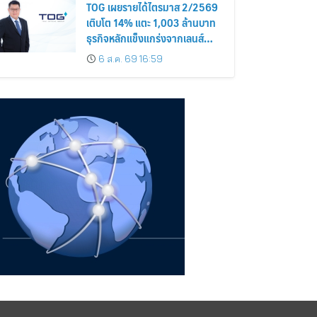
TOG เผยรายได้ไตรมาส 2/2569
เติบโต 14% แตะ 1,003 ล้านบาท
ธุรกิจหลักแข็งแกร่งจากเลนส์
มูลค่าเพิ่ม และการขยายตลาดต่าง
6 ส.ค. 69 16:59
ประเทศ พร้อมเดินหน้าลงทุนเพื่อ
การเติบโตระยะยาว