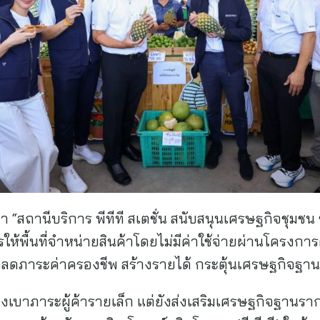
“สถานีบริการ พีทีที สเตชั่น สนับสนุนเศรษฐกิจชุมชน ช
ห้พื้นที่จำหน่ายสินค้าโดยไม่มีค่าใช้จ่ายผ่านโครงการ
อลดภาระค่าครองชีพ สร้างรายได้ กระตุ้นเศรษฐกิจฐานร
่งเบาภาระผู้ค้ารายเล็ก แต่ยังส่งเสริมเศรษฐกิจฐานรากแ