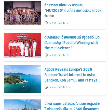
จักรวาลสะเทือน! 77 สาวงาม
“MUT2026” ตบเท้ารายงานตัวเข้ากองฯ
วันแรก
6 ส.ค. 69 17:13
ดีเคเอสเอช เจ้าของแบรนด์ ฮีรูดอยด์ เปิด
ตัวแคมเปญ “Road to Winning with
the MPS Science”
6 ส.ค. 69 17:12
Agoda Reveals Europe’s 2026
Summer Travel Interest to Asia:
Bangkok, Koh Samui, and Pattaya
Among the Top Cities
6 ส.ค. 69 17:02
อโกด้าเผยชาวยุโรปสนใจเดินทางสู่เอเชีย
ในช่วงฤดูร้อนปีพ.ศ. 2569 ชี้กรุงเทพฯ