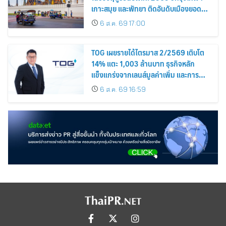
เกาะสมุย และพัทยา ติดอันดับเมืองยอด
นิยม
6 ส.ค. 69 17:00
TOG เผยรายได้ไตรมาส 2/2569 เติบโต
14% แตะ 1,003 ล้านบาท ธุรกิจหลัก
แข็งแกร่งจากเลนส์มูลค่าเพิ่ม และการ
ขยายตลาดต่างประเทศ พร้อมเดินหน้า
6 ส.ค. 69 16:59
ลงทุนเพื่อการเติบโตระยะยาว