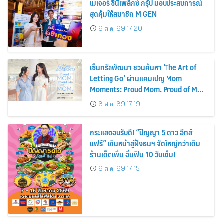
เมเจอร์ ซีนีเพล็กซ์ กรุ้ป มอบประสบการณ์
สุดคุ้มให้สมาชิก M GEN
6 ส.ค. 69 17:20
เซ็นทรัลพัฒนา ชวนค้นหา ‘The Art of
Letting Go’ ผ่านแคมเปญ Mom
Moments: Proud Mom. Proud of My
Mom.
6 ส.ค. 69 17:19
กระแสตอบรับดี! “ปัญญา 5 ดาว อีทส์
แฟร์” เดินหน้าสู่ฝั่งธนฯ จัดใหญ่กว่าเดิม
ร้านเด็ดเพิ่ม อิ่มฟิน 10 วันเต็ม!
6 ส.ค. 69 17:15