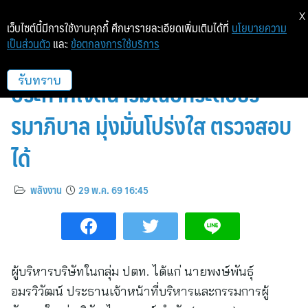
X
เว็บไซต์นี้มีการใช้งานคุกกี้ ศึกษารายละเอียดเพิ่มเติมได้ที่
นโยบายความ
เป็นส่วนตัว
และ
ข้อตกลงการใช้บริการ
3 โรงกลั่นฯ กลุ่ม ปตท. ร่วม
ประกาศเจตนารมณ์ยกระดับธร
รับทราบ
รมาภิบาล มุ่งมั่นโปร่งใส ตรวจสอบ
ได้
พลังงาน
29 พ.ค. 69 16:45
ผู้บริหารบริษัทในกลุ่ม ปตท. ได้แก่ นายพงษ์พันธุ์
อมรวิวัฒน์ ประธานเจ้าหน้าที่บริหารและกรรมการผู้