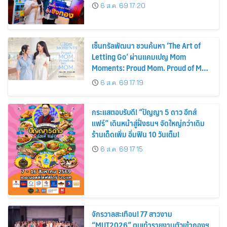
6 ส.ค. 69 17:20
เซ็นทรัลพัฒนา ชวนค้นหา ‘The Art of
Letting Go’ ผ่านแคมเปญ Mom
Moments: Proud Mom. Proud of My
Mom.
6 ส.ค. 69 17:19
กระแสตอบรับดี! “ปัญญา 5 ดาว อีทส์
แฟร์” เดินหน้าสู่ฝั่งธนฯ จัดใหญ่กว่าเดิม
ร้านเด็ดเพิ่ม อิ่มฟิน 10 วันเต็ม!
6 ส.ค. 69 17:15
จักรวาลสะเทือน! 77 สาวงาม
“MUT2026” ตบเท้ารายงานตัวเข้ากองฯ