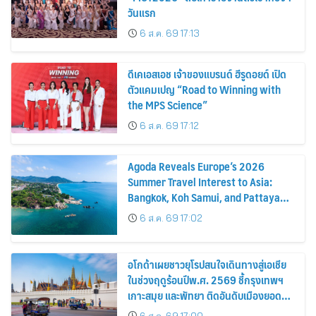
วันแรก
6 ส.ค. 69 17:13
ดีเคเอสเอช เจ้าของแบรนด์ ฮีรูดอยด์ เปิด
ตัวแคมเปญ “Road to Winning with
the MPS Science”
6 ส.ค. 69 17:12
Agoda Reveals Europe’s 2026
Summer Travel Interest to Asia:
Bangkok, Koh Samui, and Pattaya
Among the Top Cities
6 ส.ค. 69 17:02
อโกด้าเผยชาวยุโรปสนใจเดินทางสู่เอเชีย
ในช่วงฤดูร้อนปีพ.ศ. 2569 ชี้กรุงเทพฯ
เกาะสมุย และพัทยา ติดอันดับเมืองยอด
นิยม
6 ส.ค. 69 17:00