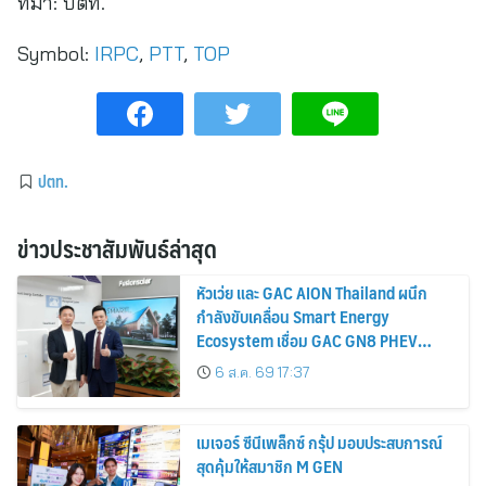
ที่มา:
ปตท.
Symbol:
IRPC
,
PTT
,
TOP
ปตท.
ข่าวประชาสัมพันธ์ล่าสุด
หัวเว่ย และ GAC AION Thailand ผนึก
กำลังขับเคลื่อน Smart Energy
Ecosystem เชื่อม GAC GN8 PHEV
รถยนต์ MPV ระดับพรีเมียม เข้ากับ
6 ส.ค. 69 17:37
พลังงานแสงอาทิตย์ภายในบ้าน
เมเจอร์ ซีนีเพล็กซ์ กรุ้ป มอบประสบการณ์
สุดคุ้มให้สมาชิก M GEN