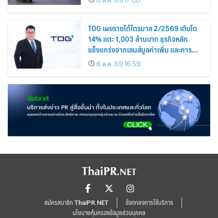
TOG เผยรายได้ไตรมาส 2/2569 เติบโต
14% แตะ 1,003 ล้านบาท ธุรกิจหลัก
แข็งแกร่งจากเลนส์มูลค่าเพิ่ม และการ
ขยายตลาดต่างประเทศ พร้อมเดินหน้า
6 ส.ค. 69 16:59
ลงทุนเพื่อการเติบโตระยะยาว
สมัครสมาชิก ThaiPR.NET
ข้อตกลงการใช้บริการ
นโยบายคุ้มครองข้อมูลส่วนบุคคล