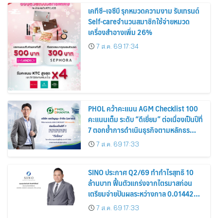
เคทีซี–เจซีบี รุกหมวดความงาม รับเทรนด์
Self-careจำนวนสมาชิกใช้จ่ายหมวด
เครื่องสำอางเพิ่ม 26%
7 ส.ค. 69 17:34
PHOL คว้าคะแนน AGM Checklist 100
คะแนนเต็ม ระดับ “ดีเยี่ยม” ต่อเนื่องเป็นปีที่
7 ตอกย้ำการดำเนินธุรกิจตามหลักธร
รมาภิบาล โปร่งใส สร้างความเชื่อมั่นผู้ถือ
7 ส.ค. 69 17:33
หุ้น
SINO ประกาศ Q2/69 ทำกำไรสุทธิ 10
ล้านบาท ฟื้นตัวแกร่งจากไตรมาสก่อน
เตรียมจ่ายปันผลระหว่างกาล 0.014423
บาทต่อหุ้น ครึ่งปีหลังมุ่งเติบโตต่อเนื่อง
7 ส.ค. 69 17:33