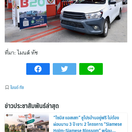
ที่มา:
ไมนด์ ทัช
ไมนด์ ทัช
ข่าวประชาสัมพันธ์ล่าสุด
“ไซมิส แอสเสท” ชูโปรบ้านอยู่ฟรี ไม่ต้อง
ผ่อนนาน 3 ปี เจาะ 2 โครงการ “Siamese
Holm–Siamese Blossom” พร้อม