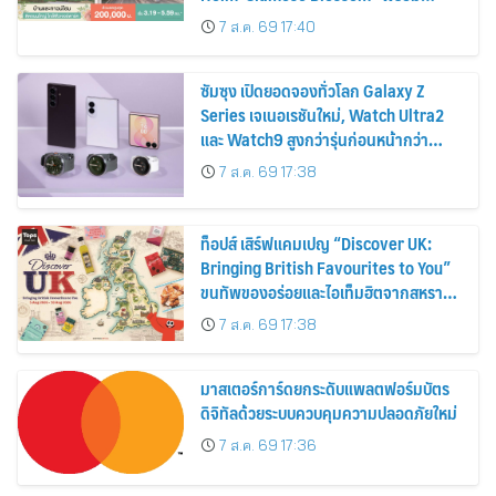
ส่วนลดและสิทธิพิเศษถึง 31 สิงหาคม
7 ส.ค. 69 17:40
2569
ซัมซุง เปิดยอดจองทั่วโลก Galaxy Z
Series เจเนอเรชันใหม่, Watch Ultra2
และ Watch9 สูงกว่ารุ่นก่อนหน้ากว่า
30%
7 ส.ค. 69 17:38
ท็อปส์ เสิร์ฟแคมเปญ “Discover UK:
Bringing British Favourites to You”
ขนทัพของอร่อยและไอเท็มฮิตจากสหราช
อาณาจักร ส่งตรงถึงมือตั้งแต่วันนี้ – 18
7 ส.ค. 69 17:38
สิงหาคมนี้
มาสเตอร์การ์ดยกระดับแพลตฟอร์มบัตร
ดิจิทัลด้วยระบบควบคุมความปลอดภัยใหม่
7 ส.ค. 69 17:36