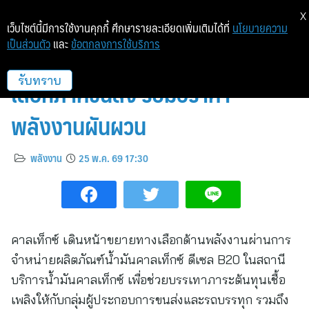
X
เว็บไซต์นี้มีการใช้งานคุกกี้ ศึกษารายละเอียดเพิ่มเติมได้ที่
นโยบายความ
เป็นส่วนตัว
และ
ข้อตกลงการใช้บริการ
คาลเท็กซ์ ชูดีเซล B20 เสริมทาง
เลือกภาคขนส่ง รับมือราคา
รับทราบ
พลังงานผันผวน
พลังงาน
25 พ.ค. 69 17:30
คาลเท็กซ์ เดินหน้าขยายทางเลือกด้านพลังงานผ่านการ
จำหน่ายผลิตภัณฑ์น้ำมันคาลเท็กซ์ ดีเซล B20 ในสถานี
บริการน้ำมันคาลเท็กซ์ เพื่อช่วยบรรเทาภาระต้นทุนเชื้อ
เพลิงให้กับกลุ่มผู้ประกอบการขนส่งและรถบรรทุก รวมถึง