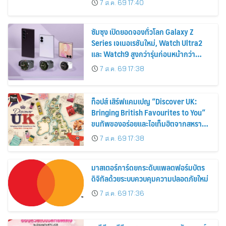
7 ส.ค. 69 17:40
2569
ซัมซุง เปิดยอดจองทั่วโลก Galaxy Z
Series เจเนอเรชันใหม่, Watch Ultra2
และ Watch9 สูงกว่ารุ่นก่อนหน้ากว่า
30%
7 ส.ค. 69 17:38
ท็อปส์ เสิร์ฟแคมเปญ “Discover UK:
Bringing British Favourites to You”
ขนทัพของอร่อยและไอเท็มฮิตจากสหราช
อาณาจักร ส่งตรงถึงมือตั้งแต่วันนี้ – 18
7 ส.ค. 69 17:38
สิงหาคมนี้
มาสเตอร์การ์ดยกระดับแพลตฟอร์มบัตร
ดิจิทัลด้วยระบบควบคุมความปลอดภัยใหม่
7 ส.ค. 69 17:36