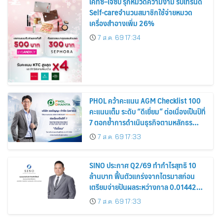
เคทีซี–เจซีบี รุกหมวดความงาม รับเทรนด์
Self-careจำนวนสมาชิกใช้จ่ายหมวด
เครื่องสำอางเพิ่ม 26%
7 ส.ค. 69 17:34
PHOL คว้าคะแนน AGM Checklist 100
คะแนนเต็ม ระดับ “ดีเยี่ยม” ต่อเนื่องเป็นปีที่
7 ตอกย้ำการดำเนินธุรกิจตามหลักธร
รมาภิบาล โปร่งใส สร้างความเชื่อมั่นผู้ถือ
7 ส.ค. 69 17:33
หุ้น
SINO ประกาศ Q2/69 ทำกำไรสุทธิ 10
ล้านบาท ฟื้นตัวแกร่งจากไตรมาสก่อน
เตรียมจ่ายปันผลระหว่างกาล 0.014423
บาทต่อหุ้น ครึ่งปีหลังมุ่งเติบโตต่อเนื่อง
7 ส.ค. 69 17:33