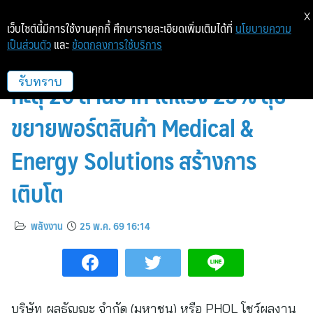
X
เว็บไซต์นี้มีการใช้งานคุกกี้ ศึกษารายละเอียดเพิ่มเติมได้ที่
นโยบายความ
เป็นส่วนตัว
และ
ข้อตกลงการใช้บริการ
PHOL โชว์แกร่ง ไตรมาส 1 กำไร
ทะลุ 20 ล้านบาท โตแรง 25% ลุย
รับทราบ
ขยายพอร์ตสินค้า Medical &
Energy Solutions สร้างการ
เติบโต
พลังงาน
25 พ.ค. 69 16:14
บริษัท ผลธัญญะ จำกัด (มหาชน) หรือ PHOL โชว์ผลงาน