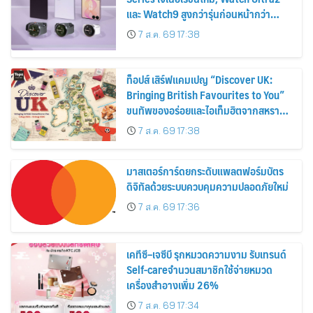
และ Watch9 สูงกว่ารุ่นก่อนหน้ากว่า
30%
7 ส.ค. 69 17:38
ท็อปส์ เสิร์ฟแคมเปญ “Discover UK:
Bringing British Favourites to You”
ขนทัพของอร่อยและไอเท็มฮิตจากสหราช
อาณาจักร ส่งตรงถึงมือตั้งแต่วันนี้ – 18
7 ส.ค. 69 17:38
สิงหาคมนี้
มาสเตอร์การ์ดยกระดับแพลตฟอร์มบัตร
ดิจิทัลด้วยระบบควบคุมความปลอดภัยใหม่
7 ส.ค. 69 17:36
เคทีซี–เจซีบี รุกหมวดความงาม รับเทรนด์
Self-careจำนวนสมาชิกใช้จ่ายหมวด
เครื่องสำอางเพิ่ม 26%
7 ส.ค. 69 17:34