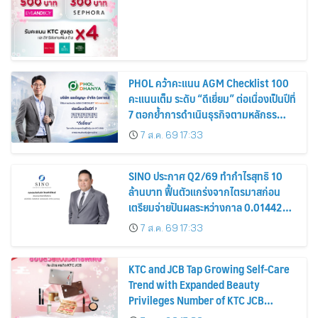
PHOL คว้าคะแนน AGM Checklist 100
คะแนนเต็ม ระดับ “ดีเยี่ยม” ต่อเนื่องเป็นปีที่
7 ตอกย้ำการดำเนินธุรกิจตามหลักธร
รมาภิบาล โปร่งใส สร้างความเชื่อมั่นผู้ถือ
7 ส.ค. 69 17:33
หุ้น
SINO ประกาศ Q2/69 ทำกำไรสุทธิ 10
ล้านบาท ฟื้นตัวแกร่งจากไตรมาสก่อน
เตรียมจ่ายปันผลระหว่างกาล 0.014423
บาทต่อหุ้น ครึ่งปีหลังมุ่งเติบโตต่อเนื่อง
7 ส.ค. 69 17:33
KTC and JCB Tap Growing Self-Care
Trend with Expanded Beauty
Privileges Number of KTC JCB
Cardmembers Spending on