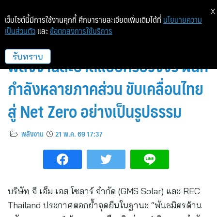
X
เว็บไซต์นี้มีการใช้งานคุกกี้ ศึกษารายละเอียดเพิ่มเติมได้ที่
นโยบายความ
เป็นส่วนตัว
และ
ข้อตกลงการใช้บริการ
GMS Solar แสดงวิสัยทัศน์
พลังงานสะอาดแบบครบวงจร ผนึก
รับทราบ
กำลังหลายภาคส่วน ขับเคลื่อนไทย
สู่ Net Zero อย่างเป็นรูปธรรม
พลังงาน
21 พ.ค. 69 17:37
บริษัท จี เอ็ม เอส โซลาร์ จำกัด (GMS Solar) และ REC
Thailand ประกาศตอกย้ำจุดยืนในฐานะ “พันธมิตรด้าน