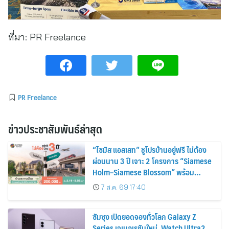
ที่มา:
PR Freelance
PR Freelance
ข่าวประชาสัมพันธ์ล่าสุด
“ไซมิส แอสเสท” ชูโปรบ้านอยู่ฟรี ไม่ต้อง
ผ่อนนาน 3 ปี เจาะ 2 โครงการ “Siamese
Holm–Siamese Blossom” พร้อม
ส่วนลดและสิทธิพิเศษถึง 31 สิงหาคม
7 ส.ค. 69 17:40
2569
ซัมซุง เปิดยอดจองทั่วโลก Galaxy Z
Series เจเนอเรชันใหม่, Watch Ultra2