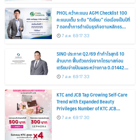
PHOL คว้าคะแนน AGM Checklist 100
คะแนนเต็ม ระดับ “ดีเยี่ยม” ต่อเนื่องเป็นปีที่
7 ตอกย้ำการดำเนินธุรกิจตามหลักธร
รมาภิบาล โปร่งใส สร้างความเชื่อมั่นผู้ถือ
7 ส.ค. 69 17:33
หุ้น
SINO ประกาศ Q2/69 ทำกำไรสุทธิ 10
ล้านบาท ฟื้นตัวแกร่งจากไตรมาสก่อน
เตรียมจ่ายปันผลระหว่างกาล 0.014423
บาทต่อหุ้น ครึ่งปีหลังมุ่งเติบโตต่อเนื่อง
7 ส.ค. 69 17:33
KTC and JCB Tap Growing Self-Care
Trend with Expanded Beauty
Privileges Number of KTC JCB
Cardmembers Spending on
7 ส.ค. 69 17:30
Cosmetics Rises 26%