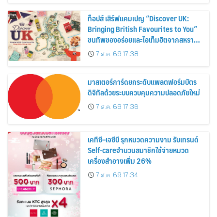
ท็อปส์ เสิร์ฟแคมเปญ “Discover UK:
Bringing British Favourites to You”
ขนทัพของอร่อยและไอเท็มฮิตจากสหราช
อาณาจักร ส่งตรงถึงมือตั้งแต่วันนี้ – 18
7 ส.ค. 69 17:38
สิงหาคมนี้
มาสเตอร์การ์ดยกระดับแพลตฟอร์มบัตร
ดิจิทัลด้วยระบบควบคุมความปลอดภัยใหม่
7 ส.ค. 69 17:36
เคทีซี–เจซีบี รุกหมวดความงาม รับเทรนด์
Self-careจำนวนสมาชิกใช้จ่ายหมวด
เครื่องสำอางเพิ่ม 26%
7 ส.ค. 69 17:34