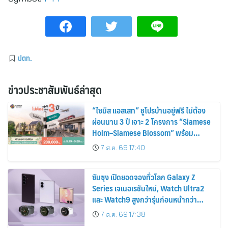
ปตท.
ข่าวประชาสัมพันธ์ล่าสุด
“ไซมิส แอสเสท” ชูโปรบ้านอยู่ฟรี ไม่ต้อง
ผ่อนนาน 3 ปี เจาะ 2 โครงการ “Siamese
Holm–Siamese Blossom” พร้อม
ส่วนลดและสิทธิพิเศษถึง 31 สิงหาคม
7 ส.ค. 69 17:40
2569
ซัมซุง เปิดยอดจองทั่วโลก Galaxy Z
Series เจเนอเรชันใหม่, Watch Ultra2
และ Watch9 สูงกว่ารุ่นก่อนหน้ากว่า
30%
7 ส.ค. 69 17:38