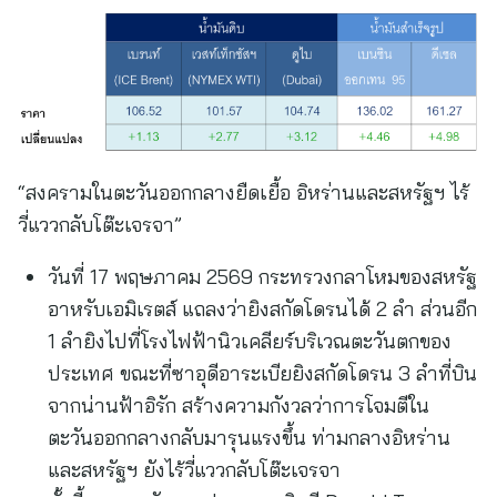
“สงครามในตะวันออกกลางยืดเยื้อ อิหร่านและสหรัฐฯ ไร้
วี่แววกลับโต๊ะเจรจา”
วันที่ 17 พฤษภาคม 2569 กระทรวงกลาโหมของสหรัฐ
อาหรับเอมิเรตส์ แถลงว่ายิงสกัดโดรนได้ 2 ลำ ส่วนอีก
1 ลำยิงไปที่โรงไฟฟ้านิวเคลียร์บริเวณตะวันตกของ
ประเทศ ขณะที่ซาอุดีอาระเบียยิงสกัดโดรน 3 ลำที่บิน
จากน่านฟ้าอิรัก สร้างความกังวลว่าการโจมตีใน
ตะวันออกกลางกลับมารุนแรงขึ้น ท่ามกลางอิหร่าน
และสหรัฐฯ ยังไร้วี่แววกลับโต๊ะเจรจา