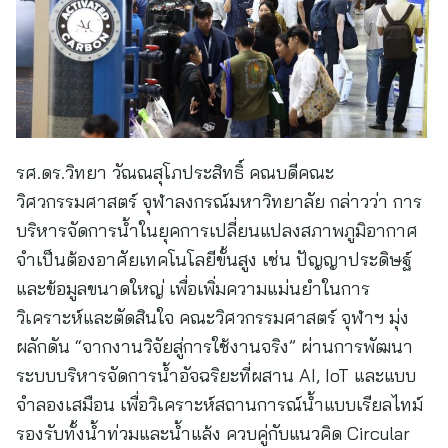
รศ.ดร.วิทยา วัณณสุโภประสิทธิ์ คณบดีคณะ
วิศวกรรมศาสตร์ จุฬาลงกรณ์มหาวิทยาลัย กล่าวว่า การ
บริหารจัดการน้ำในยุคการเปลี่ยนแปลงสภาพภูมิอากาศ
จำเป็นต้องอาศัยเทคโนโลยีขั้นสูง เช่น ปัญญาประดิษฐ์
และข้อมูลขนาดใหญ่ เพื่อเพิ่มความแม่นยำในการ
วิเคราะห์และตัดสินใจ คณะวิศวกรรมศาสตร์ จุฬาฯ มุ่ง
ผลักดัน “จากงานวิจัยสู่การใช้งานจริง” ผ่านการพัฒนา
ระบบบริหารจัดการน้ำอัจฉริยะที่ผสาน AI, IoT และแบบ
จำลองเสมือน เพื่อวิเคราะห์สถานการณ์น้ำแบบเรียลไทม์
รองรับทั้งน้ำท่วมและน้ำแล้ง ควบคู่กับแนวคิด Circular