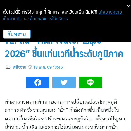
X
เว็บไซต์นี้มีการใช้งานคุกกี้ ศึกษารายละเอียดเพิ่มเติมได้ที่
นโยบายความ
เป็นส่วนตัว
และ
ข้อตกลงการใช้บริการ
อินฟอร์มา มาร์เก็ตส์ ผนึก จุฬาฯ–
TEI ดัน “Thai Water Expo
รับทราบ
2026” ขึ้นแท่นเวทีน้ำระดับภูมิภาค
พลังงาน
18 พ.ค. 69 13:45
ท่ามกลางความท้าทายจากการเปลี่ยนแปลงสภาพภูมิ
อากาศที่ทวีความรุนแรง “น้ำ” กำลังก้าวขึ้นเป็นหนึ่งใน
ความเสี่ยงเชิงโครงสร้างของเศรษฐกิจโลก ทั้งจากปัญหา
น้ำท่วม น้ำแล้ง และความไม่แน่นอนของทรัพยากรน้ำ