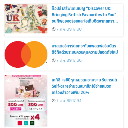
ท็อปส์ เสิร์ฟแคมเปญ “Discover UK:
Bringing British Favourites to You”
ขนทัพของอร่อยและไอเท็มฮิตจากสหราช
อาณาจักร ส่งตรงถึงมือตั้งแต่วันนี้ – 18
7 ส.ค. 69 17:38
สิงหาคมนี้
มาสเตอร์การ์ดยกระดับแพลตฟอร์มบัตร
ดิจิทัลด้วยระบบควบคุมความปลอดภัยใหม่
7 ส.ค. 69 17:36
เคทีซี–เจซีบี รุกหมวดความงาม รับเทรนด์
Self-careจำนวนสมาชิกใช้จ่ายหมวด
เครื่องสำอางเพิ่ม 26%
7 ส.ค. 69 17:34