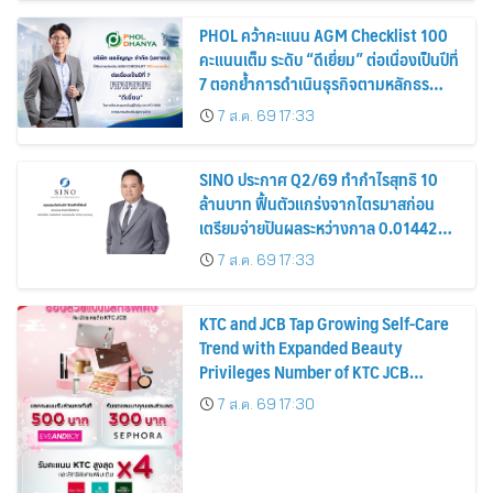
PHOL คว้าคะแนน AGM Checklist 100
คะแนนเต็ม ระดับ “ดีเยี่ยม” ต่อเนื่องเป็นปีที่
7 ตอกย้ำการดำเนินธุรกิจตามหลักธร
รมาภิบาล โปร่งใส สร้างความเชื่อมั่นผู้ถือ
7 ส.ค. 69 17:33
หุ้น
SINO ประกาศ Q2/69 ทำกำไรสุทธิ 10
ล้านบาท ฟื้นตัวแกร่งจากไตรมาสก่อน
เตรียมจ่ายปันผลระหว่างกาล 0.014423
บาทต่อหุ้น ครึ่งปีหลังมุ่งเติบโตต่อเนื่อง
7 ส.ค. 69 17:33
KTC and JCB Tap Growing Self-Care
Trend with Expanded Beauty
Privileges Number of KTC JCB
Cardmembers Spending on
7 ส.ค. 69 17:30
Cosmetics Rises 26%