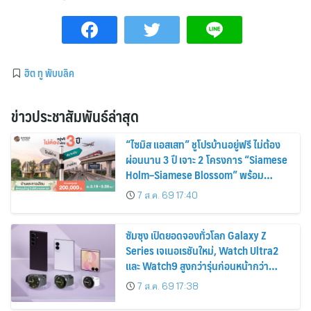
ฮิต ทู พับบลิค
ข่าวประชาสัมพันธ์ล่าสุด
“ไซมิส แอสเสท” ชูโปรบ้านอยู่ฟรี ไม่ต้อง
ผ่อนนาน 3 ปี เจาะ 2 โครงการ “Siamese
Holm–Siamese Blossom” พร้อม
ส่วนลดและสิทธิพิเศษถึง 31 สิงหาคม
7 ส.ค. 69 17:40
2569
ซัมซุง เปิดยอดจองทั่วโลก Galaxy Z
Series เจเนอเรชันใหม่, Watch Ultra2
และ Watch9 สูงกว่ารุ่นก่อนหน้ากว่า
30%
7 ส.ค. 69 17:38