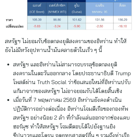
สหรัฐฯ ไม่ยอมรับข้อตกลงยุติสงครามของอิหร่าน ทำให้
ยังไม่มีหวังอุปทานน้ำมันคลายตัวในเร็ว ๆ นี้
สหรัฐฯ และอิหร่านไม่สามารถบรรลุข้อตกลงยุติ
สงครามในตะวันออกกลาง โดยประธานาธิบดี Trump
โพสต์ผ่าน Truth Social ว่าข้อเสนอใหม่ที่อิหร่านปรับ
แก้มาจากของสหรัฐฯ ไม่อาจยอมรับได้โดยสิ้นเชิง
เมื่อวันที่ 7 พฤษภาคม 2569 อิหร่านยังคงดำเนิน
ปฏิบัติการอย่างต่อเนื่อง อิหร่านโจมตีเรือของกองทัพ
สหรัฐฯ อย่างน้อย 2 ลำ ที่กำลังแล่นออกจากช่องแคบ
ฮอร์มุซ ทำให้สหรัฐฯ โจมตีตอบโต้ไปยังฐานยิง
ขีปนาวุธและโดรน จุดยุทธศาสตร์อื่น ๆ รวมถึงท่าเรือ