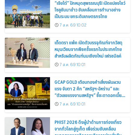
“เจียไต๋” ปักหมุดสุพรรณบุรี! เปิดแปลงโชว์
โซลูชันนาข้าว ขับเคลื่อนการทำนาอย่าง
เป็นระบบ ยกระดับเกษตรกรไทย
7 ส.ค. 69 10:02
เต็ดตรา แพ้ค เปิดตัวบรรจุภัณฑ์จากวัสดุ
หมุนเวียนจากพืชครั้งแรกในประเทศไทย
สำหรับผลิตภัณฑ์นมเชียงใหม่ เฟรชมิลค์
7 ส.ค. 69 10:01
GCAP GOLD เตือนทองคำเสี่ยงผันผวน
แรง จับตา 2 ศึก “สหรัฐฯ-อิหร่าน” และ
“ตัวเลขแรงงานสหรัฐฯ” ชี้ชะตาดอกเบี้ย
เฟด
7 ส.ค. 69 10:01
PHIST 2026 ดึงผู้นำด้านการท่องเที่ยว
จากทั่วโลกสู่ภูเก็ต เพื่อร่วมขับเคลื่อน