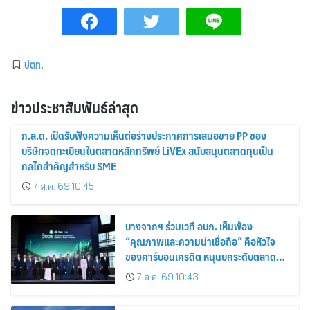
ปตท.
ข่าวประชาสัมพันธ์ล่าสุด
ก.ล.ต. เปิดรับฟังความเห็นต่อร่างประกาศการเสนอขาย PP ของ
บริษัทจดทะเบียนในตลาดหลักทรัพย์ LiVEx สนับสนุนตลาดทุนเป็น
กลไกสำคัญสำหรับ SME
7 ส.ค. 69 10:45
บางจากฯ ร่วมเวที อบก. เห็นพ้อง
“คุณภาพและความน่าเชื่อถือ” คือหัวใจ
ของคาร์บอนเครดิต หนุนยกระดับตลาด
คาร์บอนไทย เชื่อมโยงอาเซียน เปิดโอกาสสู่
7 ส.ค. 69 10:43
ตลาดสากล