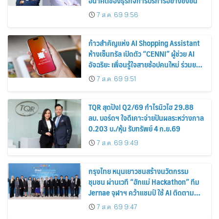
อนาคตของธุรกิจการบริการอย่างยั่งยืน
7 ส.ค. 69 9:56
ก้าวสำคัญแห่ง AI Shopping Assistant
ห้างเซ็นทรัล เปิดตัว “CENNI” ผู้ช่วย AI
อัจฉริยะ เพื่อนรู้ใจสายช้อปคนใหม่ ร่วมยก
ระดับประสบการณ์ช้อปปิ้งให้ง่ายขึ้นได้ ใน
7 ส.ค. 69 9:51
แชตเดียว
TQR สุดปัง! Q2/69 กำไรนิวไฮ 29.88
ลบ. บอร์ดฯ ใจดีเคาะจ่ายปันผลระหว่างกาล
0.203 บ./หุ้น รับทรัพย์ 4 ก.ย.69
7 ส.ค. 69 9:49
กรุงไทย หนุนเยาวชนสร้างนวัตกรรม
ชุมชน ผ่านเวที “ฮักแม่ Hackathon” ทีม
Jernae จุฬาฯ คว้าแชมป์ ใช้ AI ติดตาม
ทรัพย์สินสูญหาย
7 ส.ค. 69 9:47