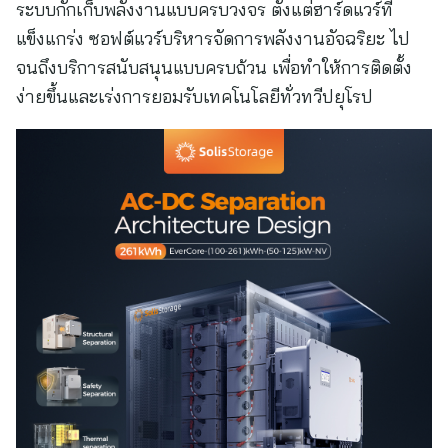
ระบบกักเก็บพลังงานแบบครบวงจร ตั้งแต่ฮาร์ดแวร์ที่
แข็งแกร่ง ซอฟต์แวร์บริหารจัดการพลังงานอัจฉริยะ ไป
จนถึงบริการสนับสนุนแบบครบถ้วน เพื่อทำให้การติดตั้ง
ง่ายขึ้นและเร่งการยอมรับเทคโนโลยีทั่วทวีปยุโรป