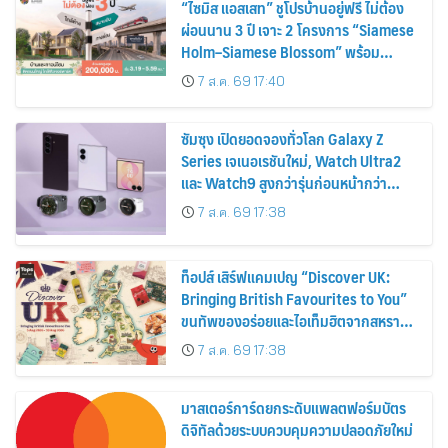
“ไซมิส แอสเสท” ชูโปรบ้านอยู่ฟรี ไม่ต้อง
ผ่อนนาน 3 ปี เจาะ 2 โครงการ “Siamese
Holm–Siamese Blossom” พร้อม
ส่วนลดและสิทธิพิเศษถึง 31 สิงหาคม
7 ส.ค. 69 17:40
2569
ซัมซุง เปิดยอดจองทั่วโลก Galaxy Z
Series เจเนอเรชันใหม่, Watch Ultra2
และ Watch9 สูงกว่ารุ่นก่อนหน้ากว่า
30%
7 ส.ค. 69 17:38
ท็อปส์ เสิร์ฟแคมเปญ “Discover UK:
Bringing British Favourites to You”
ขนทัพของอร่อยและไอเท็มฮิตจากสหราช
อาณาจักร ส่งตรงถึงมือตั้งแต่วันนี้ – 18
7 ส.ค. 69 17:38
สิงหาคมนี้
มาสเตอร์การ์ดยกระดับแพลตฟอร์มบัตร
ดิจิทัลด้วยระบบควบคุมความปลอดภัยใหม่