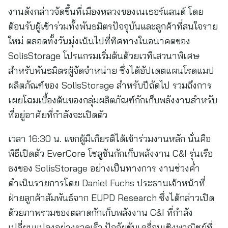
งานดังกล่าวจัดขึ้นที่เมืองหลวงของเนเธอร์แลนด์ โดย
ต้อนรับผู้เข้าร่วมทั้งพันธมิตรปัจจุบันและลูกค้าที่สนใจราย
ใหม่ ตลอดทั้งวันมุ่งเน้นไปที่ทิศทางในอนาคตของ
SolisStorage โปรแกรมเริ่มต้นด้วยเวทีเสวนาพิเศษ
สำหรับพันธมิตรผู้จัดจำหน่าย ซึ่งได้อัปเดตแผนโรดแมป
ผลิตภัณฑ์ของ SolisStorage สำหรับปีถัดไป รวมถึงการ
เผยโฉมเบื้องต้นของกลุ่มผลิตภัณฑ์กักเก็บพลังงานสำหรับ
ที่อยู่อาศัยที่กำลังจะเปิดตัว
เวลา 16:30 น. แขกผู้มีเกียรติได้เข้าร่วมงานหลัก นั่นคือ
พิธีเปิดตัว EverCore โซลูชันกักเก็บพลังงาน C&I รุ่นเรือ
ธงของ SolisStorage อย่างเป็นทางการ งานช่วงค่ำ
ดำเนินรายการโดย Daniel Fuchs ประธานเจ้าหน้าที่
ฝ่ายลูกค้าสัมพันธ์จาก EUPD Research ซึ่งได้กล่าวเปิด
ด้วยภาพรวมของตลาดกักเก็บพลังงาน C&I ที่กำลัง
เปลี่ยนแปลงอย่างรวดเร็ว ปัจจัยขับเคลื่อนเชิงพาณิชย์ที่