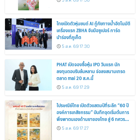
5 ส.ค. 69 17:38
ไทยเปิดตัวหุ่นยนต์ AI กู้ภัยทางน้ำอัตโนมัติ
เครื่องแรก ZBHA จับมือซูเปอร์ การ์ด
นำร่องที่ภูเก็ต
5 ส.ค. 69 17:30
PHAT เปิดจองซื้อหุ้น IPO วันแรก นัก
ลงทุนตอบรับล้นหลาม จ่อลงสนามเทรด
ตลาด mai 20 ส.ค.นี้
5 ส.ค. 69 17:29
ไปรษณีย์ไทย เปิดตัวแสตมป์ที่ระลึก “60 ปี
องค์การเภสัชกรรม” บันทึกจุดเริ่มต้นการ
พึ่งพาตนเองด้านยาของไทย สู่ 6 ทศวรรษ
แห่งการพัฒนาสุขภาพคนไทย
5 ส.ค. 69 17:27