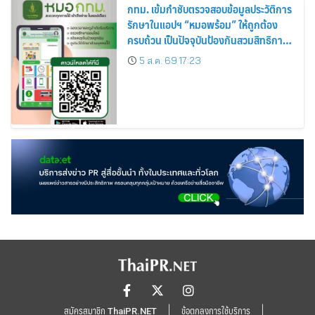
กทม. เข้มกำชับตรวจสอบข้อมูลประวัติการ
รักษาในแอปฯ “หมอพร้อม” ให้ถูกต้อง
ครบถ้วน เป็นปัจจุบันป้องกันสวมสิทธิการ
รักษา
5 ส.ค. 69 17:23
สมัครสมาชิก ThaiPR.NET
ข้อตกลงการใช้บริการ