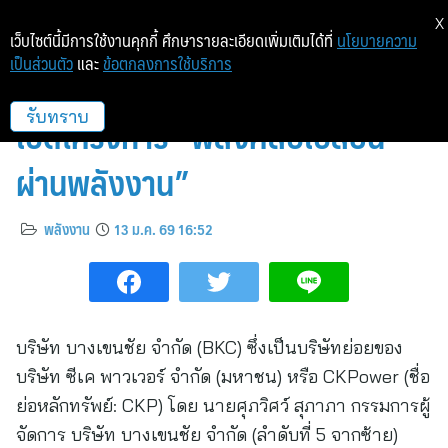
X
เว็บไซต์นี้มีการใช้งานคุกกี้ ศึกษารายละเอียดเพิ่มเติมได้ที่
นโยบายความ
เป็นส่วนตัว
และ
ข้อตกลงการใช้บริการ
BKC ร่วมกับ หอศิลป์คลังจัตุรัส
เปิดโครงการ “พลังศิลป์เปลี่ยน
รับทราบ
ผ่านพลังงาน”
พลังงาน
13 ม.ค. 69 16:52
บริษัท บางเขนชัย จำกัด (BKC) ซึ่งเป็นบริษัทย่อยของ
บริษัท ซีเค พาวเวอร์ จำกัด (มหาชน) หรือ CKPower (ชื่อ
ย่อหลักทรัพย์: CKP) โดย นายศุภวิศว์ สุภาภา กรรมการผู้
จัดการ บริษัท บางเขนชัย จำกัด (ลำดับที่ 5 จากซ้าย)