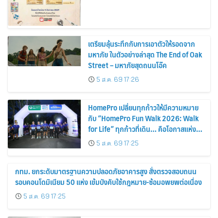
เตรียมลุ้นระทึกกับการเอาตัวให้รอดจาก
มหาภัย ในตัวอย่างล่าสุด The End of Oak
Street – มหาภัยสุดถนนโอ๊ค
5 ส.ค. 69 17:26
HomePro เปลี่ยนทุกก้าวให้มีความหมาย
กับ “HomePro Fun Walk 2026: Walk
for Life” ทุกก้าวที่เดิน… คือโอกาสแห่ง
การมีชีวิต
5 ส.ค. 69 17:25
กทม. ยกระดับมาตรฐานความปลอดภัยอาคารสูง สั่งตรวจสอบถนน
รอบคอนโดมิเนียม 50 แห่ง เข้มบังคับใช้กฎหมาย-ซ้อมอพยพต่อเนื่อง
5 ส.ค. 69 17:25