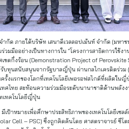
่ จำกัด ภายใต้บริษัท เสนาดีเวลลอปเม้นท์ จำกัด (มหาชน)
มร่วมมืออย่างเป็นทางการใน “โครงการสาธิตการใช้งาน
ตกึ่งร้อน (Demonstration Project of Perovskite 
ด้รับทุนสนับสนุนจากรัฐบาลญี่ปุ่น ผ่านกลไกเครดิตร่วม
รั้งแรกของโลกที่เทคโนโลยีเพอรอฟสไกต์ที่ผลิตในญี่ป
ทศไทย สะท้อนความร่วมมือระดับนานาชาติด้านพลัง
ทเทคโนโลยีญี่ปุ่น
มีเป้าหมายเพื่อศึกษาประสิทธิภาพของเทคโนโลยีเซลล์
lar Cell – PSC) ซึ่งถูกคิดค้นโดย ศาสตราจารย์ ซึโตะ