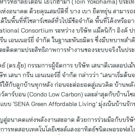
วิทยาลัยโตอิน โยโกฮาม่า (Toin Yokohama) ประเทศญ
์แห่งอนาคต ด้วยคุณสมบัติที่ บาง เบา ยืดหยุ่น สามา
ในพื้นที่ที่โซลาร์เซลล์ทั่วไปมีข้อจำกัด พื้นที่โค้งหรือ
tional Consortium ระหว่าง บริษัท แม็คนิก้า อิงค์ ปร
ีน เอนเนอร์ยี่ จำกัด ในฐานะพันธมิตร ซึ่งมีบทบาทสำ
และติดตามประสิทธิภาพการทำงานของระบบจริงในปร
 (ดร.ยุ้ย) กรรมการผู้จัดการ บริษัท เสนาดีเวลลอปเม้
ษัท เสนา กรีน เอนเนอร์ยี่ จำกัด กล่าวว่า “เสนาเริ่มต้
ล์ให้กับลูกบ้านทุกหลัง ก่อนจะต่อยอดสู่แนวคิด บ้านพล
คาร์บอน (Condo Low Carbon) และล่าสุดกับบ้านโซลา
บบ ‘SENA Green Affordable Living’ มุ่งเน้นบ้านรักษ์
ำคัญสู่อนาคตแห่งพลังงานสะอาด ด้วยการร่วมมือกับบริษ
ในการทดสอบเทคโนโลยีเซลล์แสงอาทิตย์ชนิดเพอรอฟสไกต์