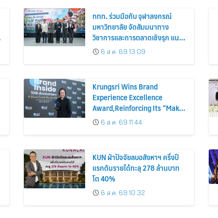
ททท. ร่วมมือกับ จุฬาลงกรณ์
มหาวิทยาลัย จัดสัมมนาทาง
วิชาการและการตลาดเชิงรุก แนะ
เคล็ดลับปรับธุรกิจท่องเที่ยวไทย
6 ส.ค. 69 13:09
“ขายได้ ขายดี ขายนาน”
Krungsri Wins Brand
Experience Excellence
Award,Reinforcing Its “Make
Life Simple” Brand Promise
6 ส.ค. 69 11:44
KUN ฝ่าปัจจัยลบอสังหาฯ ครึ่งปี
แรกดันรายได้ทะลุ 278 ล้านบาท
ต
โต 40%
6 ส.ค. 69 10:32