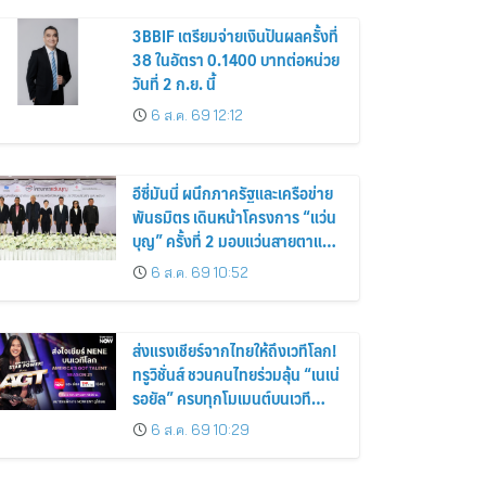
3BBIF เตรียมจ่ายเงินปันผลครั้งที่
38 ในอัตรา 0.1400 บาทต่อหน่วย
วันที่ 2 ก.ย. นี้
6 ส.ค. 69 12:12
อีซี่มันนี่ ผนึกภาครัฐและเครือข่าย
พันธมิตร เดินหน้าโครงการ “แว่น
บุญ” ครั้งที่ 2 มอบแว่นสายตาแก่
ประชาชน 600 คน ขยายโอกาส
6 ส.ค. 69 10:52
การมองเห็นสู่ชุมชนไทย
ส่งแรงเชียร์จากไทยให้ถึงเวทีโลก!
ทรูวิชั่นส์ ชวนคนไทยร่วมลุ้น “เนเน่
รอยัล” ครบทุกโมเมนต์บนเวที
AMERICA’S GOT TALENT
6 ส.ค. 69 10:29
SEASON 21