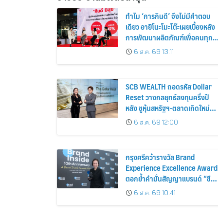
ทำไม ‘การกินดี’ จึงไม่มีคำตอบ
เดียว อายิโนะโมะโต๊ะเผยเบื้องหลัง
การพัฒนาผลิตภัณฑ์เพื่อคนทุก
ไลฟ์สไตล์
6 ส.ค. 69 13:11
SCB WEALTH ถอดรหัส Dollar
Reset วางกลยุทธ์ลงทุนครึ่งปี
หลัง ชูหุ้นสหรัฐฯ-ตลาดเกิดใหม่
ผนวกบอนด์ระยะสั้น-กลางเสริม
6 ส.ค. 69 12:00
พอร์ตแกร่ง
กรุงศรีคว้ารางวัล Brand
Experience Excellence Award
ตอกย้ำคำมั่นสัญญาแบรนด์ “ชีวิ
ง่าย ได้ทุกวัน”
6 ส.ค. 69 10:41