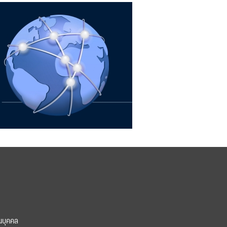
นบุคคล