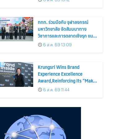
ททท. ร่วมมือกับ จุฬาลงกรณ์
มหาวิทยาลัย จัดสัมมนาทาง
วิชาการและการตลาดเชิงรุก แนะ
เคล็ดลับปรับธุรกิจท่องเที่ยวไทย
6 ส.ค. 69 13:09
“ขายได้ ขายดี ขายนาน”
Krungsri Wins Brand
Experience Excellence
Award,Reinforcing Its “Make
Life Simple” Brand Promise
6 ส.ค. 69 11:44