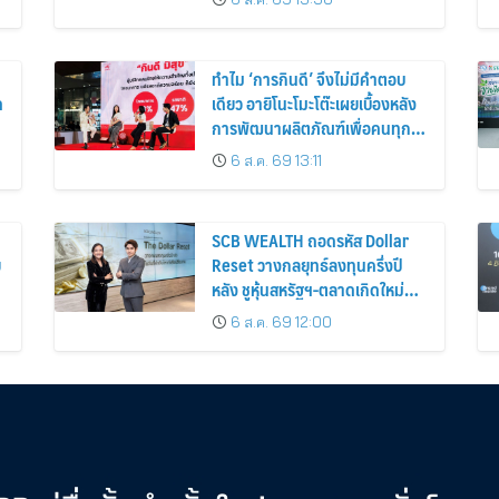
3% ต่อปี
ทำไม ‘การกินดี’ จึงไม่มีคำตอบ
ด
เดียว อายิโนะโมะโต๊ะเผยเบื้องหลัง
การพัฒนาผลิตภัณฑ์เพื่อคนทุก
ไลฟ์สไตล์
6 ส.ค. 69 13:11
SCB WEALTH ถอดรหัส Dollar
ย
Reset วางกลยุทธ์ลงทุนครึ่งปี
หลัง ชูหุ้นสหรัฐฯ-ตลาดเกิดใหม่
ผนวกบอนด์ระยะสั้น-กลางเสริม
6 ส.ค. 69 12:00
พอร์ตแกร่ง