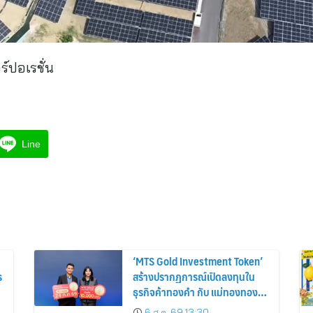
ร์ปอเรชั่น
Line
‘MTS Gold Investment Token’
ร
สร้างปรากฏการณ์เปิดลงทุนใน
ธุรกิจค้าทองคำ กับ แม่ทองทอง
สุกเซ็นทรัล รับผลตอบแทนคงที่
6 ส.ค. 69 13:30