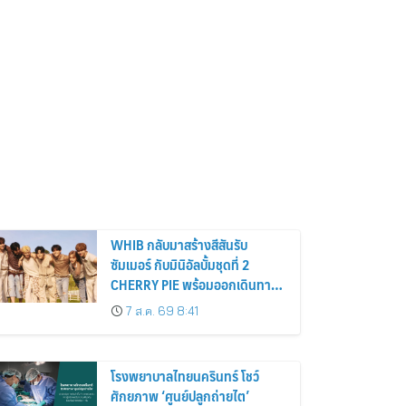
WHIB กลับมาสร้างสีสันรับ
ซัมเมอร์ กับมินิอัลบั้มชุดที่ 2
CHERRY PIE พร้อมออกเดินทาง
ค้นหาสีสันที่เป็นตัวตนที่เป็น
7 ส.ค. 69 8:41
เอกลักษณ์ของตัวเอง
โรงพยาบาลไทยนครินทร์ โชว์
ศักยภาพ ‘ศูนย์ปลูกถ่ายไต’