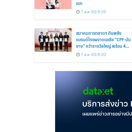
เดท
7 ส.ค. 69 8:26
สมาคมการตลาดฯ ดันพลัง
แบรนด์ไทยผงาดเอเชีย “CPF-นัน
ยาง” คว้ารางวัลใหญ่ พร้อม 4
นักการตลาดไทยกวาดรางวัล
7 ส.ค. 69 8:20
บุคคลเวที AMF AMEA & YWN
2026