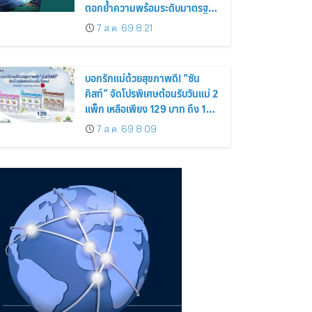
ตอกย้ำความพร้อมระดับมาตรฐาน
เดินหน้าผ่าตัดปลูกถ่ายไตสำเร็จ 2
7 ส.ค. 69 8:21
รายพร้อมกัน จากผู้บริจาคอวัยวะ
รายเดียวกัน
บอกรักแม่ด้วยสุขภาพดี! “ซัน
คิสท์” จัดโปรพิเศษต้อนรับวันแม่ 2
แพ็ก เหลือเพียง 129 บาท ถึง 12
ส.ค. นี้
7 ส.ค. 69 8:09