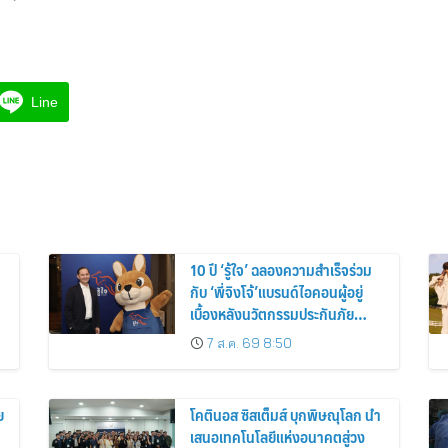
Line
10 ปี ‘รู้ใจ’ ฉลองความสำเร็จร่วม
กับ ‘พี่จิงโจ้’แบรนด์ไอคอนผู้อยู่
เบื้องหลังนวัตกรรมประกันภัย
ดิจิทัลตลอดหนึ่งทศวรรษ
7 ส.ค. 69 8:50
ย
โคตินอส ซิสเต็มส์ บุกพิษณุโลก นำ
เสนอเทคโนโลยีแห่งอนาคตสู่วง