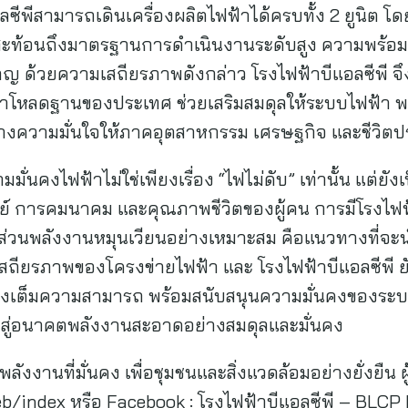
ลซีพีสามารถเดินเครื่องผลิตไฟฟ้าได้ครบทั้ง 2 ยูนิต โ
ที่สะท้อนถึงมาตรฐานการดำเนินงานระดับสูง ความพร้อ
าญ ด้วยความเสถียรภาพดังกล่าว โรงไฟฟ้าบีแอลซีพี จึง
หลดฐานของประเทศ ช่วยเสริมสมดุลให้ระบบไฟฟ้า พร้อม
งความมั่นใจให้ภาคอุตสาหกรรม เศรษฐกิจ และชีวิต
ามมั่นคงไฟฟ้าไม่ใช่เพียงเรื่อง “ไฟไม่ดับ” เท่านั้น แต
์ การคมนาคม และคุณภาพชีวิตของผู้คน การมีโรงไฟฟ้าฐ
ัดส่วนพลังงานหมุนเวียนอย่างเหมาะสม คือแนวทางที่จะนำ
ียรภาพของโครงข่ายไฟฟ้า และ โรงไฟฟ้าบีแอลซีพี ยัง
งเต็มความสามารถ พร้อมสนับสนุนความมั่นคงของระบบ
ศสู่อนาคตพลังงานสะอาดอย่างสมดุลและมั่นคง
ังงานที่มั่นคง เพื่อชุมชนและสิ่งแวดล้อมอย่างยั่งยืน ผู้
b/index หรือ Facebook : โรงไฟฟ้าบีแอลซีพี – BLCP