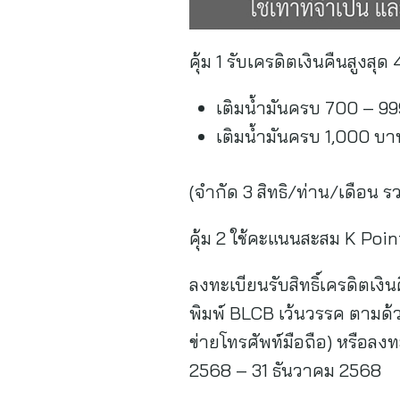
คุ้ม 1 รับเครดิตเงินคืนสูงส
เติมน้ำมันครบ 700 – 999
เติมน้ำมันครบ 1,000 บาท
(จำกัด 3 สิทธิ/ท่าน/เดือน 
คุ้ม 2 ใช้คะแนนสะสม K Poi
ลงทะเบียนรับสิทธิ์เครดิตเงิ
พิมพ์ BLCB เว้นวรรค ตามด้วย
ข่ายโทรศัพท์มือถือ) หรือลง
2568 – 31 ธันวาคม 2568