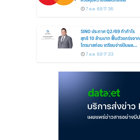
7 ส.ค. 69 17:36
SINO ประกาศ Q2/69 ทำกำไร
สุทธิ 10 ล้านบาท ฟื้นตัวแกร่งจาก
ไตรมาสก่อน เตรียมจ่ายปันผล
ระหว่างกาล 0.014423 บาทต่อหุ้
7 ส.ค. 69 17:33
ครึ่งปีหลังมุ่งเติบโตต่อเนื่อง