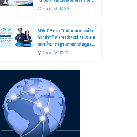
การดำเนินธุรกิจตามหลักธรรมาภิ
7 ส.ค. 69 17:33
บาล โปร่งใส สร้างความเชื่อมั่นผู้
ถือหุ้น
ADVICE คว้า “ดีเยี่ยมสมควรเป็น
ตัวอย่าง” AGM Checklist 2569
ตอกย้ำมาตรฐานการกำกับดูแล
กิจการที่ดี
7 ส.ค. 69 17:27