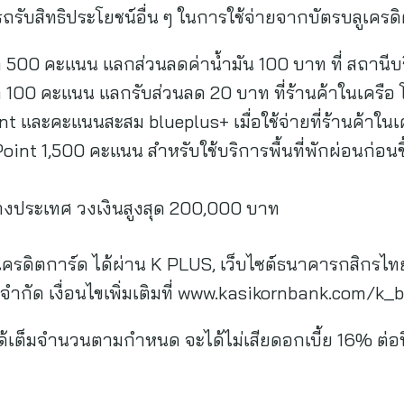
ถรับสิทธิประโยชน์อื่น ๆ ในการใช้จ่ายจากบัตรบลูเครดิ
500 คะแนน แลกส่วนลดค่าน้ำมัน 100 บาท ที่ สถานีบริก
100 คะแนน แลกรับส่วนลด 20 บาท ที่ร้านค้าในเครือ โ
t และคะแนนสะสม blueplus+ เมื่อใช้จ่ายที่ร้านค้าในเค
nt 1,500 คะแนน สำหรับใช้บริการพื้นที่พักผ่อนก่อนขึ้น
างประเทศ วงเงินสูงสุด 200,000 บาท
เครดิตการ์ด ได้ผ่าน K PLUS, เว็บไซต์ธนาคารกสิกร
จำกัด เงื่อนไขเพิ่มเติมที่ www.kasikornbank.com/k
นได้เต็มจำนวนตามกำหนด จะได้ไม่เสียดอกเบี้ย 16% ต่อป