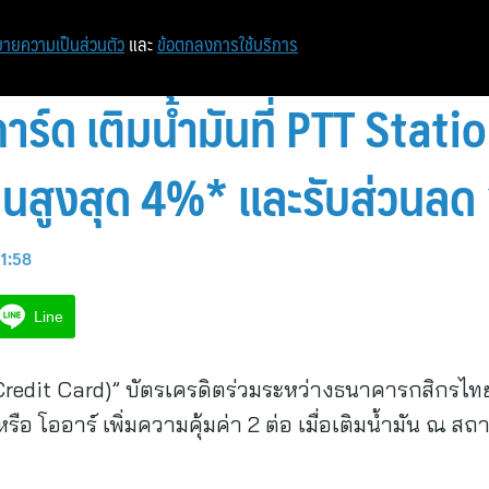
ายความเป็นส่วนตัว
และ
ข้อตกลงการใช้บริการ
ร์ด เติมน้ำมันที่ PTT Station
คืนสูงสุด 4%* และรับส่วนล
11:58
Line
Credit Card)” บัตรเครดิตร่วมระหว่างธนาคารกสิกรไทย
อ โออาร์ เพิ่มความคุ้มค่า 2 ต่อ เมื่อเติมน้ำมัน ณ สถาน