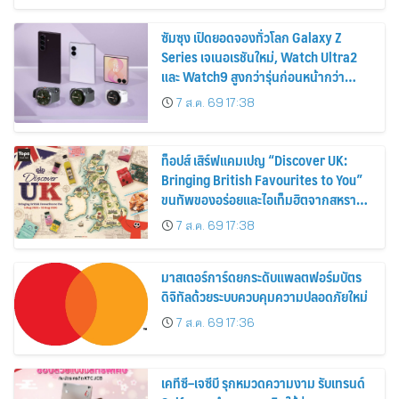
ซัมซุง เปิดยอดจองทั่วโลก Galaxy Z
Series เจเนอเรชันใหม่, Watch Ultra2
และ Watch9 สูงกว่ารุ่นก่อนหน้ากว่า
30%
7 ส.ค. 69 17:38
ท็อปส์ เสิร์ฟแคมเปญ “Discover UK:
Bringing British Favourites to You”
ขนทัพของอร่อยและไอเท็มฮิตจากสหราช
อาณาจักร ส่งตรงถึงมือตั้งแต่วันนี้ – 18
7 ส.ค. 69 17:38
สิงหาคมนี้
มาสเตอร์การ์ดยกระดับแพลตฟอร์มบัตร
ดิจิทัลด้วยระบบควบคุมความปลอดภัยใหม่
7 ส.ค. 69 17:36
เคทีซี–เจซีบี รุกหมวดความงาม รับเทรนด์