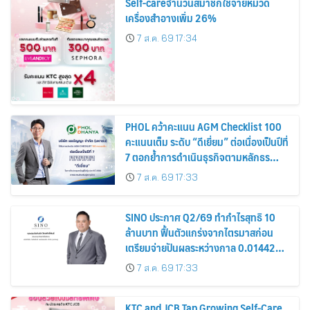
Self-careจำนวนสมาชิกใช้จ่ายหมวด
เครื่องสำอางเพิ่ม 26%
7 ส.ค. 69 17:34
PHOL คว้าคะแนน AGM Checklist 100
คะแนนเต็ม ระดับ “ดีเยี่ยม” ต่อเนื่องเป็นปีที่
7 ตอกย้ำการดำเนินธุรกิจตามหลักธร
รมาภิบาล โปร่งใส สร้างความเชื่อมั่นผู้ถือ
7 ส.ค. 69 17:33
หุ้น
SINO ประกาศ Q2/69 ทำกำไรสุทธิ 10
ล้านบาท ฟื้นตัวแกร่งจากไตรมาสก่อน
เตรียมจ่ายปันผลระหว่างกาล 0.014423
บาทต่อหุ้น ครึ่งปีหลังมุ่งเติบโตต่อเนื่อง
7 ส.ค. 69 17:33
KTC and JCB Tap Growing Self-Care