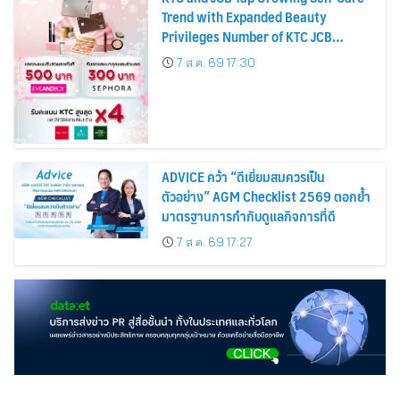
Trend with Expanded Beauty
Privileges Number of KTC JCB
Cardmembers Spending on
7 ส.ค. 69 17:30
Cosmetics Rises 26%
ADVICE คว้า “ดีเยี่ยมสมควรเป็น
ตัวอย่าง” AGM Checklist 2569 ตอกย้ำ
มาตรฐานการกำกับดูแลกิจการที่ดี
7 ส.ค. 69 17:27