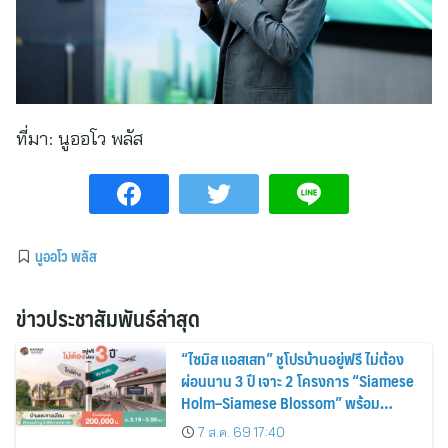
ที่มา:
นูออโว พลัส
นูออโว พลัส
ข่าวประชาสัมพันธ์ล่าสุด
“ไซมิส แอสเสท” ชูโปรบ้านอยู่ฟรี ไม่ต้อง
ผ่อนนาน 3 ปี เจาะ 2 โครงการ “Siamese
Holm–Siamese Blossom” พร้อม
ส่วนลดและสิทธิพิเศษถึง 31 สิงหาคม
7 ส.ค. 69 17:40
2569