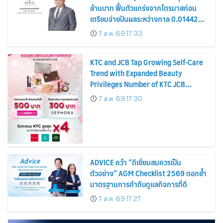
ล้านบาท ฟื้นตัวแกร่งจากไตรมาสก่อน
เตรียมจ่ายปันผลระหว่างกาล 0.014423
บาทต่อหุ้น ครึ่งปีหลังมุ่งเติบโตต่อเนื่อง
7 ส.ค. 69 17:33
KTC and JCB Tap Growing Self-Care
Trend with Expanded Beauty
Privileges Number of KTC JCB
Cardmembers Spending on
7 ส.ค. 69 17:30
Cosmetics Rises 26%
ADVICE คว้า “ดีเยี่ยมสมควรเป็น
ตัวอย่าง” AGM Checklist 2569 ตอกย้ำ
มาตรฐานการกำกับดูแลกิจการที่ดี
7 ส.ค. 69 17:27