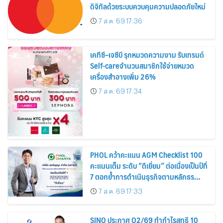
ดิจิทัลด้วยระบบควบคุมความปลอดภัยใหม่
7 ส.ค. 69 17:36
เคทีซี–เจซีบี รุกหมวดความงาม รับเทรนด์
Self-careจำนวนสมาชิกใช้จ่ายหมวด
เครื่องสำอางเพิ่ม 26%
7 ส.ค. 69 17:34
PHOL คว้าคะแนน AGM Checklist 100
คะแนนเต็ม ระดับ “ดีเยี่ยม” ต่อเนื่องเป็นปีที่
7 ตอกย้ำการดำเนินธุรกิจตามหลักธร
รมาภิบาล โปร่งใส สร้างความเชื่อมั่นผู้ถือ
7 ส.ค. 69 17:33
หุ้น
SINO ประกาศ Q2/69 ทำกำไรสุทธิ 10