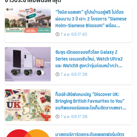
“ไซมิส แอสเสท” ชูโปรบ้านอยู่ฟรี ไม่ต้อง
ผ่อนนาน 3 ปี เจาะ 2 โครงการ “Siamese
Holm–Siamese Blossom” พร้อม
ส่วนลดและสิทธิพิเศษถึง 31 สิงหาคม
7 ส.ค. 69 17:40
2569
ซัมซุง เปิดยอดจองทั่วโลก Galaxy Z
Series เจเนอเรชันใหม่, Watch Ultra2
และ Watch9 สูงกว่ารุ่นก่อนหน้ากว่า
30%
7 ส.ค. 69 17:38
ท็อปส์ เสิร์ฟแคมเปญ “Discover UK:
Bringing British Favourites to You”
ขนทัพของอร่อยและไอเท็มฮิตจากสหราช
อาณาจักร ส่งตรงถึงมือตั้งแต่วันนี้ – 18
7 ส.ค. 69 17:38
สิงหาคมนี้
มาสเตอร์การ์ดยกระดับแพลตฟอร์มบัตร