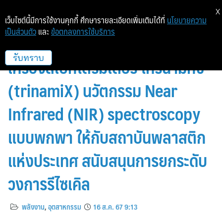
X
เว็บไซต์นี้มีการใช้งานคุกกี้ ศึกษารายละเอียดเพิ่มเติมได้ที่
นโยบายความ
เป็นส่วนตัว
และ
ข้อตกลงการใช้บริการ
บีเอเอสเอฟ ประเทศไทย ส่งมอบ
เครื่องสเปกโตรมิเตอร์ ไทรนามิกซ์
รับทราบ
(trinamiX) นวัตกรรม Near
Infrared (NIR) spectroscopy
แบบพกพา ให้กับสถาบันพลาสติก
แห่งประเทศ สนับสนุนการยกระดับ
วงการรีไซเคิล
พลังงาน
,
อุตสาหกรรม
16 ส.ค. 67 9:13