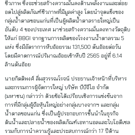
ชีวภาพ ซึ่งจะช่วยสร้างความมั่นคงด้านพลังงานและต่อย
อดไปสู่ผลิตภัณฑ์ชีวภาพที่มีมูลค่าสูง โดยนำจุดแข็งของ
กลุ่มน้ำตาลขอนแก่นที่เป็นผู้ผลิตน้ำตาลรายใหญ่เป็น
อันดับ 4 ของประเทศ มาช่วยสร้างความมั่นคงทางวัตถุดิบ
ให้แก่ BBGI จากฐานการผลิตของโรงงานน้ำตาลรวม 5
แห่ง ซึ่งมีอัตราการหีบอ้อยรวม 131,500 ตันอ้อยต่อวัน
โดยมีคาดการณ์ปริมาณอ้อยเข้าหีบปี 2565 อยู่ที่ 6.14
ล้านตันอ้อย
นายกิตติพงศ์ ลิ่มสุวรรณโรจน์ ประธานเจ้าหน้าที่บริหาร
และกรรมการผู้จัดการใหญ่ บริษัท บีบีจีไอ จำกัด
(มหาชน) กล่าวว่า ด้วยข้อได้เปรียบเชิงการแข่งขันจาก
การที่มีกลุ่มผู้ถือหุ้นใหญ่อย่างกลุ่มบางจากฯ และกลุ่ม
น้ำตาลขอนแก่น ซึ่งเป็นผู้ประกอบการชั้นนำในธุรกิจ
ต้นน้ำและปลายน้ำของผลิตภัณฑ์เอทานอลและไบโอดีเซล
รวมกับการนำความรู้และประสบการณ์กว่า 17 ปีด้าน