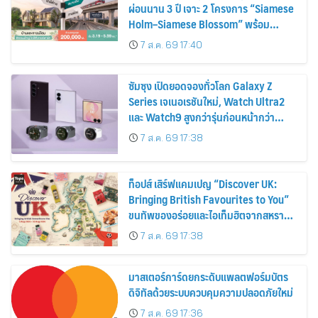
ผ่อนนาน 3 ปี เจาะ 2 โครงการ “Siamese
Holm–Siamese Blossom” พร้อม
ส่วนลดและสิทธิพิเศษถึง 31 สิงหาคม
7 ส.ค. 69 17:40
2569
ซัมซุง เปิดยอดจองทั่วโลก Galaxy Z
Series เจเนอเรชันใหม่, Watch Ultra2
และ Watch9 สูงกว่ารุ่นก่อนหน้ากว่า
30%
7 ส.ค. 69 17:38
ท็อปส์ เสิร์ฟแคมเปญ “Discover UK:
Bringing British Favourites to You”
ขนทัพของอร่อยและไอเท็มฮิตจากสหราช
อาณาจักร ส่งตรงถึงมือตั้งแต่วันนี้ – 18
7 ส.ค. 69 17:38
สิงหาคมนี้
มาสเตอร์การ์ดยกระดับแพลตฟอร์มบัตร
ดิจิทัลด้วยระบบควบคุมความปลอดภัยใหม่
7 ส.ค. 69 17:36