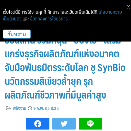
X
เว็บไซต์นี้มีการใช้งานคุกกี้ ศึกษารายละเอียดเพิ่มเติมได้ที่
นโยบายความ
เป็นส่วนตัว
และ
ข้อตกลงการใช้บริการ
กลุ่มบางจากฯ และ กลุ่มน้ำตาล
ขอนแก่น ร่วมหนุน “บีบีจีไอ” เสริม
รับทราบ
แกร่งธุรกิจผลิตภัณฑ์แห่งอนาคต
จับมือพันธมิตรระดับโลก ชู SynBio
นวัตกรรมสีเขียวล้ำยุค รุก
ผลิตภัณฑ์ชีวภาพที่มีมูลค่าสูง
พลังงาน
9 ก.พ. 65 8:35