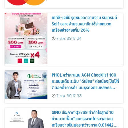
เคทีซี–เจซีบี รุกหมวดความงาม รับเทรนด์
Self-careจำนวนสมาชิกใช้จ่ายหมวด
เครื่องสำอางเพิ่ม 26%
7 ส.ค. 69 17:34
PHOL คว้าคะแนน AGM Checklist 100
คะแนนเต็ม ระดับ “ดีเยี่ยม” ต่อเนื่องเป็นปีที่
7 ตอกย้ำการดำเนินธุรกิจตามหลักธร
รมาภิบาล โปร่งใส สร้างความเชื่อมั่นผู้ถือ
7 ส.ค. 69 17:33
หุ้น
SINO ประกาศ Q2/69 ทำกำไรสุทธิ 10
ล้านบาท ฟื้นตัวแกร่งจากไตรมาสก่อน
เตรียมจ่ายปันผลระหว่างกาล 0.014423