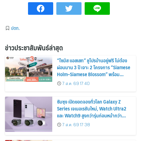
ปตท.
ข่าวประชาสัมพันธ์ล่าสุด
“ไซมิส แอสเสท” ชูโปรบ้านอยู่ฟรี ไม่ต้อง
ผ่อนนาน 3 ปี เจาะ 2 โครงการ “Siamese
Holm–Siamese Blossom” พร้อม
ส่วนลดและสิทธิพิเศษถึง 31 สิงหาคม
7 ส.ค. 69 17:40
2569
ซัมซุง เปิดยอดจองทั่วโลก Galaxy Z
Series เจเนอเรชันใหม่, Watch Ultra2
และ Watch9 สูงกว่ารุ่นก่อนหน้ากว่า
30%
7 ส.ค. 69 17:38