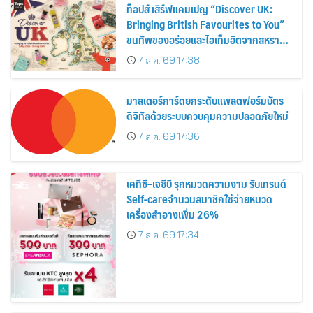
ท็อปส์ เสิร์ฟแคมเปญ “Discover UK:
Bringing British Favourites to You”
ขนทัพของอร่อยและไอเท็มฮิตจากสหราช
อาณาจักร ส่งตรงถึงมือตั้งแต่วันนี้ – 18
7 ส.ค. 69 17:38
สิงหาคมนี้
มาสเตอร์การ์ดยกระดับแพลตฟอร์มบัตร
ดิจิทัลด้วยระบบควบคุมความปลอดภัยใหม่
7 ส.ค. 69 17:36
เคทีซี–เจซีบี รุกหมวดความงาม รับเทรนด์
Self-careจำนวนสมาชิกใช้จ่ายหมวด
เครื่องสำอางเพิ่ม 26%
7 ส.ค. 69 17:34