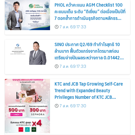
PHOL คว้าคะแนน AGM Checklist 100
คะแนนเต็ม ระดับ “ดีเยี่ยม” ต่อเนื่องเป็นปีที่
7 ตอกย้ำการดำเนินธุรกิจตามหลักธร
รมาภิบาล โปร่งใส สร้างความเชื่อมั่นผู้ถือ
7 ส.ค. 69 17:33
หุ้น
SINO ประกาศ Q2/69 ทำกำไรสุทธิ 10
ล้านบาท ฟื้นตัวแกร่งจากไตรมาสก่อน
เตรียมจ่ายปันผลระหว่างกาล 0.014423
บาทต่อหุ้น ครึ่งปีหลังมุ่งเติบโตต่อเนื่อง
7 ส.ค. 69 17:33
KTC and JCB Tap Growing Self-Care
Trend with Expanded Beauty
Privileges Number of KTC JCB
Cardmembers Spending on
7 ส.ค. 69 17:30
Cosmetics Rises 26%