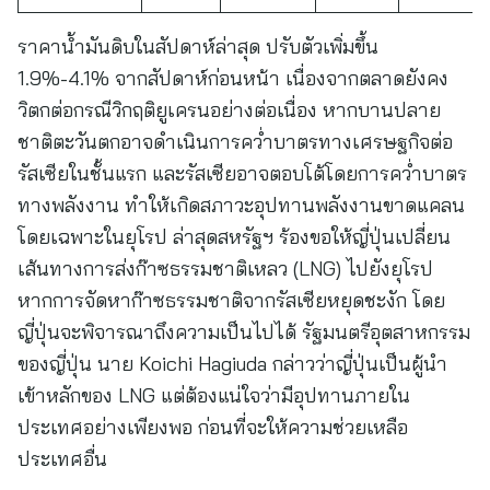
ราคาน้ำมันดิบในสัปดาห์ล่าสุด ปรับตัวเพิ่มขึ้น
1.9%-4.1% จากสัปดาห์ก่อนหน้า เนื่องจากตลาดยังคง
วิตกต่อกรณีวิกฤติยูเครนอย่างต่อเนื่อง หากบานปลาย
ชาติตะวันตกอาจดำเนินการคว่ำบาตรทางเศรษฐกิจต่อ
รัสเซียในชั้นแรก และรัสเซียอาจตอบโต้โดยการคว่ำบาตร
ทางพลังงาน ทำให้เกิดสภาวะอุปทานพลังงานขาดแคลน
โดยเฉพาะในยุโรป ล่าสุดสหรัฐฯ ร้องขอให้ญี่ปุ่นเปลี่ยน
เส้นทางการส่งก๊าซธรรมชาติเหลว (LNG) ไปยังยุโรป
หากการจัดหาก๊าซธรรมชาติจากรัสเซียหยุดชะงัก โดย
ญี่ปุ่นจะพิจารณาถึงความเป็นไปได้ รัฐมนตรีอุตสาหกรรม
ของญี่ปุ่น นาย Koichi Hagiuda กล่าวว่าญี่ปุ่นเป็นผู้นำ
เข้าหลักของ LNG แต่ต้องแน่ใจว่ามีอุปทานภายใน
ประเทศอย่างเพียงพอ ก่อนที่จะให้ความช่วยเหลือ
ประเทศอื่น