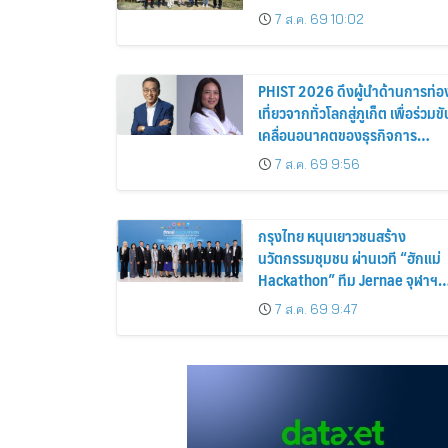
เกษตรกรไทย
7 ส.ค. 69 10:02
PHIST 2026 ดึงผู้นำด้านการท่อ
เที่ยวจากทั่วโลกสู่ภูเก็ต เพื่อร่วมขั
เคลื่อนอนาคตของธุรกิจการ
บริการอย่างยั่งยืน
7 ส.ค. 69 9:56
กรุงไทย หนุนเยาวชนสร้าง
นวัตกรรมชุมชน ผ่านเวที “ฮักแม่
Hackathon” ทีม Jernae จุฬาฯ
คว้าแชมป์ ใช้ AI ติดตามทรัพย์สิน
7 ส.ค. 69 9:47
สูญหาย