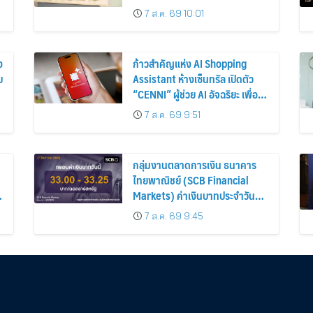
เชียงใหม่ เฟรชมิลค์
7 ส.ค. 69 10:01
ง
ก้าวสำคัญแห่ง AI Shopping
บ
Assistant ห้างเซ็นทรัล เปิดตัว
“CENNI” ผู้ช่วย AI อัจฉริยะ เพื่อน
รู้ใจสายช้อปคนใหม่ ร่วมยกระดับ
7 ส.ค. 69 9:51
ประสบการณ์ช้อปปิ้งให้ง่ายขึ้นได้
ในแชตเดียว
กลุ่มงานตลาดการเงิน ธนาคาร
ไทยพาณิชย์ (SCB Financial
Markets) ค่าเงินบาทประจำวันที่ 7
สิงหาคม 2569
7 ส.ค. 69 9:45