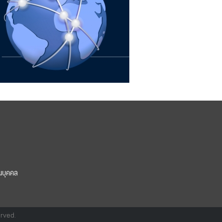
นบุคคล
erved.