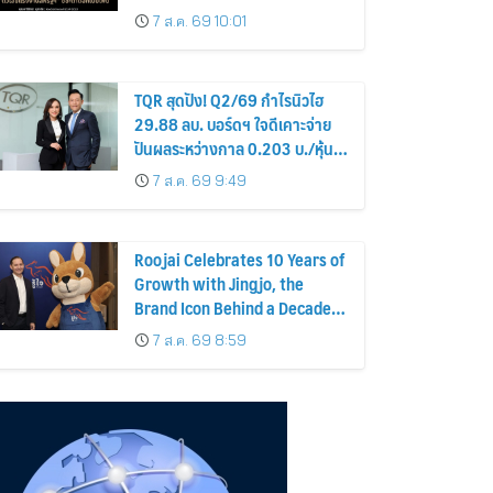
สหรัฐฯ” ชี้ชะตาดอกเบี้ยเฟด
7 ส.ค. 69 10:01
TQR สุดปัง! Q2/69 กำไรนิวไฮ
29.88 ลบ. บอร์ดฯ ใจดีเคาะจ่าย
ปันผลระหว่างกาล 0.203 บ./หุ้น
รับทรัพย์ 4 ก.ย.69
7 ส.ค. 69 9:49
Roojai Celebrates 10 Years of
Growth with Jingjo, the
Brand Icon Behind a Decade
of Insurance Innovation
7 ส.ค. 69 8:59