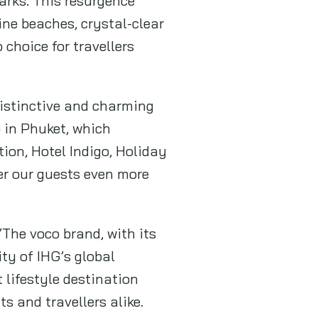
“The voco brand, with its
ty of IHG’s global
 lifestyle destination
s and travellers alike.
om the crowd and be a
a strong long-term
s to experience the very
Patong is perfectly
tertainment areas,
t and two bars, a spa, a
ist destinations such as