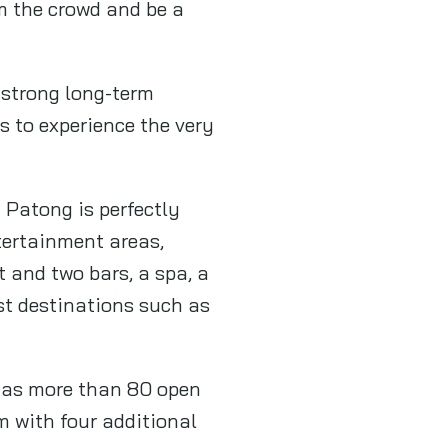
has more than 80 open
m with four additional
GCAP GOLD เตือนทองคำเสี่ยง
ผันผวนแรง จับตา 2 ศึก “สหรัฐฯ-