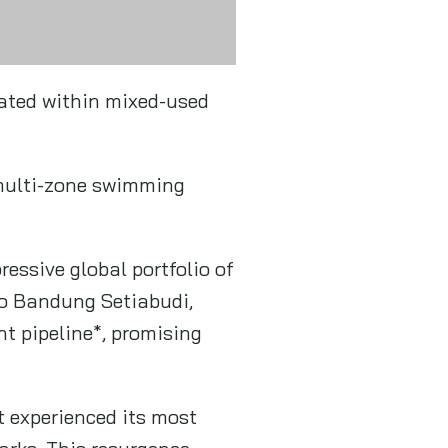
t pipeline*, promising
t experienced its most
arks. This resurgence
ine beaches, crystal-clear
choice for travellers
 distinctive and charming
o in Phuket, which
ion, Hotel Indigo, Holiday
fer our guests even more