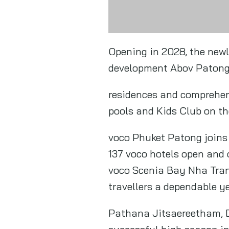
voco Scenia Bay Nha Trang
travellers a dependable 
Pathana Jitsaereetham, Di
successful high season in
highlights Phuket’s enduri
waters, outstanding cuisi
from around the world.
“We are delighted to work 
property. voco Phuket Pato
features seven hotels acr
Inn, and Holiday Inn Expr
choice and exceptional ex