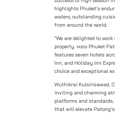
Wuthikrai Kulsirisawad, Ch
inviting and charming atm
platforms and standards, w
that will elevate Patong’s
With its distinctive brand
valuable addition to the
“This marks our first hote
partnership with the team 
best that Patong has to o
Offering panoramic ocean
situated just 150 metres 
shopping malls and dining 
swimming pool and fitness 