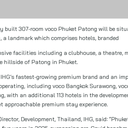
, with an additional 113 hotels in the developmen
yet approachable premium stay experience.
rector, Development, Thailand, IHG, said: “Phuke
 five years in 2025, surpassing pre-Covid benchm
ng charm as an island destination, with its prist
ne, and renowned Thai hospitality making it a top 
with Phuket HA 2 Co., Ltd. to bring to life a truly
ng will further strengthen IHG’s diverse portfoli
oss five brands—InterContinental, Vignette Collect
ess. With voco Phuket Patong, we’re excited to of
periences, ensuring there’s a stay for everyone.”