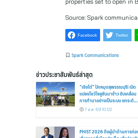
การทำนาอย่างเป็นระบบ ยกระดับ
เกษตรกรไทย
7 ส.ค. 69 10:02
PHIST 2026 ดึงผู้นำด้านการท่อ
เที่ยวจากทั่วโลกสู่ภูเก็ต เพื่อร่วมขั
เคลื่อนอนาคตของธุรกิจการ
บริการอย่างยั่งยืน
7 ส.ค. 69 9:56
กรุงไทย หนุนเยาวชนสร้าง
นวัตกรรมชุมชน ผ่านเวที “ฮักแม่
Hackathon” ทีม Jernae จุฬาฯ
คว้าแชมป์ ใช้ AI ติดตามทรัพย์สิน
7 ส.ค. 69 9:47
สูญหาย