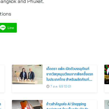
ในประเทศไทย สำหรับผลิตภัณฑ์นม
เชียงใหม่ เฟรชมิลค์
7 ส.ค. 69 10:01
ง
ก้าวสำคัญแห่ง AI Shopping
บ
Assistant ห้างเซ็นทรัล เปิดตัว
“CENNI” ผู้ช่วย AI อัจฉริยะ เพื่อน
รู้ใจสายช้อปคนใหม่ ร่วมยกระดับ
7 ส.ค. 69 9:51
ประสบการณ์ช้อปปิ้งให้ง่ายขึ้นได้
ในแชตเดียว
กลุ่มงานตลาดการเงิน ธนาคาร
ไทยพาณิชย์ (SCB Financial
Markets) ค่าเงินบาทประจำวันที่ 7
สิงหาคม 2569
7 ส.ค. 69 9:45