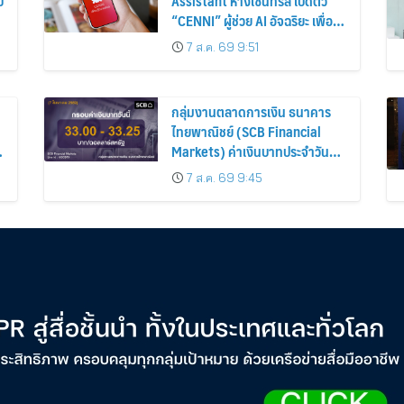
สมาชิก ThaiPR.NET
ข้อตกลงการใช้บริการ
นโยบายคุ้มครองข้อมูลส่ว
ติดต่อ-สอบถามข้อมูลได้ที่
pr@thaipr.net