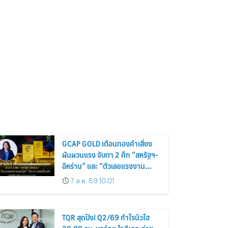
อิหร่าน” และ “ตัวเลขแรงงาน
สหรัฐฯ” ชี้ชะตาดอกเบี้ยเฟด
7 ส.ค. 69 10:01
TQR สุดปัง! Q2/69 กำไรนิวไฮ
29.88 ลบ. บอร์ดฯ ใจดีเคาะจ่าย
ปันผลระหว่างกาล 0.203 บ./หุ้น
รับทรัพย์ 4 ก.ย.69
7 ส.ค. 69 9:49
Roojai Celebrates 10 Years of
Growth with Jingjo, the
Brand Icon Behind a Decade
of Insurance Innovation
7 ส.ค. 69 8:59