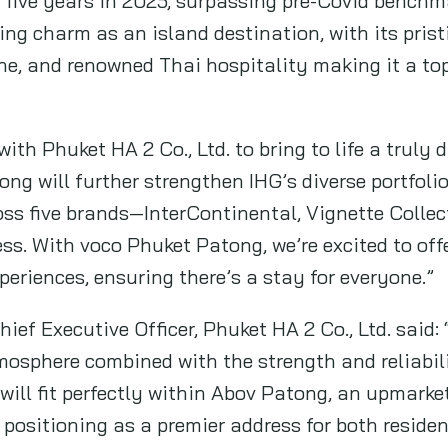
ief Executive Officer, Phuket HA 2 Co., Ltd. said: 
osphere combined with the strength and reliabili
ill fit perfectly within Abov Patong, an upmarket
 positioning as a premier address for both resident
 identity, I am confident that it will stand out fr
 mixed-used development.
l project with IHG, and I look forward to building 
as we introduce local and international traveller
ffer.”
 views and a mountainous backdrop, voco Phuket 
from Patong beach, and enjoys easy access to en
experiences. Hotel facilities include a restauran
centre. It is also easily connected to other tour