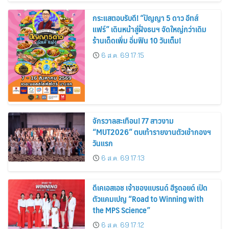
กระแสตอบรับดี! “ปัญญา 5 ดาว อีทส์
แฟร์” เดินหน้าสู่ฝั่งธนฯ จัดใหญ่กว่าเดิม
ร้านเด็ดเพิ่ม อิ่มฟิน 10 วันเต็ม!
6 ส.ค. 69 17:15
จักรวาลสะเทือน! 77 สาวงาม
“MUT2026” ตบเท้ารายงานตัวเข้ากองฯ
วันแรก
6 ส.ค. 69 17:13
ดีเคเอสเอช เจ้าของแบรนด์ ฮีรูดอยด์ เปิด
ตัวแคมเปญ “Road to Winning with
the MPS Science”
6 ส.ค. 69 17:12