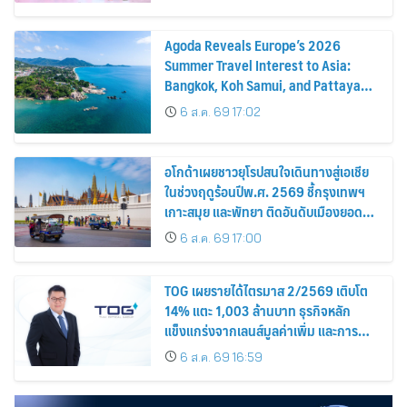
Agoda Reveals Europe’s 2026
Summer Travel Interest to Asia:
Bangkok, Koh Samui, and Pattaya
Among the Top Cities
6 ส.ค. 69 17:02
อโกด้าเผยชาวยุโรปสนใจเดินทางสู่เอเชีย
ในช่วงฤดูร้อนปีพ.ศ. 2569 ชี้กรุงเทพฯ
เกาะสมุย และพัทยา ติดอันดับเมืองยอด
นิยม
6 ส.ค. 69 17:00
TOG เผยรายได้ไตรมาส 2/2569 เติบโต
14% แตะ 1,003 ล้านบาท ธุรกิจหลัก
แข็งแกร่งจากเลนส์มูลค่าเพิ่ม และการ
ขยายตลาดต่างประเทศ พร้อมเดินหน้า
6 ส.ค. 69 16:59
ลงทุนเพื่อการเติบโตระยะยาว