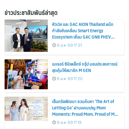
ข่าวประชาสัมพันธ์ล่าสุด
หัวเว่ย และ GAC AION Thailand ผนึก
กำลังขับเคลื่อน Smart Energy
Ecosystem เชื่อม GAC GN8 PHEV
รถยนต์ MPV ระดับพรีเมียม เข้ากับ
6 ส.ค. 69 17:37
พลังงานแสงอาทิตย์ภายในบ้าน
เมเจอร์ ซีนีเพล็กซ์ กรุ้ป มอบประสบการณ์
สุดคุ้มให้สมาชิก M GEN
6 ส.ค. 69 17:20
เซ็นทรัลพัฒนา ชวนค้นหา ‘The Art of
Letting Go’ ผ่านแคมเปญ Mom
Moments: Proud Mom. Proud of My
Mom.
6 ส.ค. 69 17:19