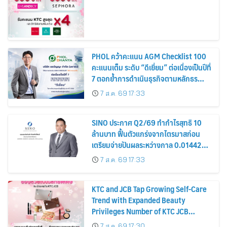
PHOL คว้าคะแนน AGM Checklist 100
คะแนนเต็ม ระดับ “ดีเยี่ยม” ต่อเนื่องเป็นปีที่
7 ตอกย้ำการดำเนินธุรกิจตามหลักธร
รมาภิบาล โปร่งใส สร้างความเชื่อมั่นผู้ถือ
7 ส.ค. 69 17:33
หุ้น
SINO ประกาศ Q2/69 ทำกำไรสุทธิ 10
ล้านบาท ฟื้นตัวแกร่งจากไตรมาสก่อน
เตรียมจ่ายปันผลระหว่างกาล 0.014423
บาทต่อหุ้น ครึ่งปีหลังมุ่งเติบโตต่อเนื่อง
7 ส.ค. 69 17:33
KTC and JCB Tap Growing Self-Care
Trend with Expanded Beauty
Privileges Number of KTC JCB
Cardmembers Spending on
7 ส.ค. 69 17:30