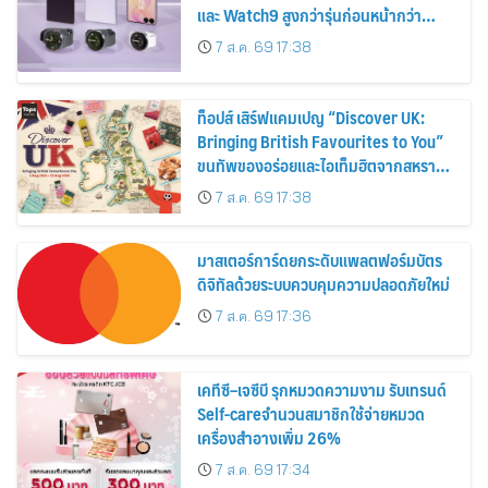
และ Watch9 สูงกว่ารุ่นก่อนหน้ากว่า
30%
7 ส.ค. 69 17:38
ท็อปส์ เสิร์ฟแคมเปญ “Discover UK:
Bringing British Favourites to You”
ขนทัพของอร่อยและไอเท็มฮิตจากสหราช
อาณาจักร ส่งตรงถึงมือตั้งแต่วันนี้ – 18
7 ส.ค. 69 17:38
สิงหาคมนี้
มาสเตอร์การ์ดยกระดับแพลตฟอร์มบัตร
ดิจิทัลด้วยระบบควบคุมความปลอดภัยใหม่
7 ส.ค. 69 17:36
เคทีซี–เจซีบี รุกหมวดความงาม รับเทรนด์
Self-careจำนวนสมาชิกใช้จ่ายหมวด
เครื่องสำอางเพิ่ม 26%
7 ส.ค. 69 17:34