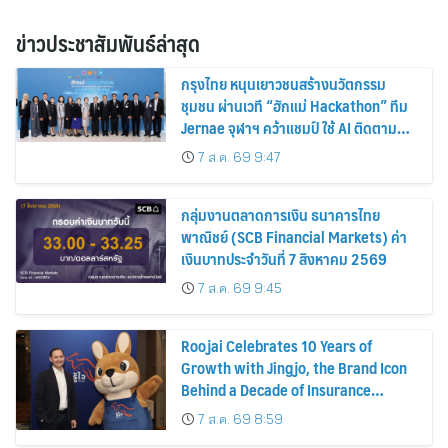
ข่าวประชาสัมพันธ์ล่าสุด
กรุงไทย หนุนเยาวชนสร้างนวัตกรรม
ชุมชน ผ่านเวที “ฮักแม่ Hackathon” ทีม
Jernae จุฬาฯ คว้าแชมป์ ใช้ AI ติดตาม
ทรัพย์สินสูญหาย
7 ส.ค. 69 9:47
กลุ่มงานตลาดการเงิน ธนาคารไทย
พาณิชย์ (SCB Financial Markets) ค่า
เงินบาทประจำวันที่ 7 สิงหาคม 2569
7 ส.ค. 69 9:45
Roojai Celebrates 10 Years of
Growth with Jingjo, the Brand Icon
Behind a Decade of Insurance
Innovation
7 ส.ค. 69 8:59