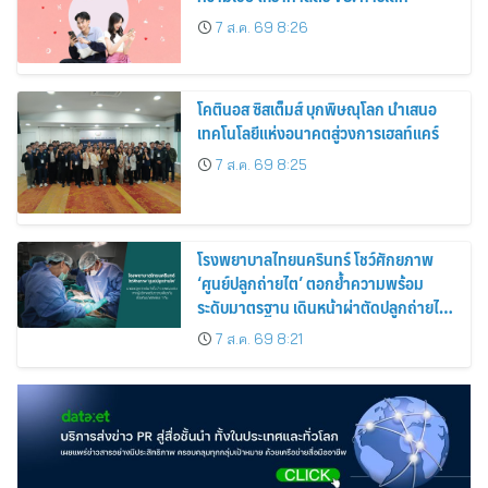
7 ส.ค. 69 8:26
โคตินอส ซิสเต็มส์ บุกพิษณุโลก นำเสนอ
เทคโนโลยีแห่งอนาคตสู่วงการเฮลท์แคร์
7 ส.ค. 69 8:25
โรงพยาบาลไทยนครินทร์ โชว์ศักยภาพ
‘ศูนย์ปลูกถ่ายไต’ ตอกย้ำความพร้อม
ระดับมาตรฐาน เดินหน้าผ่าตัดปลูกถ่ายไต
สำเร็จ 2 รายพร้อมกัน จากผู้บริจาคอวัยวะ
7 ส.ค. 69 8:21
รายเดียวกัน