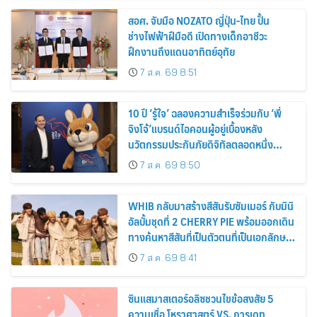
สอศ. จับมือ NOZATO ญี่ปุ่น-ไทย ปั้น
ช่างไฟฟ้าฝีมือดี เปิดทางเด็กอาชีวะ
ฝึกงานถึงแดนอาทิตย์อุทัย
7 ส.ค. 69 8:51
10 ปี ‘รู้ใจ’ ฉลองความสำเร็จร่วมกับ ‘พี่
จิงโจ้’แบรนด์ไอคอนผู้อยู่เบื้องหลัง
นวัตกรรมประกันภัยดิจิทัลตลอดหนึ่ง
ทศวรรษ
7 ส.ค. 69 8:50
WHIB กลับมาสร้างสีสันรับซัมเมอร์ กับมินิ
อัลบั้มชุดที่ 2 CHERRY PIE พร้อมออกเดิน
ทางค้นหาสีสันที่เป็นตัวตนที่เป็นเอกลักษณ์
ของตัวเอง
7 ส.ค. 69 8:41
ซินแสมาสเตอร์อลิซชวนไขข้อสงสัย 5
ความเชื่อ โหราศาสตร์ VS. การเดท