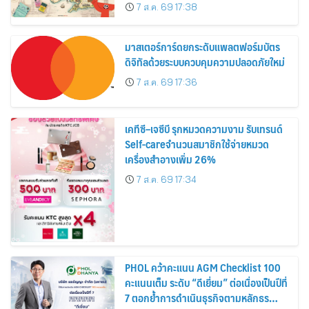
อาณาจักร ส่งตรงถึงมือตั้งแต่วันนี้ – 18
7 ส.ค. 69 17:38
สิงหาคมนี้
มาสเตอร์การ์ดยกระดับแพลตฟอร์มบัตร
ดิจิทัลด้วยระบบควบคุมความปลอดภัยใหม่
7 ส.ค. 69 17:36
เคทีซี–เจซีบี รุกหมวดความงาม รับเทรนด์
Self-careจำนวนสมาชิกใช้จ่ายหมวด
เครื่องสำอางเพิ่ม 26%
7 ส.ค. 69 17:34
PHOL คว้าคะแนน AGM Checklist 100
คะแนนเต็ม ระดับ “ดีเยี่ยม” ต่อเนื่องเป็นปีที่
7 ตอกย้ำการดำเนินธุรกิจตามหลักธร