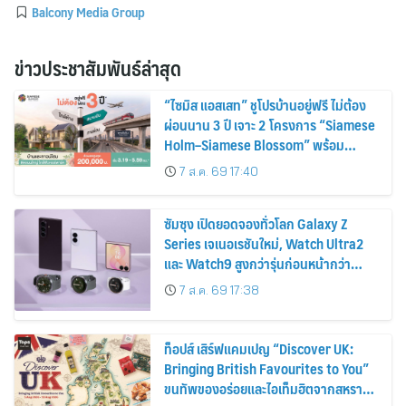
Balcony Media Group
ข่าวประชาสัมพันธ์ล่าสุด
“ไซมิส แอสเสท” ชูโปรบ้านอยู่ฟรี ไม่ต้อง
ผ่อนนาน 3 ปี เจาะ 2 โครงการ “Siamese
Holm–Siamese Blossom” พร้อม
ส่วนลดและสิทธิพิเศษถึง 31 สิงหาคม
7 ส.ค. 69 17:40
2569
ซัมซุง เปิดยอดจองทั่วโลก Galaxy Z
Series เจเนอเรชันใหม่, Watch Ultra2
และ Watch9 สูงกว่ารุ่นก่อนหน้ากว่า
30%
7 ส.ค. 69 17:38
ท็อปส์ เสิร์ฟแคมเปญ “Discover UK:
Bringing British Favourites to You”
ขนทัพของอร่อยและไอเท็มฮิตจากสหราช