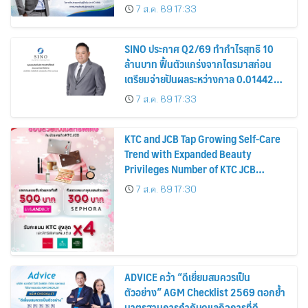
รมาภิบาล โปร่งใส สร้างความเชื่อมั่นผู้ถือ
7 ส.ค. 69 17:33
หุ้น
SINO ประกาศ Q2/69 ทำกำไรสุทธิ 10
ล้านบาท ฟื้นตัวแกร่งจากไตรมาสก่อน
เตรียมจ่ายปันผลระหว่างกาล 0.014423
บาทต่อหุ้น ครึ่งปีหลังมุ่งเติบโตต่อเนื่อง
7 ส.ค. 69 17:33
KTC and JCB Tap Growing Self-Care
Trend with Expanded Beauty
Privileges Number of KTC JCB
Cardmembers Spending on
7 ส.ค. 69 17:30
Cosmetics Rises 26%
ADVICE คว้า “ดีเยี่ยมสมควรเป็น
ตัวอย่าง” AGM Checklist 2569 ตอกย้ำ
มาตรฐานการกำกับดูแลกิจการที่ดี