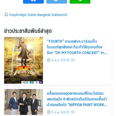
Staybridge Suites Bangkok Sukhumvit
ข่าวประชาสัมพันธ์ล่าสุด
“FOURTH” ชวนแฟนๆ มาร่วมเก็บ
โมเมนต์สุดพิเศษ! ที่จะทำให้ทุกคนต้อง
ร้อง “OH MY FOURTH CONCERT” งาน
คอนเสิร์ตเดี่ยวครั้งยิ่งใหญ่สุดมหัศจรรย์ 3
6 ส.ค. 69 16:36
วัน 16-17-18 ตุลาคมนี้ ปักหมุดกดบัตร 16
สิงหาคมนี้
ครั้งแรกของอุตสาหกรรมสีไทย นิปปอน
เพนต์ผนึก 6 พันธมิตรโมเดิร์นเทรดชั้นนำ
นำร่องเปิดตัว “NIPPON PAINT WORRY
FREE” โปรแกรมดูแลคุณภาพฟิล์มสีหลัง
6 ส.ค. 69 16:35
การขาย