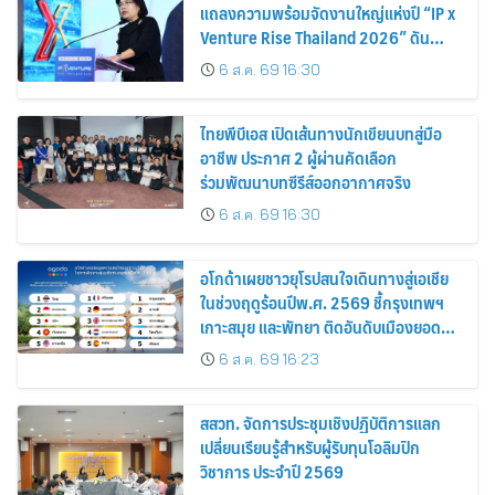
แถลงความพร้อมจัดงานใหญ่แห่งปี “IP x
Venture Rise Thailand 2026” ดัน
ทรัพย์สินทางปัญญาและนวัตกรรมไทยสู่
6 ส.ค. 69 16:30
โลกธุรกิจอย่างเข้มแข็ง
ไทยพีบีเอส เปิดเส้นทางนักเขียนบทสู่มือ
อาชีพ ประกาศ 2 ผู้ผ่านคัดเลือก
ร่วมพัฒนาบทซีรีส์ออกอากาศจริง
6 ส.ค. 69 16:30
อโกด้าเผยชาวยุโรปสนใจเดินทางสู่เอเชีย
ในช่วงฤดูร้อนปีพ.ศ. 2569 ชี้กรุงเทพฯ
เกาะสมุย และพัทยา ติดอันดับเมืองยอด
นิยม
6 ส.ค. 69 16:23
สสวท. จัดการประชุมเชิงปฏิบัติการแลก
เปลี่ยนเรียนรู้สำหรับผู้รับทุนโอลิมปิก
วิชาการ ประจำปี 2569