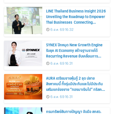
LINE Thailand Business Insight 2026
Unveiling the Roadmap to Empower
Thai Businesses Connecting
Businesses, Consumers, and
6 ส.ค. 69 16:32
Partners for Sustainable Growth
SYNEX ปักหมุด New Growth Engine
รับยุค AI Economy สร้างฐานรายได้
Recurring Revenue ขับเคลื่อนการ
เติบโตอย่างยั่งยืน โชว์กำไร Q2/69 โต
6 ส.ค. 69 16:31
18% พร้อมจ่ายปันผลระหว่างกาล 0.10
บาทต่อหุ้น
AURA เตรียมขายหุ้นกู้ 2 ชุด ปลาย
สิงหาคมนี้ ทั้งรุ่นมีประกันและไม่มีประกัน
เสริมแกร่งขยาย “ทองมาเงินไป” ทริสคง
เครดิตบริษัท BBB แนวโน้ม Stable
6 ส.ค. 69 16:31
กรมทรัพย์สินทางปัญญา จับมือ สกสว.