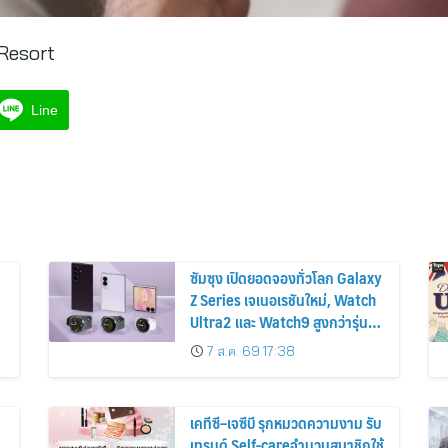
Resort
Line
ซัมซุง เปิดยอดจองทั่วโลก Galaxy
Z Series เจเนอเรชันใหม่, Watch
Ultra2 และ Watch9 สูงกว่ารุ่น
ก่อนหน้ากว่า 30%
7 ส.ค. 69 17:38
เคทีซี–เจซีบี รุกหมวดความงาม รับ
เทรนด์ Self-careจำนวนสมาชิกใช้