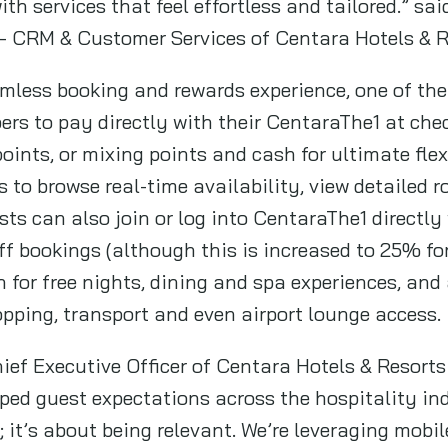
th services that feel effortless and tailored.” sa
– CRM & Customer Services of Centara Hotels & R
amless booking and rewards experience, one of th
rs to pay directly with their CentaraThe1 at ch
oints, or mixing points and cash for ultimate flexi
s to browse real-time availability, view detailed 
sts can also join or log into CentaraThe1 directly
ff bookings (although this is increased to 25% f
n for free nights, dining and spa experiences, and
opping, transport and even airport lounge access.
ief Executive Officer of Centara Hotels & Resorts 
ed guest expectations across the hospitality in
t; it’s about being relevant. We’re leveraging mob