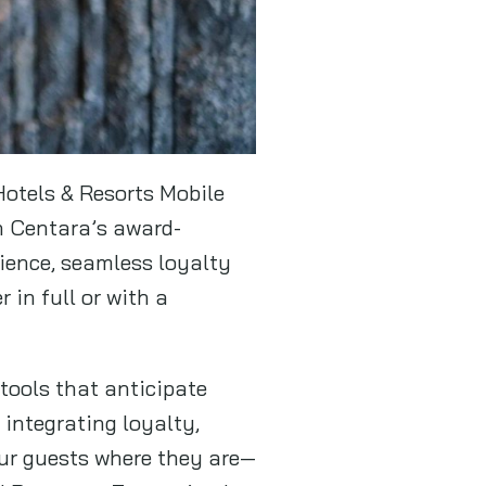
Hotels & Resorts Mobile
h Centara’s award-
ience, seamless loyalty
 in full or with a
tools that anticipate
integrating loyalty,
our guests where they are—