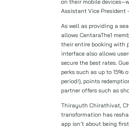
on their mobile devices—wi
Assistant Vice President 
As well as providing a se
allows CentaraThe1 membe
their entire booking with p
interface also allows user
secure the best rates. Gue
perks such as up to 15% o
period!), points redemptio
partner offers such as sh
Thirayuth Chirathivat, Ch
transformation has reshap
app isn’t about being firs