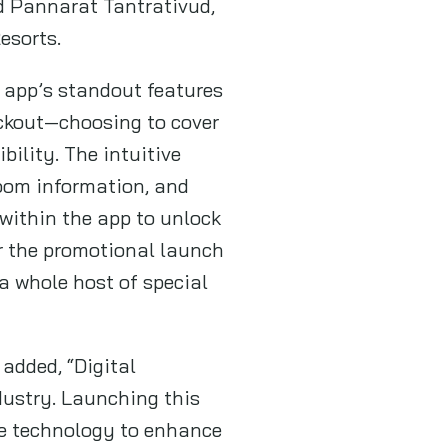
id Pannarat Tantrativud,
esorts.
e app’s standout features
eckout—choosing to cover
bility. The intuitive
room information, and
 within the app to unlock
or the promotional launch
 a whole host of special
added, “Digital
dustry. Launching this
ile technology to enhance