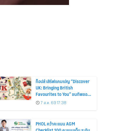
ท็อปส์ เสิร์ฟแคมเปญ “Discover
UK: Bringing British
Favourites to You” ขนทัพของ
อร่อยและไอเท็มฮิตจากสหราช
7 ส.ค. 69 17:38
อาณาจักร ส่งตรงถึงมือตั้งแต่วัน
นี้ – 18 สิงหาคมนี้
PHOL คว้าคะแนน AGM
Checklist 100 คะแนนเต็ม ระดับ