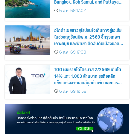
Bangkok, Koh Samui, and Pattaya
Among the Top Cities
6 ส.ค. 69 17:02
อโกด้าเผยชาวยุโรปสนใจเดินทางสู่เอเชีย
ในช่วงฤดูร้อนปีพ.ศ. 2569 ชี้กรุงเทพฯ
เกาะสมุย และพัทยา ติดอันดับเมืองยอด
นิยม
6 ส.ค. 69 17:00
TOG เผยรายได้ไตรมาส 2/2569 เติบโต
14% แตะ 1,003 ล้านบาท ธุรกิจหลัก
แข็งแกร่งจากเลนส์มูลค่าเพิ่ม และการ
ขยายตลาดต่างประเทศ พร้อมเดินหน้า
6 ส.ค. 69 16:59
ลงทุนเพื่อการเติบโตระยะยาว