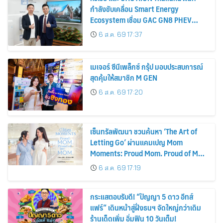
กำลังขับเคลื่อน Smart Energy
Ecosystem เชื่อม GAC GN8 PHEV
รถยนต์ MPV ระดับพรีเมียม เข้ากับ
6 ส.ค. 69 17:37
พลังงานแสงอาทิตย์ภายในบ้าน
เมเจอร์ ซีนีเพล็กซ์ กรุ้ป มอบประสบการณ์
สุดคุ้มให้สมาชิก M GEN
6 ส.ค. 69 17:20
เซ็นทรัลพัฒนา ชวนค้นหา ‘The Art of
Letting Go’ ผ่านแคมเปญ Mom
Moments: Proud Mom. Proud of My
Mom.
6 ส.ค. 69 17:19
กระแสตอบรับดี! “ปัญญา 5 ดาว อีทส์
แฟร์” เดินหน้าสู่ฝั่งธนฯ จัดใหญ่กว่าเดิม
ร้านเด็ดเพิ่ม อิ่มฟิน 10 วันเต็ม!