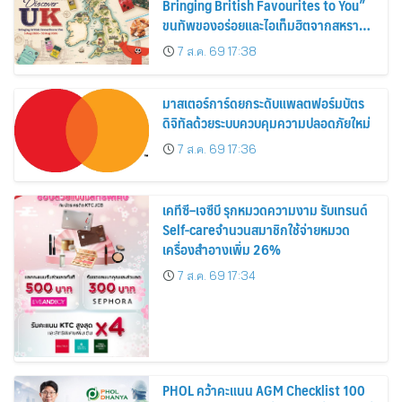
Bringing British Favourites to You”
ขนทัพของอร่อยและไอเท็มฮิตจากสหราช
อาณาจักร ส่งตรงถึงมือตั้งแต่วันนี้ – 18
7 ส.ค. 69 17:38
สิงหาคมนี้
มาสเตอร์การ์ดยกระดับแพลตฟอร์มบัตร
ดิจิทัลด้วยระบบควบคุมความปลอดภัยใหม่
7 ส.ค. 69 17:36
เคทีซี–เจซีบี รุกหมวดความงาม รับเทรนด์
Self-careจำนวนสมาชิกใช้จ่ายหมวด
เครื่องสำอางเพิ่ม 26%
7 ส.ค. 69 17:34
PHOL คว้าคะแนน AGM Checklist 100