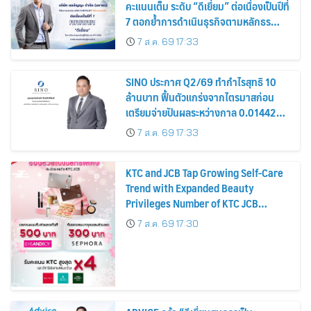
คะแนนเต็ม ระดับ “ดีเยี่ยม” ต่อเนื่องเป็นปีที่
7 ตอกย้ำการดำเนินธุรกิจตามหลักธร
รมาภิบาล โปร่งใส สร้างความเชื่อมั่นผู้ถือ
7 ส.ค. 69 17:33
หุ้น
SINO ประกาศ Q2/69 ทำกำไรสุทธิ 10
ล้านบาท ฟื้นตัวแกร่งจากไตรมาสก่อน
เตรียมจ่ายปันผลระหว่างกาล 0.014423
บาทต่อหุ้น ครึ่งปีหลังมุ่งเติบโตต่อเนื่อง
7 ส.ค. 69 17:33
KTC and JCB Tap Growing Self-Care
Trend with Expanded Beauty
Privileges Number of KTC JCB
Cardmembers Spending on
7 ส.ค. 69 17:30
Cosmetics Rises 26%