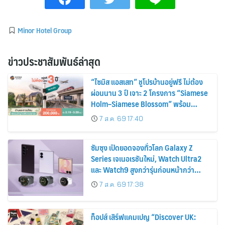
Minor Hotel Group
ข่าวประชาสัมพันธ์ล่าสุด
“ไซมิส แอสเสท” ชูโปรบ้านอยู่ฟรี ไม่ต้อง
ผ่อนนาน 3 ปี เจาะ 2 โครงการ “Siamese
Holm–Siamese Blossom” พร้อม
ส่วนลดและสิทธิพิเศษถึง 31 สิงหาคม
7 ส.ค. 69 17:40
2569
ซัมซุง เปิดยอดจองทั่วโลก Galaxy Z
Series เจเนอเรชันใหม่, Watch Ultra2
และ Watch9 สูงกว่ารุ่นก่อนหน้ากว่า
30%
7 ส.ค. 69 17:38
ท็อปส์ เสิร์ฟแคมเปญ “Discover UK: