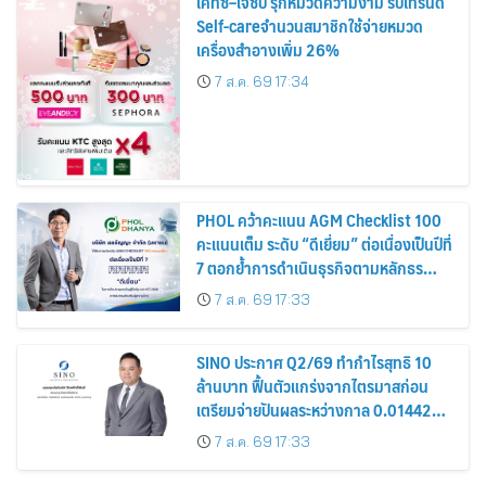
เคทีซี–เจซีบี รุกหมวดความงาม รับเทรนด์
Self-careจำนวนสมาชิกใช้จ่ายหมวด
เครื่องสำอางเพิ่ม 26%
7 ส.ค. 69 17:34
PHOL คว้าคะแนน AGM Checklist 100
คะแนนเต็ม ระดับ “ดีเยี่ยม” ต่อเนื่องเป็นปีที่
7 ตอกย้ำการดำเนินธุรกิจตามหลักธร
รมาภิบาล โปร่งใส สร้างความเชื่อมั่นผู้ถือ
7 ส.ค. 69 17:33
หุ้น
SINO ประกาศ Q2/69 ทำกำไรสุทธิ 10
ล้านบาท ฟื้นตัวแกร่งจากไตรมาสก่อน
เตรียมจ่ายปันผลระหว่างกาล 0.014423
บาทต่อหุ้น ครึ่งปีหลังมุ่งเติบโตต่อเนื่อง
7 ส.ค. 69 17:33