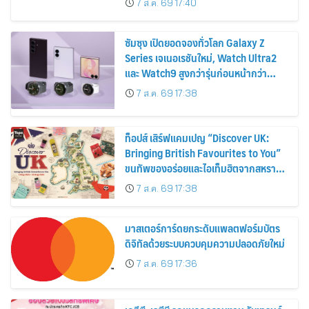
7 ส.ค. 69 17:40
2569
ซัมซุง เปิดยอดจองทั่วโลก Galaxy Z
Series เจเนอเรชันใหม่, Watch Ultra2
และ Watch9 สูงกว่ารุ่นก่อนหน้ากว่า
30%
7 ส.ค. 69 17:38
ท็อปส์ เสิร์ฟแคมเปญ “Discover UK:
Bringing British Favourites to You”
ขนทัพของอร่อยและไอเท็มฮิตจากสหราช
อาณาจักร ส่งตรงถึงมือตั้งแต่วันนี้ – 18
7 ส.ค. 69 17:38
สิงหาคมนี้
มาสเตอร์การ์ดยกระดับแพลตฟอร์มบัตร
ดิจิทัลด้วยระบบควบคุมความปลอดภัยใหม่
7 ส.ค. 69 17:36