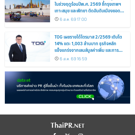
ในช่วงฤดูร้อนปีพ.ศ. 2569 ชี้กรุงเทพฯ
เกาะสมุย และพัทยา ติดอันดับเมืองยอด
นิยม
6 ส.ค. 69 17:00
TOG เผยรายได้ไตรมาส 2/2569 เติบโต
14% แตะ 1,003 ล้านบาท ธุรกิจหลัก
แข็งแกร่งจากเลนส์มูลค่าเพิ่ม และการ
ขยายตลาดต่างประเทศ พร้อมเดินหน้า
6 ส.ค. 69 16:59
ลงทุนเพื่อการเติบโตระยะยาว