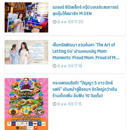
เมเจอร์ ซีนีเพล็กซ์ กรุ้ป มอบประสบการณ์
สุดคุ้มให้สมาชิก M GEN
6 ส.ค. 69 17:20
เซ็นทรัลพัฒนา ชวนค้นหา ‘The Art of
Letting Go’ ผ่านแคมเปญ Mom
Moments: Proud Mom. Proud of My
Mom.
6 ส.ค. 69 17:19
กระแสตอบรับดี! “ปัญญา 5 ดาว อีทส์
แฟร์” เดินหน้าสู่ฝั่งธนฯ จัดใหญ่กว่าเดิม
ร้านเด็ดเพิ่ม อิ่มฟิน 10 วันเต็ม!
6 ส.ค. 69 17:15