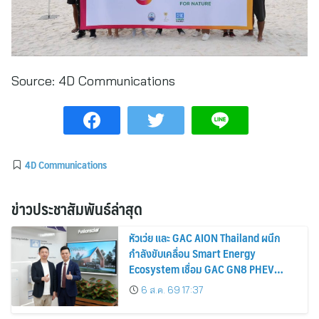
Source:
4D Communications
4D Communications
ข่าวประชาสัมพันธ์ล่าสุด
หัวเว่ย และ GAC AION Thailand ผนึก
กำลังขับเคลื่อน Smart Energy
Ecosystem เชื่อม GAC GN8 PHEV
รถยนต์ MPV ระดับพรีเมียม เข้ากับ
6 ส.ค. 69 17:37
พลังงานแสงอาทิตย์ภายในบ้าน