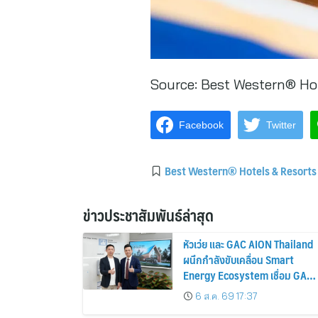
Source:
Best Western® Hot
Facebook
Twitter
Best Western® Hotels & Resorts
ข่าวประชาสัมพันธ์ล่าสุด
หัวเว่ย และ GAC AION Thailand
ผนึกกำลังขับเคลื่อน Smart
Energy Ecosystem เชื่อม GAC
GN8 PHEV รถยนต์ MPV ระดับ
6 ส.ค. 69 17:37
พรีเมียม เข้ากับพลังงานแสง