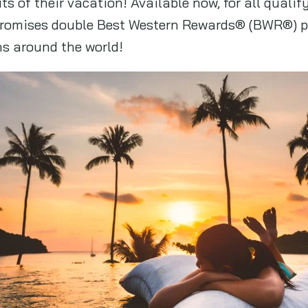
s of their vacation! Available now, for all qualif
 promises double Best Western Rewards® (BWR®) p
s around the world!