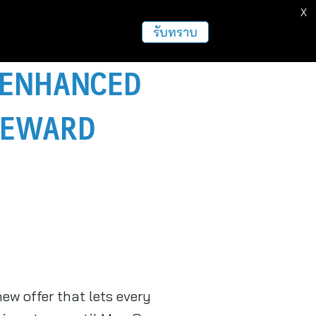
X
รับทราบ
 ENHANCED
‘REWARD
ew offer that lets every