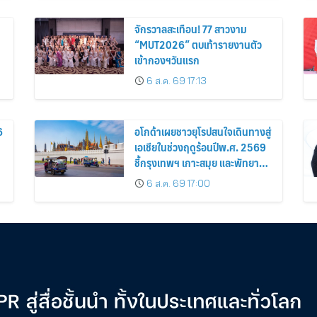
จักรวาลสะเทือน! 77 สาวงาม
“MUT2026” ตบเท้ารายงานตัว
เข้ากองฯวันแรก
6 ส.ค. 69 17:13
6
อโกด้าเผยชาวยุโรปสนใจเดินทางสู่
เอเชียในช่วงฤดูร้อนปีพ.ศ. 2569
ชี้กรุงเทพฯ เกาะสมุย และพัทยา
ติดอันดับเมืองยอดนิยม
6 ส.ค. 69 17:00