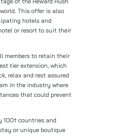
ntage of the Reward Rush
orld. This offer is also
cipating hotels and
tel or resort to suit their
ll members to retain their
test tier extension, which
ck, relax and rest assured
ram in the industry where
stances that could prevent
ly 100† countries and
 stay or unique boutique