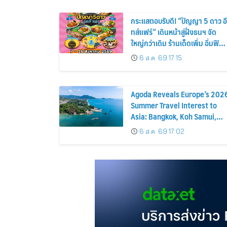
อาทิตย์ภายในบ้าน
กระแสตอบรับดี! “ปัญญา 5 ดาว อี
ทส์แฟร์” เดินหน้าสู่ฝั่งธนฯ จัด
ใหญ่กว่าเดิม ร้านเด็ดเพิ่ม อิ่มฟิน
10 วันเต็ม!
6 ส.ค. 69 17:15
Agoda Reveals Europe’s 202
Summer Travel Interest to
Asia: Bangkok, Koh Samui,
and Pattaya Among the Top
6 ส.ค. 69 17:02
Cities