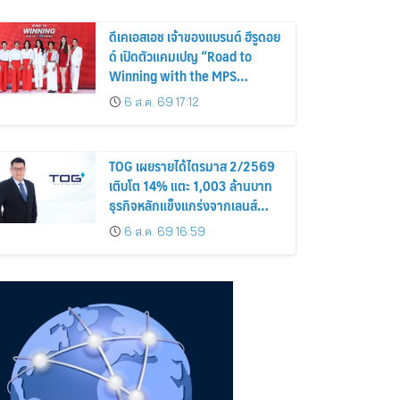
ดีเคเอสเอช เจ้าของแบรนด์ ฮีรูดอย
ด์ เปิดตัวแคมเปญ “Road to
Winning with the MPS
Science”
6 ส.ค. 69 17:12
TOG เผยรายได้ไตรมาส 2/2569
เติบโต 14% แตะ 1,003 ล้านบาท
ธุรกิจหลักแข็งแกร่งจากเลนส์
มูลค่าเพิ่ม และการขยายตลาดต่าง
6 ส.ค. 69 16:59
ประเทศ พร้อมเดินหน้าลงทุนเพื่อ
การเติบโตระยะยาว