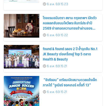
กระดูกและข้อแห่งแรกของประเทศไทย
6 ส.ค. 69 15:23
โรงแรมอนันตรา สยาม กรุงเทพฯ เปิดตัว
คอลเลกชันขนมไหว้พระจันทร์ประจำปี
2569 ถ่ายทอดความทรงจำผ่านของ
ขวัญแห่งความหมาย
6 ส.ค. 69 15:22
found & found ฉลอง 2 ปี ย้ำจุดยืน No.1
JK Beauty เร่งเครื่องสู่ Top 5 ตลาด
Health & Beauty
6 ส.ค. 69 15:21
“จังซีลอน” เตรียมเปิดสนามดวลแข้งเล็ก
ภาคใต้ “จูเนียร์ ซอคเกอร์ ครั้งที่ 13”
6 ส.ค. 69 15:21