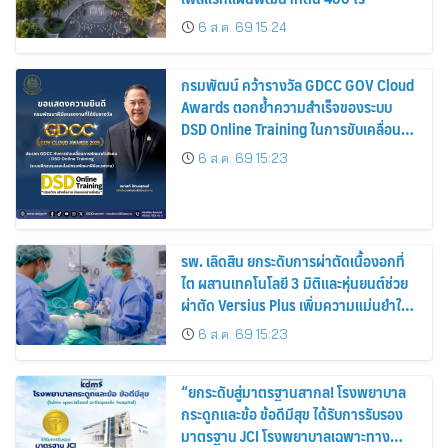
6 ส.ค. 69 15:24
กรมพัฒน์ คว้ารางวัล GDCC GOV Cloud
Awards ตอกย้ำความสำเร็จของระบบ
DSD Online Training ในการขับเคลื่อน
การพัฒนากำลังคนที่ทันสมัย
6 ส.ค. 69 15:23
รพ. เลิดสิน ยกระดับการผ่าตัดเนื้องอกที่
ไต ผสานเทคโนโลยี 3 มิติและหุ่นยนต์ช่วย
ผ่าตัด Versius Plus เพิ่มความแม่นยำใน
การรักษา
6 ส.ค. 69 15:23
“ยกระดับสู่มาตรฐานสากล! โรงพยาบาล
กระดูกและข้อ ข้อดีมีสุข ได้รับการรับรอง
มาตรฐาน JCI โรงพยาบาลเฉพาะทาง