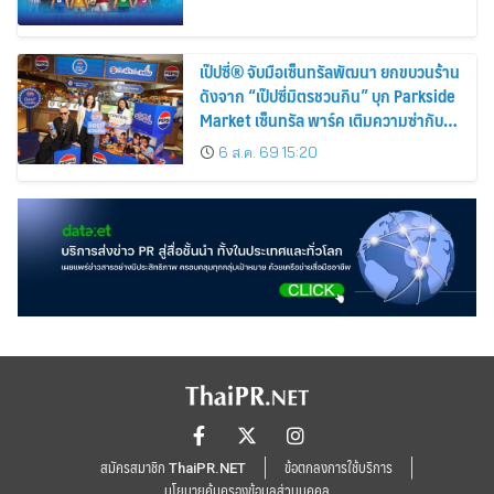
เป๊ปซี่® จับมือเซ็นทรัลพัฒนา ยกขบวนร้าน
ดังจาก “เป๊ปซี่มิตรชวนกิน” บุก Parkside
Market เซ็นทรัล พาร์ค เติมความซ่ากับอา
หารแซ่บให้สายกินตลอด 3 เดือน
6 ส.ค. 69 15:20
สมัครสมาชิก ThaiPR.NET
ข้อตกลงการใช้บริการ
นโยบายคุ้มครองข้อมูลส่วนบุคคล