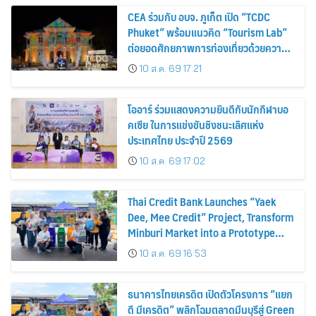
CEA ร่วมกับ อบจ. ภูเก็ต เปิด “TCDC
Phuket” พร้อมแนวคิด “Tourism Lab”
ต่อยอดศักยภาพการท่องเที่ยวด้วยความ
คิดสร้างสรรค์ ขับเคลื่อนเศรษฐกิจ
10 ส.ค. 69 17:21
สร้างสรรค์ของภูเก็ต
โออาร์ ร่วมแสดงความยินดีกับนักกีฬาบอ
คเซีย ในการแข่งขันชิงชนะเลิศแห่ง
ประเทศไทย ประจำปี 2569
10 ส.ค. 69 17:02
Thai Credit Bank Launches “Yaek
Dee, Mee Credit” Project, Transform
Minburi Market into a Prototype
Green Market, Driving the Circular
10 ส.ค. 69 16:53
Economy and Turning Waste into
Extra Income for Vendors
ธนาคารไทยเครดิต เปิดตัวโครงการ “แยก
ดี มีเครดิต” พลิกโฉมตลาดมีนบุรีสู่ Green