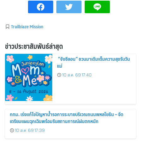
Trailblaze Mission
ข่าวประชาสัมพันธ์ล่าสุด
“จังซีลอน” ชวนมาเติมเต็มความสุขรับวัน
แม่
10 ส.ค. 69 17:40
กทม. เร่งแก้ไขปัญหาน้ำรอการระบายบริเวณถนนพหลโยธิน – จัด
เตรียมแผนฉุกเฉินพร้อมรับสถานการณ์ฝนตกหนัก
10 ส.ค. 69 17:39