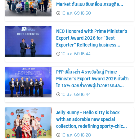
Market ต้นแบบ ขับเคลื่อนเศรษฐกิจ
หมุนเวียน พลิกขยะสร้างรายได้เสริมให้ผู้
10 ส.ค. 69 16:50
ค้า
NEO Honored with Prime Minister’s
Export Award 2026 for “Best
Exporter” Reflecting business
excellence, elevating Thai products
10 ส.ค. 69 16:44
globally
PFP ปลื้ม คว้า 4 รางวัลใหญ่ Prime
Minister’s Export Award 2026 ตั้งเป้า
โต 15% ตอกย้ำภาพผู้นำอาหารทะเล
แปรรูป
10 ส.ค. 69 16:44
Jelly Bunny – Hello Kitty is back
with an adorable new special
collection, redefining sporty-chic
fashion by blending timeless
10 ส.ค. 69 16:28